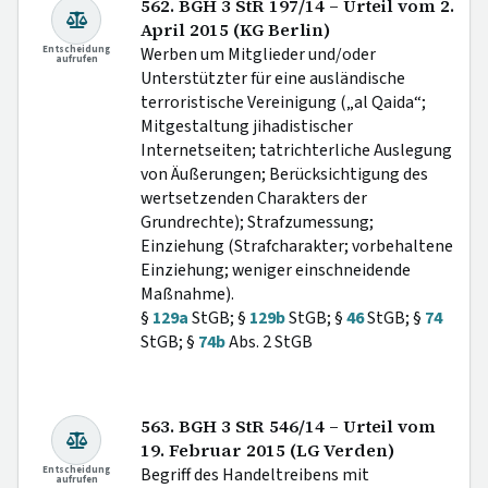
562. BGH 3 StR 197/14 – Urteil vom 2.
April 2015 (KG Berlin)
Entscheidung
Werben um Mitglieder und/oder
aufrufen
Unterstützter für eine ausländische
terroristische Vereinigung („al Qaida“;
Mitgestaltung jihadistischer
Internetseiten; tatrichterliche Auslegung
von Äußerungen; Berücksichtigung des
wertsetzenden Charakters der
Grundrechte); Strafzumessung;
Einziehung (Strafcharakter; vorbehaltene
Einziehung; weniger einschneidende
Maßnahme).
§
129a
StGB; §
129b
StGB; §
46
StGB; §
74
StGB; §
74b
Abs. 2 StGB
563. BGH 3 StR 546/14 – Urteil vom
19. Februar 2015 (LG Verden)
Entscheidung
Begriff des Handeltreibens mit
aufrufen