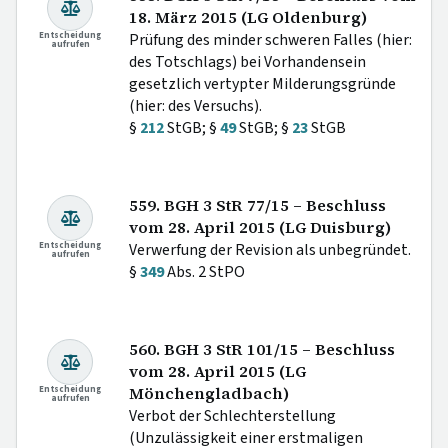
18. März 2015 (LG Oldenburg)
Entscheidung
Prüfung des minder schweren Falles (hier:
aufrufen
des Totschlags) bei Vorhandensein
gesetzlich vertypter Milderungsgründe
(hier: des Versuchs).
§
212
StGB; §
49
StGB; §
23
StGB
559. BGH 3 StR 77/15 – Beschluss
vom 28. April 2015 (LG Duisburg)
Entscheidung
Verwerfung der Revision als unbegründet.
aufrufen
§
349
Abs. 2 StPO
560. BGH 3 StR 101/15 – Beschluss
vom 28. April 2015 (LG
Entscheidung
Mönchengladbach)
aufrufen
Verbot der Schlechterstellung
(Unzulässigkeit einer erstmaligen