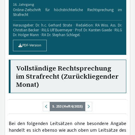
16. Jahrgang
Online-Zeitschrift für höchstrichterliche Rechtsprechung im
Strafrecht
Herausgeber: Dr. h.c. Gerhard Strate · Redaktion: RA Wiss. Ass. Dr.
Christian Becker · RiLG Ulf Buermeyer · Prof. Dr. Karsten Gaede · RiLG
Dr. Holger Mann · RA Dr. Stephan Schlegel.
PDF-Version
Vollständige Rechtsprechung
im Strafrecht (Zurückliegender
Monat)
S. 253 (Heft 6/2015)
Bei den folgenden Leitsätzen ohne besondere Angabe
handelt es sich ebenso wie auch oben um Leitsätze des