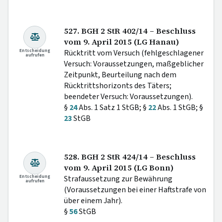
527. BGH 2 StR 402/14 – Beschluss
vom 9. April 2015 (LG Hanau)
Entscheidung
Rücktritt vom Versuch (fehlgeschlagener
aufrufen
Versuch: Voraussetzungen, maßgeblicher
Zeitpunkt, Beurteilung nach dem
Rücktrittshorizonts des Täters;
beendeter Versuch: Voraussetzungen).
§
24
Abs. 1 Satz 1 StGB; §
22
Abs. 1 StGB; §
23
StGB
528. BGH 2 StR 424/14 – Beschluss
vom 9. April 2015 (LG Bonn)
Entscheidung
Strafaussetzung zur Bewährung
aufrufen
(Voraussetzungen bei einer Haftstrafe von
über einem Jahr).
§
56
StGB