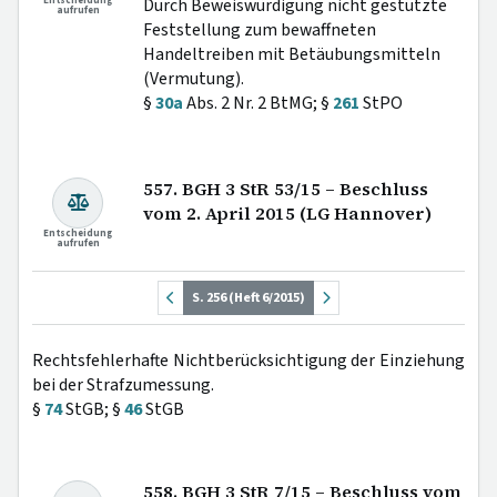
Entscheidung
Durch Beweiswürdigung nicht gestützte
aufrufen
Feststellung zum bewaffneten
Handeltreiben mit Betäubungsmitteln
(Vermutung).
§
30a
Abs. 2 Nr. 2 BtMG; §
261
StPO
557. BGH 3 StR 53/15 – Beschluss
vom 2. April 2015 (LG Hannover)
Entscheidung
aufrufen
S. 256 (Heft 6/2015)
Rechtsfehlerhafte Nichtberücksichtigung der Einziehung
bei der Strafzumessung.
§
74
StGB; §
46
StGB
558. BGH 3 StR 7/15 – Beschluss vom