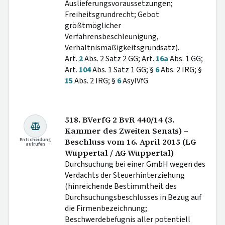
Auslieferungsvoraussetzungen;
Freiheitsgrundrecht; Gebot
größtmöglicher
Verfahrensbeschleunigung,
Verhältnismäßigkeitsgrundsatz).
Art.
2
Abs. 2 Satz 2 GG; Art.
16a
Abs. 1 GG;
Art.
104
Abs. 1 Satz 1 GG; §
6
Abs. 2 IRG; §
15
Abs. 2 IRG; §
6
AsylVfG
518. BVerfG 2 BvR 440/14 (3.
Kammer des Zweiten Senats) –
Entscheidung
Beschluss vom 16. April 2015 (LG
aufrufen
Wuppertal / AG Wuppertal)
Durchsuchung bei einer GmbH wegen des
Verdachts der Steuerhinterziehung
(hinreichende Bestimmtheit des
Durchsuchungsbeschlusses in Bezug auf
die Firmenbezeichnung;
Beschwerdebefugnis aller potentiell