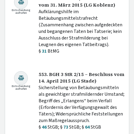
vom 31. März 2015 (LG Koblenz)
Entscheidung
Aufklärungshilfe im
aufrufen
Betäubungsmittelstrafrecht
(Zusammenhang zwischen aufgedeckten
und begangenen Taten bei Tatserie; kein
Ausschluss der Strafmilderung bei
Leugnen des eigenen Tatbeitrags).
§
31
BtMG
553. BGH 3 StR 2/15 – Beschluss vom
14. April 2015 (LG Stade)
Entscheidung
Sicherstellung von Betäubungsmitteln
aufrufen
als gewichtiger strafmildernder Umstand;
Begriff des „Erlangens“ beim Verfall
(Erfordernis der Verfügungsgewalt des
Täters); Widersprüchliche Feststellungen
zum Maßregelausspruch.
§
46
StGB; §
73
StGB; §
64
StGB