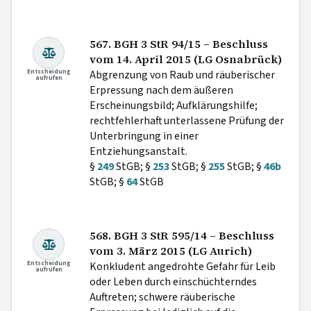
567. BGH 3 StR 94/15 – Beschluss
vom 14. April 2015 (LG Osnabrück)
Entscheidung
Abgrenzung von Raub und räuberischer
aufrufen
Erpressung nach dem äußeren
Erscheinungsbild; Aufklärungshilfe;
rechtfehlerhaft unterlassene Prüfung der
Unterbringung in einer
Entziehungsanstalt.
§
249
StGB; §
253
StGB; §
255
StGB; §
46b
StGB; §
64
StGB
568. BGH 3 StR 595/14 – Beschluss
vom 3. März 2015 (LG Aurich)
Entscheidung
Konkludent angedrohte Gefahr für Leib
aufrufen
oder Leben durch einschüchterndes
Auftreten; schwere räuberische