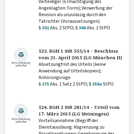
Verteidiger (Ermächtigung des
Angeklagten: Form); Verwerfung der
Revision als unzulässig durch den
Tatrichter (Voraussetzungen).
§
302
Abs. 2 StPO; §
346
Abs. 1 StPO
523. BGH 1 StR 555/14 – Beschluss
vom 21. April 2015 (LG München II)
Entscheidung
Absetzungfrist des Urteils (keine
aufrufen
Anwendung auf Urteilskopien);
Anhörungsrüge.
§
275
Abs. 1 Satz 2 StPO; §
356a
StPO
524. BGH 2 StR 281/14 – Urteil vom
17. März 2015 (LG Meiningen)
Entscheidung
Vorteilsannahme (Begriff der
aufrufen
Dienstausübung: Abgrenzung zu
Privathandlungen; Genehmigung der