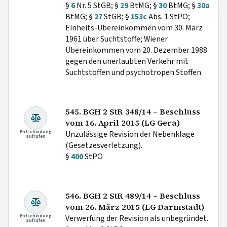
§
6
Nr. 5 StGB; §
29
BtMG; §
30
BtMG; §
30a
BtMG; §
27
StGB; §
153c
Abs. 1 StPO;
Einheits-Übereinkommen vom 30. März
1961 über Suchtstoffe; Wiener
Übereinkommen vom 20. Dezember 1988
gegen den unerlaubten Verkehr mit
Suchtstoffen und psychotropen Stoffen
545. BGH 2 StR 348/14 – Beschluss
vom 16. April 2015 (LG Gera)
Entscheidung
Unzulässige Revision der Nebenklage
aufrufen
(Gesetzesverletzung).
§
400
StPO
546. BGH 2 StR 489/14 – Beschluss
vom 26. März 2015 (LG Darmstadt)
Entscheidung
Verwerfung der Revision als unbegründet.
aufrufen