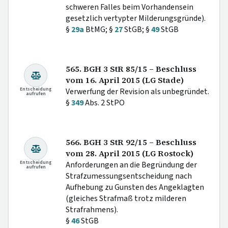
schweren Falles beim Vorhandensein
gesetzlich vertypter Milderungsgründe).
§
29a
BtMG; §
27
StGB; §
49
StGB
565. BGH 3 StR 85/15 – Beschluss
vom 16. April 2015 (LG Stade)
Entscheidung
Verwerfung der Revision als unbegründet.
aufrufen
§
349
Abs. 2 StPO
566. BGH 3 StR 92/15 – Beschluss
vom 28. April 2015 (LG Rostock)
Entscheidung
Anforderungen an die Begründung der
aufrufen
Strafzumessungsentscheidung nach
Aufhebung zu Gunsten des Angeklagten
(gleiches Strafmaß trotz milderen
Strafrahmens).
§
46
StGB