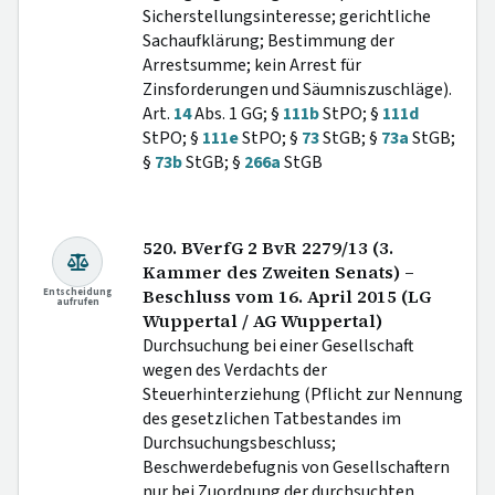
Sicherstellungsinteresse; gerichtliche
Sachaufklärung; Bestimmung der
Arrestsumme; kein Arrest für
Zinsforderungen und Säumniszuschläge).
Art.
14
Abs. 1 GG; §
111b
StPO; §
111d
StPO; §
111e
StPO; §
73
StGB; §
73a
StGB;
§
73b
StGB; §
266a
StGB
520. BVerfG 2 BvR 2279/13 (3.
Kammer des Zweiten Senats) –
Entscheidung
Beschluss vom 16. April 2015 (LG
aufrufen
Wuppertal / AG Wuppertal)
Durchsuchung bei einer Gesellschaft
wegen des Verdachts der
Steuerhinterziehung (Pflicht zur Nennung
des gesetzlichen Tatbestandes im
Durchsuchungsbeschluss;
Beschwerdebefugnis von Gesellschaftern
nur bei Zuordnung der durchsuchten