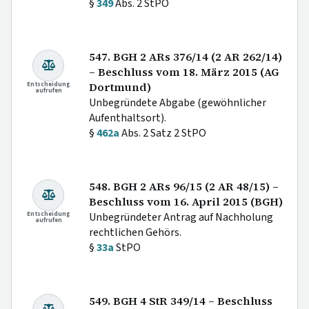
§
349
Abs. 2 StPO
547. BGH 2 ARs 376/14 (2 AR 262/14)
– Beschluss vom 18. März 2015 (AG
Entscheidung
Dortmund)
aufrufen
Unbegründete Abgabe (gewöhnlicher
Aufenthaltsort).
§
462a
Abs. 2 Satz 2 StPO
548. BGH 2 ARs 96/15 (2 AR 48/15) –
Beschluss vom 16. April 2015 (BGH)
Entscheidung
Unbegründeter Antrag auf Nachholung
aufrufen
rechtlichen Gehörs.
§
33a
StPO
549. BGH 4 StR 349/14 – Beschluss