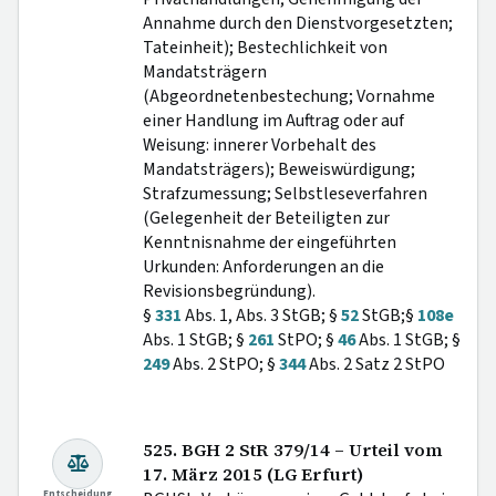
Annahme durch den Dienstvorgesetzten;
Tateinheit); Bestechlichkeit von
Mandatsträgern
(Abgeordnetenbestechung; Vornahme
einer Handlung im Auftrag oder auf
Weisung: innerer Vorbehalt des
Mandatsträgers); Beweiswürdigung;
Strafzumessung; Selbstleseverfahren
(Gelegenheit der Beteiligten zur
Kenntnisnahme der eingeführten
Urkunden: Anforderungen an die
Revisionsbegründung).
§
331
Abs. 1, Abs. 3 StGB; §
52
StGB;§
108e
Abs. 1 StGB; §
261
StPO; §
46
Abs. 1 StGB; §
249
Abs. 2 StPO; §
344
Abs. 2 Satz 2 StPO
525. BGH 2 StR 379/14 – Urteil vom
17. März 2015 (LG Erfurt)
Entscheidung