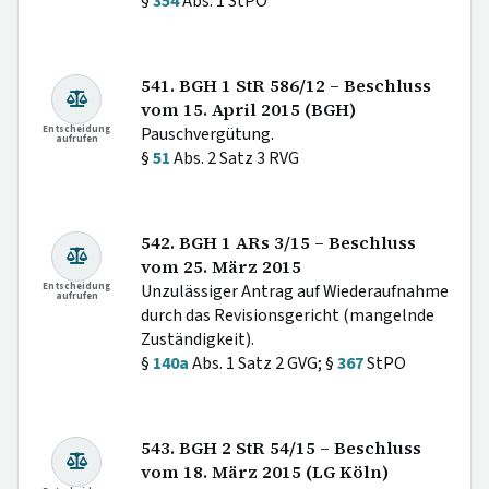
§
354
Abs. 1 StPO
541. BGH 1 StR 586/12 – Beschluss
vom 15. April 2015 (BGH)
Entscheidung
Pauschvergütung.
aufrufen
§
51
Abs. 2 Satz 3 RVG
542. BGH 1 ARs 3/15 – Beschluss
vom 25. März 2015
Entscheidung
Unzulässiger Antrag auf Wiederaufnahme
aufrufen
durch das Revisionsgericht (mangelnde
Zuständigkeit).
§
140a
Abs. 1 Satz 2 GVG; §
367
StPO
543. BGH 2 StR 54/15 – Beschluss
vom 18. März 2015 (LG Köln)