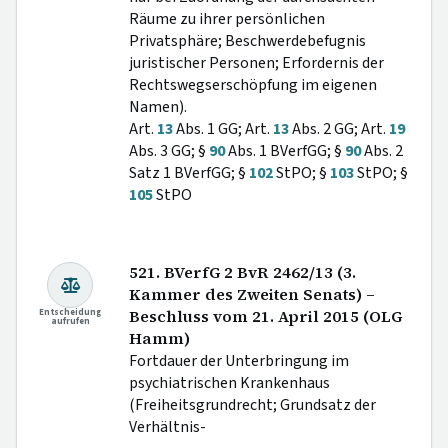
Räume zu ihrer persönlichen
Privatsphäre; Beschwerdebefugnis
juristischer Personen; Erfordernis der
Rechtswegserschöpfung im eigenen
Namen).
Art.
13
Abs. 1 GG; Art.
13
Abs. 2 GG; Art.
19
Abs. 3 GG; §
90
Abs. 1 BVerfGG; §
90
Abs. 2
Satz 1 BVerfGG; §
102
StPO; §
103
StPO; §
105
StPO
521. BVerfG 2 BvR 2462/13 (3.
Kammer des Zweiten Senats) –
Entscheidung
Beschluss vom 21. April 2015 (OLG
aufrufen
Hamm)
Fortdauer der Unterbringung im
psychiatrischen Krankenhaus
(Freiheitsgrundrecht; Grundsatz der
Verhältnis-