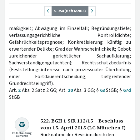
S. 254 (Heft 6/2015)
mäßigkeit; Abwägung im Einzelfall; Begründungstiefe;
verfassungsgerichtliche Kontrolldichte;
Gefährlichkeitsprognose; Konkretisierung künftig zu
erwartender Delikte; Grad der Wahrscheinlichkeit; Gebot
zureichender gerichtlicher Sachaufklärung;
Sachverständigengutachten); Rechtsschutzbedürfnis
(Feststellungsinteresse nach prozessualer Überholung
einer Fortdauerentscheidung; tiefgreifender
Grundrechtseingriff).
Art.
2
Abs. 2 Satz 2 GG; Art.
20
Abs. 3 GG; §
63
StGB; §
67d
StGB
522. BGH 1 StR 112/15 – Beschluss
vom 15. April 2015 (LG München I)
Entscheidung
Rücknahme der Revision durch den
aufrufen