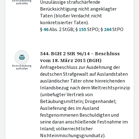
Entscheidung
Unzulässige strafschärfende
aufrufen
Berücksichtigung nicht angeklagter
Taten (bloßer Verdacht nicht
konkretisierter Taten).
§
46
Abs. 2 StGB; §
155
StPO; §
264
StPO
544. BGH 2 StR 96/14 – Beschluss
vom 18. März 2015 (BGH)
Entscheidung
Anfragebeschluss zur Ausdehnung der
aufrufen
deutschen Strafgewalt auf Auslandstaten
ausländischer Täter ohne hinreichenden
Inlandsbezug nach dem Weltrechtsprinzip
(unbefugter Vertrieb von
Betäubungsmitteln; Drogenhandel;
Auslieferung des im Ausland
festgenommenen Beschuldigten und
seine daran anschließende Festnahme im
Inland; völkerrechtlicher
Nichteinmischungsgrundsatz).