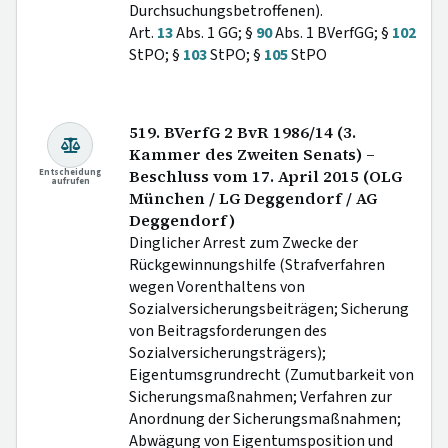
Durchsuchungsbetroffenen).
Art.
13
Abs. 1 GG; §
90
Abs. 1 BVerfGG; §
102
StPO; §
103
StPO; §
105
StPO
519. BVerfG 2 BvR 1986/14 (3.
Kammer des Zweiten Senats) –
Entscheidung
Beschluss vom 17. April 2015 (OLG
aufrufen
München / LG Deggendorf / AG
Deggendorf)
Dinglicher Arrest zum Zwecke der
Rückgewinnungshilfe (Strafverfahren
wegen Vorenthaltens von
Sozialversicherungsbeiträgen; Sicherung
von Beitragsforderungen des
Sozialversicherungsträgers);
Eigentumsgrundrecht (Zumutbarkeit von
Sicherungsmaßnahmen; Verfahren zur
Anordnung der Sicherungsmaßnahmen;
Abwägung von Eigentumsposition und