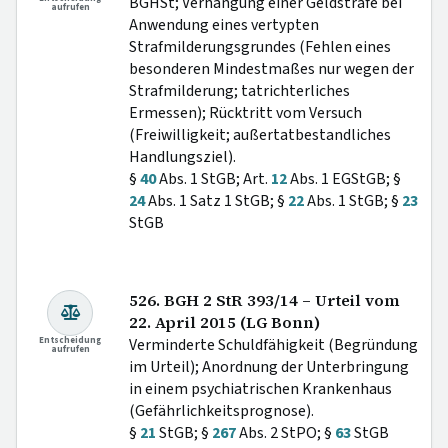
BGHSt; Verhängung einer Geldstrafe bei
aufrufen
Anwendung eines vertypten
Strafmilderungsgrundes (Fehlen eines
besonderen Mindestmaßes nur wegen der
Strafmilderung; tatrichterliches
Ermessen); Rücktritt vom Versuch
(Freiwilligkeit; außertatbestandliches
Handlungsziel).
§
40
Abs. 1 StGB; Art.
12
Abs. 1 EGStGB; §
24
Abs. 1 Satz 1 StGB; §
22
Abs. 1 StGB; §
23
StGB
526. BGH 2 StR 393/14 – Urteil vom
22. April 2015 (LG Bonn)
Entscheidung
Verminderte Schuldfähigkeit (Begründung
aufrufen
im Urteil); Anordnung der Unterbringung
in einem psychiatrischen Krankenhaus
(Gefährlichkeitsprognose).
§
21
StGB; §
267
Abs. 2 StPO; §
63
StGB