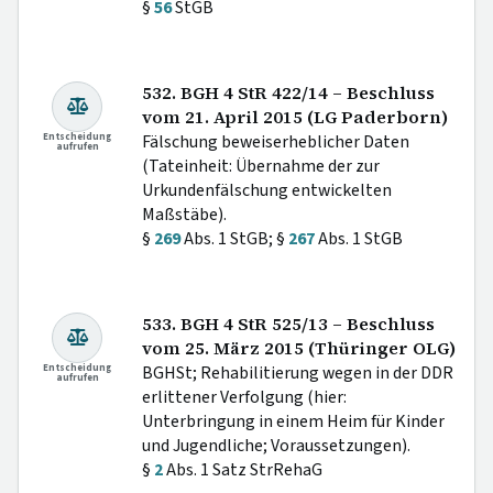
§
56
StGB
532. BGH 4 StR 422/14 – Beschluss
vom 21. April 2015 (LG Paderborn)
Entscheidung
Fälschung beweiserheblicher Daten
aufrufen
(Tateinheit: Übernahme der zur
Urkundenfälschung entwickelten
Maßstäbe).
§
269
Abs. 1 StGB; §
267
Abs. 1 StGB
533. BGH 4 StR 525/13 – Beschluss
vom 25. März 2015 (Thüringer OLG)
Entscheidung
BGHSt; Rehabilitierung wegen in der DDR
aufrufen
erlittener Verfolgung (hier:
Unterbringung in einem Heim für Kinder
und Jugendliche; Voraussetzungen).
§
2
Abs. 1 Satz StrRehaG