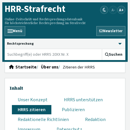
HRR
-Strafrecht
A-
A+
Online-Zeitschrift und Rechtsprechungsdatenbank
für höchstrichterliche Rechtsprechung im Strafrecht
Menü
Newsletter
HRRS durchsuchen
Suchen
Startseite
Über uns
Zitieren der HRRS
Inhalt
Unser Konzept
HRRS unterstützen
HRRS zitieren
Publizieren
Redaktionelle Richtlinien
Redaktion
Impressum
Datenschutz