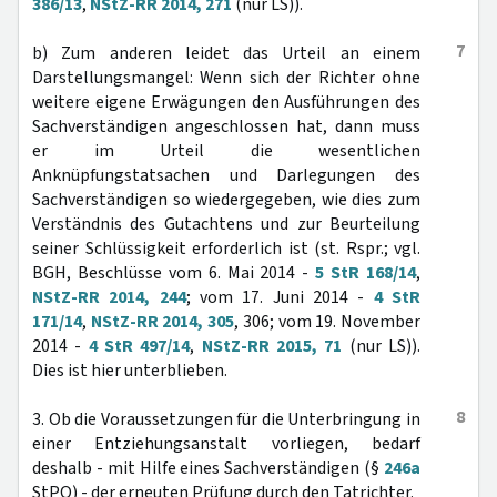
386/13
,
NStZ-RR 2014, 271
(nur LS)).
7
b) Zum anderen leidet das Urteil an einem
Darstellungsmangel: Wenn sich der Richter ohne
weitere eigene Erwägungen den Ausführungen des
Sachverständigen angeschlossen hat, dann muss
er im Urteil die wesentlichen
Anknüpfungstatsachen und Darlegungen des
Sachverständigen so wiedergegeben, wie dies zum
Verständnis des Gutachtens und zur Beurteilung
seiner Schlüssigkeit erforderlich ist (st. Rspr.; vgl.
BGH, Beschlüsse vom 6. Mai 2014 -
5 StR 168/14
,
NStZ-RR 2014, 244
; vom 17. Juni 2014 -
4 StR
171/14
,
NStZ-RR 2014, 305
, 306; vom 19. November
2014 -
4 StR 497/14
,
NStZ-RR 2015, 71
(nur LS)).
Dies ist hier unterblieben.
8
3. Ob die Voraussetzungen für die Unterbringung in
einer Entziehungsanstalt vorliegen, bedarf
deshalb - mit Hilfe eines Sachverständigen (§
246a
StPO) - der erneuten Prüfung durch den Tatrichter.