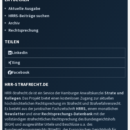
Aktuelle Ausgabe
HRRS-Beiträge suchen
Archiv
Rechtsprechung
TEILEN
LinkedIn
Xing
Facebook
HRR-STRAFRECHT.DE
HRR-Strafrecht.de ist ein Service der Hamburger Anwaltskanzlei
Strate und
Kollegen
. Das Projekt bietet einen kostenlosen Zugang zur aktuellen
höchstrichterlichen Rechtsprechung im Strafrecht und Strafverfahrensrecht.
Es besteht aus der juristischen Fachzeitschrift
HRRS
, einem monatlichen
Newsletter
und einer
Rechtsprechungs-Datenbank
mit der
vollständigen strafrechtlichen Rechtsprechung des Bundesgerichtshofs
(BGH) und ausgewählter Urteile und Beschlüsse u.a. des
Bundesverfassungsgerichts (BVerfG), des Europäischen Gerichtshofs für