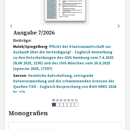
Ausgabe 7/2026
Beiträge:
Malek/Spiegelberg
:
Pflicht der Staatsanwaltschaft zur
Auskunft über die Verteidigung? - Zugleich Anmerkung
zu den Entscheidungen des OVG Hamburg vom 7.4.2025
(NJW 2025, 2195) und des OVG München vom 20.8.2025
(openJur 2025, 17397)
Gerson
:
Heimliche Aufschaltung, retrograde
Datenverwendung und die schwimmenden Grenzen der
Quellen-TKÜ - Zugleich Besprechung von BGH HRRS 2026
Nr. 376
Entscheidungen:
07
06
05
04
03
02
01
[...]
Monografien