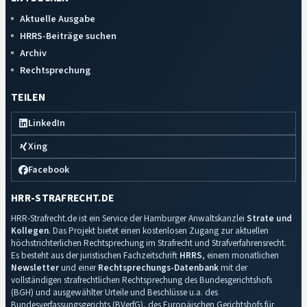
Aktuelle Ausgabe
HRRS-Beiträge suchen
Archiv
Rechtsprechung
TEILEN
LinkedIn
Xing
Facebook
HRR-STRAFRECHT.DE
HRR-Strafrecht.de ist ein Service der Hamburger Anwaltskanzlei
Strate und
Kollegen
. Das Projekt bietet einen kostenlosen Zugang zur aktuellen
höchstrichterlichen Rechtsprechung im Strafrecht und Strafverfahrensrecht.
Es besteht aus der juristischen Fachzeitschrift
HRRS
, einem monatlichen
Newsletter
und einer
Rechtsprechungs-Datenbank
mit der
vollständigen strafrechtlichen Rechtsprechung des Bundesgerichtshofs
(BGH) und ausgewählter Urteile und Beschlüsse u.a. des
Bundesverfassungsgerichts (BVerfG), des Europäischen Gerichtshofs für