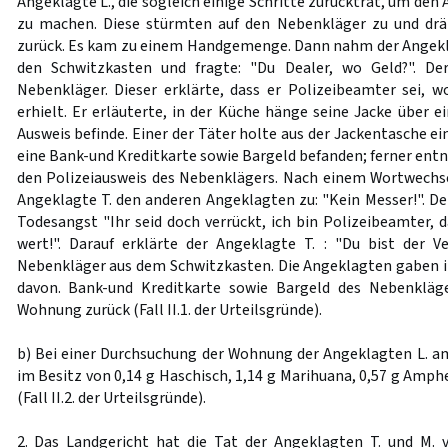
Angeklagte L., die sogleich einige Schritte zurücktrat, um den
zu machen. Diese stürmten auf den Nebenkläger zu und dr
zurück. Es kam zu einem Handgemenge. Dann nahm der Angekl
den Schwitzkasten und fragte: "Du Dealer, wo Geld?". De
Nebenkläger. Dieser erklärte, dass er Polizeibeamter sei, w
erhielt. Er erläuterte, in der Küche hänge seine Jacke über ei
Ausweis befinde. Einer der Täter holte aus der Jackentasche ei
eine Bank-und Kreditkarte sowie Bargeld befanden; ferner ent
den Polizeiausweis des Nebenklägers. Nach einem Wortwechse
Angeklagte T. den anderen Angeklagten zu: "Kein Messer!". De
Todesangst "Ihr seid doch verrückt, ich bin Polizeibeamter, d
wert!". Darauf erklärte der Angeklagte T. : "Du bist der 
Nebenkläger aus dem Schwitzkasten. Die Angeklagten gaben ih
davon. Bank-und Kreditkarte sowie Bargeld des Nebenkläge
Wohnung zurück (Fall II.1. der Urteilsgründe).
b) Bei einer Durchsuchung der Wohnung der Angeklagten L. a
im Besitz von 0,14 g Haschisch, 1,14 g Marihuana, 0,57 g Amp
(Fall II.2. der Urteilsgründe).
2. Das Landgericht hat die Tat der Angeklagten T. und M.