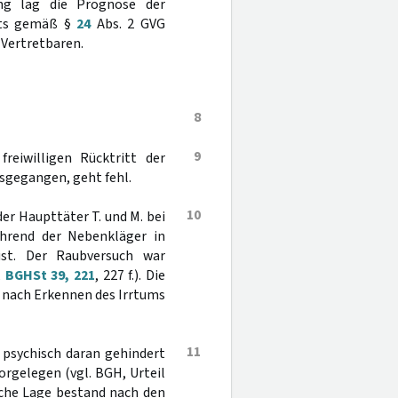
ng lag die Prognose der
chts gemäß §
24
Abs. 2 GVG
 Vertretbaren.
8
9
reiwilligen Rücktritt der
usgegangen, geht fehl.
10
der Haupttäter T. und M. bei
ährend der Nebenkläger in
ist. Der Raubversuch war
,
BGHSt 39, 221
, 227 f.). Die
 nach Erkennen des Irrtums
11
psychisch daran gehindert
orgelegen (vgl. BGH, Urteil
olche Lage bestand nach den