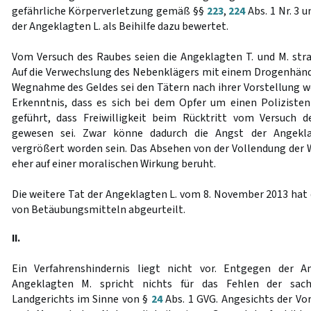
gefährliche Körperverletzung gemäß §§
223
,
224
Abs. 1 Nr. 3 
der Angeklagten L. als Beihilfe dazu bewertet.
Vom Versuch des Raubes seien die Angeklagten T. und M. stra
Auf die Verwechslung des Nebenklägers mit einem Drogenhänd
Wegnahme des Geldes sei den Tätern nach ihrer Vorstellung w
Erkenntnis, dass es sich bei dem Opfer um einen Poliziste
geführt, dass Freiwilligkeit beim Rücktritt vom Versuch 
gewesen sei. Zwar könne dadurch die Angst der Angekla
vergrößert worden sein. Das Absehen von der Vollendung de
eher auf einer moralischen Wirkung beruht.
Die weitere Tat der Angeklagten L. vom 8. November 2013 hat 
von Betäubungsmitteln abgeurteilt.
II.
Ein Verfahrenshindernis liegt nicht vor. Entgegen der 
Angeklagten M. spricht nichts für das Fehlen der sach
Landgerichts im Sinne von §
24
Abs. 1 GVG. Angesichts der Vo