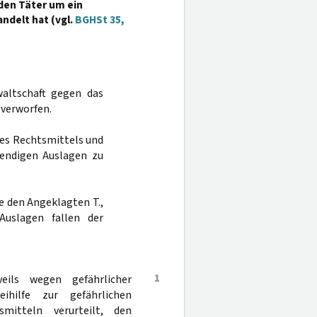
r den Täter um ein
ndelt hat (vgl.
BGHSt 35,
altschaft gegen das
 verworfen.
res Rechtsmittels und
endigen Auslagen zu
e den Angeklagten T.,
Auslagen fallen der
1
ils wegen gefährlicher
hilfe zur gefährlichen
itteln verurteilt, den