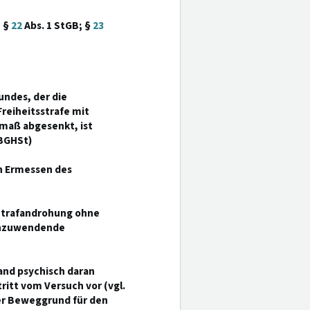
; §
22
Abs. 1 StGB; §
23
ndes, der die
reiheitsstrafe mit
tmaß abgesenkt, ist
(BGHSt)
en Ermessen des
e Strafandrohung ohne
 anzuwendende
and psychisch daran
tritt vom Versuch vor (vgl.
 der Beweggrund für den