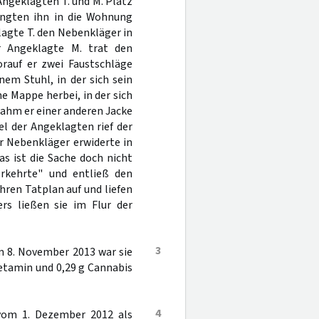
 Angeklagten T. und M. Platz
ängten ihn in die Wohnung
agte T. den Nebenkläger in
r Angeklagte M. trat den
orauf er zwei Faustschläge
nem Stuhl, in der sich sein
ne Mappe herbei, in der sich
nahm er einer anderen Jacke
l der Angeklagten rief der
r Nebenkläger erwiderte in
as ist die Sache doch nicht
Verkehrte" und entließ den
ren Tatplan auf und liefen
rs ließen sie im Flur der
3
m 8. November 2013 war sie
hetamin und 0,29 g Cannabis
4
 vom 1. Dezember 2012 als