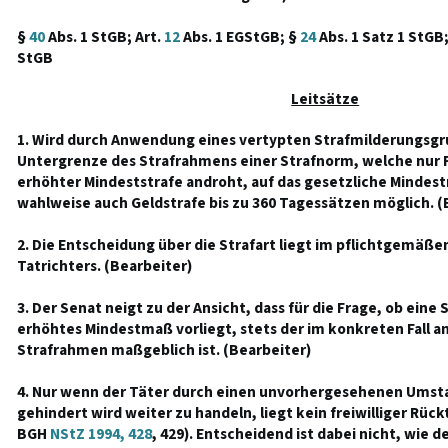
§
40
Abs. 1 StGB; Art.
12
Abs. 1 EGStGB; §
24
Abs. 1 Satz 1 StGB
StGB
Leitsätze
1. Wird durch Anwendung eines vertypten Strafmilderungsgru
Untergrenze des Strafrahmens einer Strafnorm, welche nur F
erhöhter Mindeststrafe androht, auf das gesetzliche Mindes
wahlweise auch Geldstrafe bis zu 360 Tagessätzen möglich. 
2. Die Entscheidung über die Strafart liegt im pflichtgemäß
Tatrichters. (Bearbeiter)
3. Der Senat neigt zu der Ansicht, dass für die Frage, ob ein
erhöhtes Mindestmaß vorliegt, stets der im konkreten Fall
Strafrahmen maßgeblich ist. (Bearbeiter)
4. Nur wenn der Täter durch einen unvorhergesehenen Umst
gehindert wird weiter zu handeln, liegt kein freiwilliger Rück
BGH
NStZ 1994, 428
, 429). Entscheidend ist dabei nicht, wie