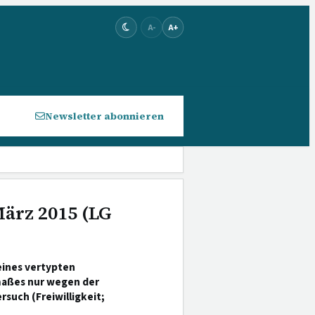
A-
A+
Newsletter abonnieren
März 2015 (LG
eines vertypten
maßes nur wegen der
such (Freiwilligkeit;