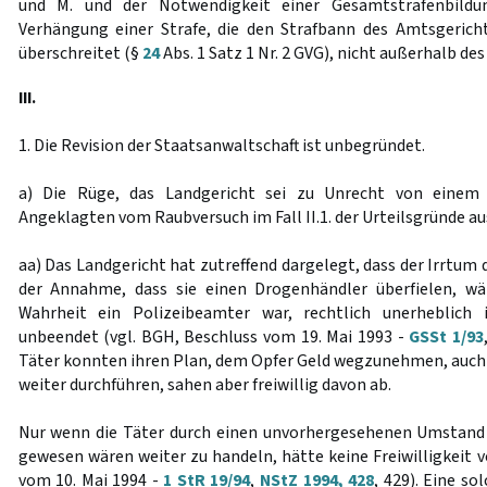
und M. und der Notwendigkeit einer Gesamtstrafenbildu
Verhängung einer Strafe, die den Strafbann des Amtsgeri
überschreitet (§
24
Abs. 1 Satz 1 Nr. 2 GVG), nicht außerhalb des
III.
1. Die Revision der Staatsanwaltschaft ist unbegründet.
a) Die Rüge, das Landgericht sei zu Unrecht von einem f
Angeklagten vom Raubversuch im Fall II.1. der Urteilsgründe a
aa) Das Landgericht hat zutreffend dargelegt, dass der Irrtum 
der Annahme, dass sie einen Drogenhändler überfielen, w
Wahrheit ein Polizeibeamter war, rechtlich unerheblich 
unbeendet (vgl. BGH, Beschluss vom 19. Mai 1993 -
GSSt 1/93
Täter konnten ihren Plan, dem Opfer Geld wegzunehmen, auch
weiter durchführen, sahen aber freiwillig davon ab.
Nur wenn die Täter durch einen unvorhergesehenen Umstand 
gewesen wären weiter zu handeln, hätte keine Freiwilligkeit v
vom 10. Mai 1994 -
1 StR 19/94
,
NStZ 1994, 428
, 429). Eine s