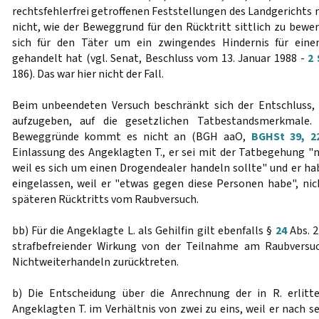
rechtsfehlerfrei getroffenen Feststellungen des Landgerichts n
nicht, wie der Beweggrund für den Rücktritt sittlich zu bewer
sich für den Täter um ein zwingendes Hindernis für einen
gehandelt hat (vgl. Senat, Beschluss vom 13. Januar 1988 -
2 
186). Das war hier nicht der Fall.
Beim unbeendeten Versuch beschränkt sich der Entschluss, 
aufzugeben, auf die gesetzlichen Tatbestandsmerkmale. 
Beweggründe kommt es nicht an (BGH aaO,
BGHSt 39, 2
Einlassung des Angeklagten T., er sei mit der Tatbegehung "
weil es sich um einen Drogendealer handeln sollte" und er ha
eingelassen, weil er "etwas gegen diese Personen habe", nic
späteren Rücktritts vom Raubversuch.
bb) Für die Angeklagte L. als Gehilfin gilt ebenfalls §
24
Abs. 2
strafbefreiender Wirkung von der Teilnahme am Raubversu
Nichtweiterhandeln zurücktreten.
b) Die Entscheidung über die Anrechnung der in R. erlitte
Angeklagten T. im Verhältnis von zwei zu eins, weil er nach s