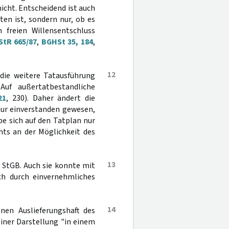
icht. Entscheidend ist auch
ten ist, sondern nur, ob es
 freien Willensentschluss
StR 665/87
,
BGHSt 35, 184
,
12
die weitere Tatausführung
Auf außertatbestandliche
21
, 230). Daher ändert die
nur einverstanden gewesen,
be sich auf den Tatplan nur
hts an der Möglichkeit des
13
 StGB. Auch sie konnte mit
ch durch einvernehmliches
14
nen Auslieferungshaft des
einer Darstellung "in einem