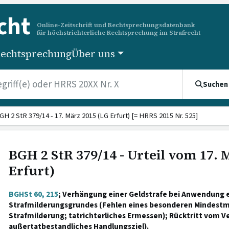
cht
Online-Zeitschrift und Rechtsprechungsdatenbank
für höchstrichterliche Rechtsprechung im Strafrecht
echtsprechung
Über uns
Suchen
GH 2 StR 379/14 - 17. März 2015 (LG Erfurt) [= HRRS 2015 Nr. 525]
BGH 2 StR 379/14 - Urteil vom 17. 
Erfurt)
BGHSt 60, 215
; Verhängung einer Geldstrafe bei Anwendung 
Strafmilderungsgrundes (Fehlen eines besonderen Mindest
Strafmilderung; tatrichterliches Ermessen); Rücktritt vom Ver
außertatbestandliches Handlungsziel).