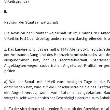
Urteilsgründe).
II.
Revision der Staatsanwaltschaft
Die Revision der Staatsanwaltschaft ist im Umfang der Anfe
Urteil im Fall 1 der Urteilsgründe an einem durchgreifenden Er
1. Das Landgericht, das gemäß §
154a
Abs. 2 StPO lediglich d
der Amtsanmaßung und des Kennzeichenmissbrauchs von der
ausgenommen hat, hat es rechtsfehlerhaft unterlassen
Angeklagten wegen räuberischen Angriffs auf Kraftfahrer g
prüfen.
a) Wie der Senat mit Urteil vom heutigen Tage in der P
entschieden hat, wird auf die Entschlussfreiheit eines Kraftf
ein Angriff verübt, wenn vom Täter eines geplanten Raub
vorgetäuscht wird und sich der Geschädigte dadurch zum Anhal
b) Zu der sich danach stellenden Frage, ob der Angeklagte ta