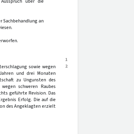
 Ausspruch über die
ter Sachbehandlung an
iesen.
erworfen.
1
2
nterschlagung sowie wegen
 Jahren und drei Monaten
ltschaft zu Ungunsten des
ng wegen schweren Raubes
hts geführte Revision. Das
gebnis Erfolg. Die auf die
on des Angeklagten erzielt