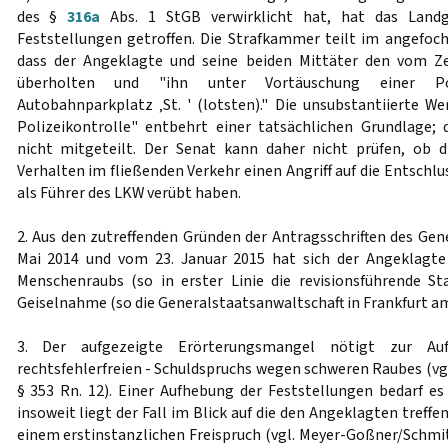
des §
316a
Abs. 1 StGB verwirklicht hat, hat das Landg
Feststellungen getroffen. Die Strafkammer teilt im angefocht
dass der Angeklagte und seine beiden Mittäter den vom Z
überholten und "ihn unter Vortäuschung einer Pol
Autobahnparkplatz ‚St. ' (lotsten)." Die unsubstantiierte W
Polizeikontrolle" entbehrt einer tatsächlichen Grundlage;
nicht mitgeteilt. Der Senat kann daher nicht prüfen, ob d
Verhalten im fließenden Verkehr einen Angriff auf die Entschlu
als Führer des LKW verübt haben.
2. Aus den zutreffenden Gründen der Antragsschriften des Ge
Mai 2014 und vom 23. Januar 2015 hat sich der Angeklagte 
Menschenraubs (so in erster Linie die revisionsführende St
Geiselnahme (so die Generalstaatsanwaltschaft in Frankfurt a
3. Der aufgezeigte Erörterungsmangel nötigt zur A
rechtsfehlerfreien - Schuldspruchs wegen schweren Raubes (vgl.
§ 353 Rn. 12). Einer Aufhebung der Feststellungen bedarf es
insoweit liegt der Fall im Blick auf die den Angeklagten treff
einem erstinstanzlichen Freispruch (vgl. Meyer-Goßner/Schmitt,