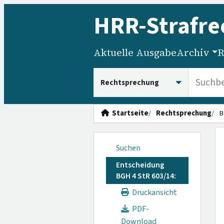
HRR
-Strafre
Aktuelle Ausgabe
Archiv
R
HRRS durchsuchen
Startseite
Rechtsprechung
B
Suchen
Entscheidung
BGH 4 StR 603/14:
Druckansicht
PDF-
Download