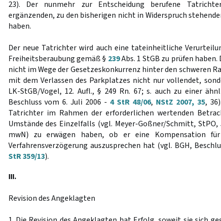
23). Der nunmehr zur Entscheidung berufene Tatrichter
ergänzenden, zu den bisherigen nicht in Widerspruch stehende
haben.
Der neue Tatrichter wird auch eine tateinheitliche Verurtei
Freiheitsberaubung gemäß §
239
Abs. 1 StGB zu prüfen haben. 
nicht im Wege der Gesetzeskonkurrenz hinter den schweren Rau
mit dem Verlassen des Parkplatzes nicht nur vollendet, sond
LK-StGB/Vogel, 12. Aufl., § 249 Rn. 67; s. auch zu einer ähn
Beschluss vom 6. Juli 2006 -
4 StR 48/06
,
NStZ 2007, 35
, 36
Tatrichter im Rahmen der erforderlichen wertenden Betra
Umstände des Einzelfalls (vgl. Meyer-Goßner/Schmitt, StPO, 5
mwN) zu erwägen haben, ob er eine Kompensation für e
Verfahrensverzögerung auszusprechen hat (vgl. BGH, Beschlu
StR 359/13
).
III.
Revision des Angeklagten
1. Die Revision des Angeklagten hat Erfolg, soweit sie sich g