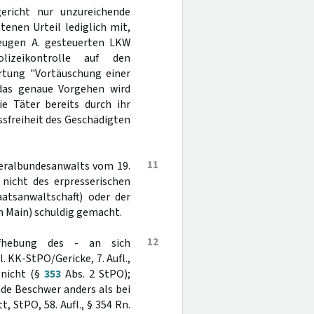
ericht nur unzureichende
enen Urteil lediglich mit,
eugen A. gesteuerten LKW
izeikontrolle auf den
ertung "Vortäuschung einer
 das genaue Vorgehen wird
ie Täter bereits durch ihr
ssfreiheit des Geschädigten
11
neralbundesanwalts vom 19.
nicht des erpresserischen
aatsanwaltschaft) oder der
m Main) schuldig gemacht.
12
ufhebung des - an sich
 KK-StPO/Gericke, 7. Aufl.,
 nicht (§
353
Abs. 2 StPO);
ende Beschwer anders als bei
 StPO, 58. Aufl., § 354 Rn.