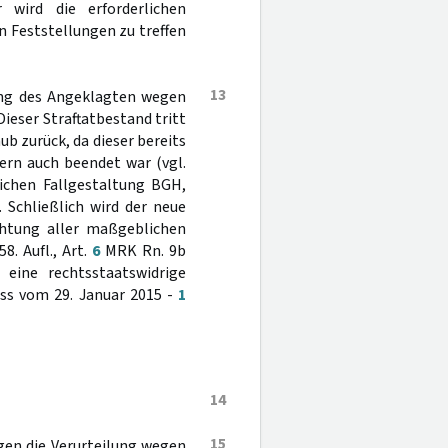
 wird die erforderlichen
n Feststellungen zu treffen
13
lung des Angeklagten wegen
Dieser Straftatbestand tritt
b zurück, da dieser bereits
ern auch beendet war (vgl.
lichen Fallgestaltung BGH,
). Schließlich wird der neue
chtung aller maßgeblichen
8. Aufl., Art.
6
MRK Rn. 9b
ine rechtsstaatswidrige
ss vom 29. Januar 2015 -
1
14
15
egen die Verurteilung wegen