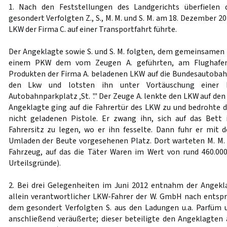
1. Nach den Feststellungen des Landgerichts überfielen 
gesondert Verfolgten Z., S., M. M. und S. M. am 18. Dezember 2
LKW der Firma C. auf einer Transportfahrt führte.
Der Angeklagte sowie S. und S. M. folgten, dem gemeinsamen
einem PKW dem vom Zeugen A. geführten, am Flughafen
Produkten der Firma A. beladenen LKW auf die Bundesautobahn
den Lkw und lotsten ihn unter Vortäuschung einer Po
Autobahnparkplatz ‚St. '." Der Zeuge A. lenkte den LKW auf den
Angeklagte ging auf die Fahrertür des LKW zu und bedrohte 
nicht geladenen Pistole. Er zwang ihn, sich auf das Bett
Fahrersitz zu legen, wo er ihn fesselte. Dann fuhr er mit
Umladen der Beute vorgesehenen Platz. Dort warteten M. M.
Fahrzeug, auf das die Täter Waren im Wert von rund 460.00
Urteilsgründe).
2. Bei drei Gelegenheiten im Juni 2012 entnahm der Angekl
allein verantwortlicher LKW-Fahrer der W. GmbH nach entsp
dem gesondert Verfolgten S. aus den Ladungen u.a. Parfüm u
anschließend veräußerte; dieser beteiligte den Angeklagten a