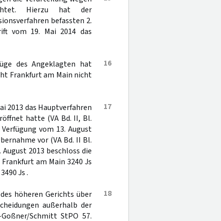
ichtet. Hierzu hat der
ionsverfahren befassten 2.
rift vom 19. Mai 2014 das
16
rüge des Angeklagten hat
cht Frankfurt am Main nicht
17
ai 2013 das Hauptverfahren
ffnet hatte (VA Bd. II, Bl.
t Verfügung vom 13. August
bernahme vor (VA Bd. II Bl.
. August 2013 beschloss die
 Frankfurt am Main 3240 Js
3490 Js .
18
 des höheren Gerichts über
cheidungen außerhalb der
-Goßner/Schmitt StPO 57.