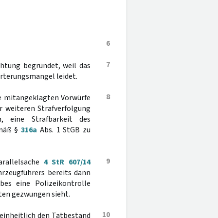
6
7
chtung begründet, weil das
örterungsmangel leidet.
8
ie mitangeklagten Vorwürfe
 weiteren Strafverfolgung
, eine Strafbarkeit des
emäß §
316a
Abs. 1 StGB zu
9
arallelsache
4 StR 607/14
ahrzeugführers bereits dann
es eine Polizeikontrolle
ten gezwungen sieht.
10
teinheitlich den Tatbestand