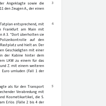
3
der Angeklagte sowie die
011 den Zeugen A., der einen
4
 Tatplan entsprechend, mit
 Frankfurt am Main mit
 A 3. "Dort überholten sie
lizeikontrolle auf den
 Rastplatz und hielt an. Der
den Geschädigten mit einer
 in der Kabine hinter dem
 dem LKW zu einem für das
 und Z. mit einem weiteren
0 Euro umluden (Fall 1 der
5
agte als für den Transport
rechender Verabredung mit
nd Kosmetikartikel, die S.
m Erlös (Fälle 2 bis 4 der