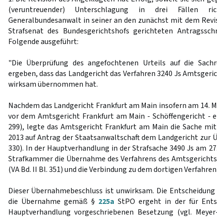
(veruntreuender) Unterschlagung in drei Fällen r
Generalbundesanwalt in seiner an den zunächst mit dem Revis
Strafsenat des Bundesgerichtshofs gerichteten Antragssch
Folgende ausgeführt:
"Die Überprüfung des angefochtenen Urteils auf die Sach
ergeben, dass das Landgericht das Verfahren 3240 Js Amtsgeri
wirksam übernommen hat.
Nachdem das Landgericht Frankfurt am Main insofern am 14. M
vor dem Amtsgericht Frankfurt am Main - Schöffengericht - erö
299), legte das Amtsgericht Frankfurt am Main die Sache mi
2013 auf Antrag der Staatsanwaltschaft dem Landgericht zur Ü
330). In der Hauptverhandlung in der Strafsache 3490 Js am 27
Strafkammer die Übernahme des Verfahrens des Amtsgerichts
(VA Bd. II Bl. 351) und die Verbindung zu dem dortigen Verfahren 
Dieser Übernahmebeschluss ist unwirksam. Die Entscheidung
die Übernahme gemäß §
225a
StPO ergeht in der für Ents
Hauptverhandlung vorgeschriebenen Besetzung (vgl. Meyer