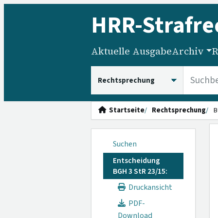
HRR
-Strafre
Aktuelle Ausgabe
Archiv
R
HRRS durchsuchen
Startseite
Rechtsprechung
B
Suchen
Entscheidung
BGH 3 StR 23/15:
Druckansicht
PDF-
Download