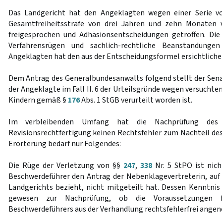
Das Landgericht hat den Angeklagten wegen einer Serie vo
Gesamtfreiheitsstrafe von drei Jahren und zehn Monaten v
freigesprochen und Adhäsionsentscheidungen getroffen. Die
Verfahrensrügen und sachlich-rechtliche Beanstandunge
Angeklagten hat den aus der Entscheidungsformel ersichtlichen
Dem Antrag des Generalbundesanwalts folgend stellt der Senat
der Angeklagte im Fall II. 6 der Urteilsgründe wegen versuchte
Kindern gemäß §
176
Abs. 1 StGB verurteilt worden ist.
Im verbleibenden Umfang hat die Nachprüfung des 
Revisionsrechtfertigung keinen Rechtsfehler zum Nachteil de
Erörterung bedarf nur Folgendes:
Die Rüge der Verletzung von §§
247
,
338
Nr. 5 StPO ist nich
Beschwerdeführer den Antrag der Nebenklagevertreterin, auf 
Landgerichts bezieht, nicht mitgeteilt hat. Dessen Kenntnis 
gewesen zur Nachprüfung, ob die Voraussetzungen 
Beschwerdeführers aus der Verhandlung rechtsfehlerfrei ang