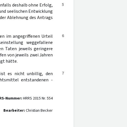
5
enfalls deshalb ohne Erfolg,
 und seelischen Entwicklung
f der Ablehnung des Antrags
6
en im angegriffenen Urteil
einstellung weggefallene
en Taten jeweils geringere
fen von jeweils zwei Jahren
gt hätte.
7
ist es nicht unbillig, den
htsmittel entstandenen -
RS-Nummer:
HRRS 2015 Nr. 554
Bearbeiter:
Christian Becker