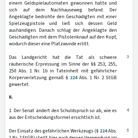
einem Geldspielautomaten gewonnen hatte und
sich auf dem Nachhauseweg befand. Der
Angeklagte bedrohte den Geschädigten mit einer
Spielzeugpistole und ließ sich dessen Geld
aushändigen. Danach schlug der Angeklagte den
Geschädigten mit dem Pistolenknauf auf den Kopf,
wodurch dieser eine Platzwunde erlitt.
3
Das Landgericht hat die Tat als schwere
räuberische Erpressung im Sinne der §§ 253, 255,
250 Abs. 1 Nr. 1b in Tateinheit mit gefährlicher
Körperverletzung gemäß §
224
Abs. 1 Nr. 2 StGB
gewertet.
II.
4
1. Der Senat ändert den Schuldspruch so ab, wie es
aus der Entscheidungsformel ersichtlich ist.
5
Der Einsatz des gefährlichen Werkzeugs (§
224
Abs.
1 Nr. 2 StGB) stellt hier auch dessen Verwendung im