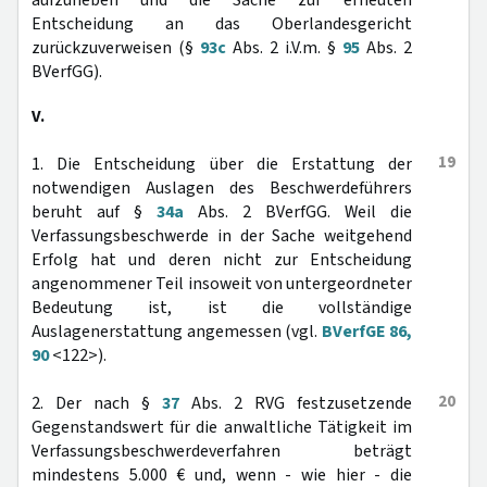
aufzuheben und die Sache zur erneuten
Entscheidung an das Oberlandesgericht
zurückzuverweisen (§
93c
Abs. 2 i.V.m. §
95
Abs. 2
BVerfGG).
V.
19
1. Die Entscheidung über die Erstattung der
notwendigen Auslagen des Beschwerdeführers
beruht auf §
34a
Abs. 2 BVerfGG. Weil die
Verfassungsbeschwerde in der Sache weitgehend
Erfolg hat und deren nicht zur Entscheidung
angenommener Teil insoweit von untergeordneter
Bedeutung ist, ist die vollständige
Auslagenerstattung angemessen (vgl.
BVerfGE 86,
90
<122>).
20
2. Der nach §
37
Abs. 2 RVG festzusetzende
Gegenstandswert für die anwaltliche Tätigkeit im
Verfassungsbeschwerdeverfahren beträgt
mindestens 5.000 € und, wenn - wie hier - die