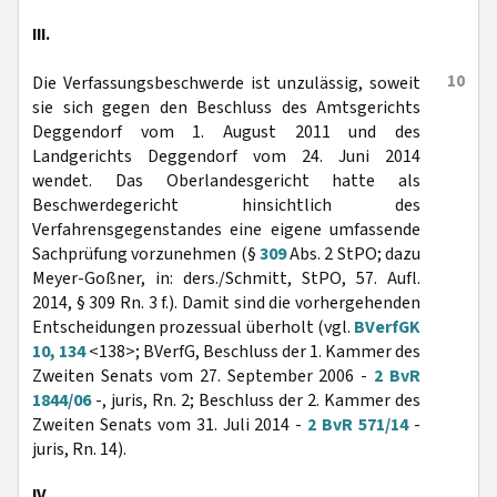
III.
10
Die Verfassungsbeschwerde ist unzulässig, soweit
sie sich gegen den Beschluss des Amtsgerichts
Deggendorf vom 1. August 2011 und des
Landgerichts Deggendorf vom 24. Juni 2014
wendet. Das Oberlandesgericht hatte als
Beschwerdegericht hinsichtlich des
Verfahrensgegenstandes eine eigene umfassende
Sachprüfung vorzunehmen (§
309
Abs. 2 StPO; dazu
Meyer-Goßner, in: ders./Schmitt, StPO, 57. Aufl.
2014, § 309 Rn. 3 f.). Damit sind die vorhergehenden
Entscheidungen prozessual überholt (vgl.
BVerfGK
10, 134
<138>; BVerfG, Beschluss der 1. Kammer des
Zweiten Senats vom 27. September 2006 -
2 BvR
1844/06
-, juris, Rn. 2; Beschluss der 2. Kammer des
Zweiten Senats vom 31. Juli 2014 -
2 BvR 571/14
-
juris, Rn. 14).
IV.