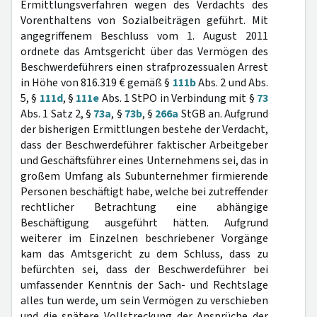
Ermittlungsverfahren wegen des Verdachts des
Vorenthaltens von Sozialbeiträgen geführt. Mit
angegriffenem Beschluss vom 1. August 2011
ordnete das Amtsgericht über das Vermögen des
Beschwerdeführers einen strafprozessualen Arrest
in Höhe von 816.319 € gemäß §
111b
Abs. 2 und Abs.
5, §
111d
, §
111e
Abs. 1 StPO in Verbindung mit §
73
Abs. 1 Satz 2, §
73a
, §
73b
, §
266a
StGB an. Aufgrund
der bisherigen Ermittlungen bestehe der Verdacht,
dass der Beschwerdeführer faktischer Arbeitgeber
und Geschäftsführer eines Unternehmens sei, das in
großem Umfang als Subunternehmer firmierende
Personen beschäftigt habe, welche bei zutreffender
rechtlicher Betrachtung eine abhängige
Beschäftigung ausgeführt hätten. Aufgrund
weiterer im Einzelnen beschriebener Vorgänge
kam das Amtsgericht zu dem Schluss, dass zu
befürchten sei, dass der Beschwerdeführer bei
umfassender Kenntnis der Sach- und Rechtslage
alles tun werde, um sein Vermögen zu verschieben
und die spätere Vollstreckung der Ansprüche der