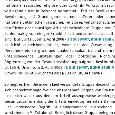
nationale, rassische, religiöse oder durch ihr Volkstum best
vorliegend allein in Betracht kommend - Teil der Bevölkerun
Bevölkerung auf Grund gemeinsamer äußerer oder innere
nationaler, ethnischer, rassischer, religiöser, weltanschaulicher
beruflicher oder sonstiger Art unterscheidbare Gruppe von 
zahlenmäßig von einiger Erheblichkeit und somit individuell
sind (BGH, Urteil vom 3. April 2008 -
3 StR 394/07
,
BGHR StGB § 
3
). Nicht ausreichend ist es, wenn bei der Verwendung
Personenkreis so groß und unüberschaubar ist und mehrere
unterscheidende Einstellungen oder politische Richtu
Abgrenzung von der Gesamtbevölkerung aufgrund bestimmte
ist (BGH, Urteil vom 3. April 2008 -
3 StR 394/07
,
BGHR StGB § 1
3
mwN; MüKo-StGB/Schäfer aaO § 130 Rn. 30, 34 f. mwN).
So liegt es hier. Die in dem Lied verwendete Gruppenbezeichnu
sich betrachtet vage. Welche abgrenzbare Gruppe von Frauen
lässt sich weder aus dem im Urteil auszugsweise wiederg
Gesamtzusammenhang des Urteils eindeutig herleiten. Dahin
Lied verwendete Begriff "Ausländerbanden" ausreichen
vorstehenden Maßstäbe ist. Bezüglich dieser Gruppe belegen d