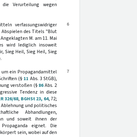
 die Verurteilung wegen
6
teln verfassungswidriger
 Abspielen des Titels "Blut
r Angeklagten M. am 11. Mai
s wird lediglich insoweit
, Sieg Heil, Sieg Heil, Sieg
.
7
ed um ein Propagandamittel
chriften (§
11
Abs. 3 StGB),
dnung verstoßen (§
86
Abs. 2
gressive Tendenz in diese
tR 326/68
,
BGHSt 23, 64
, 72;
ik, Ablehnung und politisches
ftliche Abhandlungen,
enn und soweit ihnen der
r Propaganda eignet. Die
rkörpert sein, wobei auf den