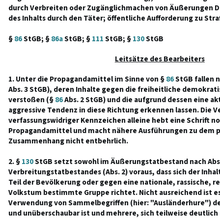
durch Verbreiten oder Zugänglichmachen von Äußerungen Dr
des Inhalts durch den Täter; öffentliche Aufforderung zu Stra
§
86
StGB; §
86a
StGB; §
111
StGB; §
130
StGB
Leitsätze des Bearbeiters
1. Unter die Propagandamittel im Sinne von §
86
StGB fallen n
Abs. 3 StGB), deren Inhalte gegen die freiheitliche demokra
verstoßen (§
86
Abs. 2 StGB) und die aufgrund dessen eine ak
aggressive Tendenz in diese Richtung erkennen lassen. Die
verfassungswidriger Kennzeichen alleine hebt eine Schrift n
Propagandamittel und macht nähere Ausführungen zu dem p
Zusammenhang nicht entbehrlich.
2. §
130
StGB setzt sowohl im Äußerungstatbestand nach Abs.
Verbreitungstatbestandes (Abs. 2) voraus, dass sich der Inhal
Teil der Bevölkerung oder gegen eine nationale, rassische, re
Volkstum bestimmte Gruppe richtet. Nicht ausreichend ist es
Verwendung von Sammelbegriffen (hier: "Ausländerhure") de
und unüberschaubar ist und mehrere, sich teilweise deutlic