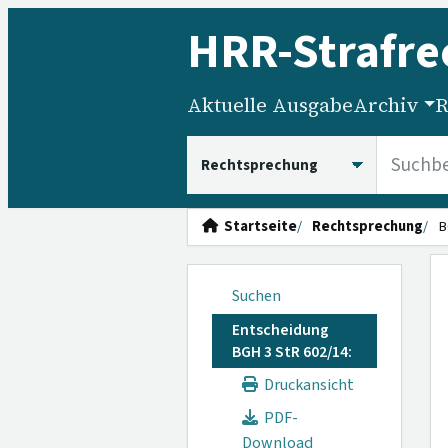
HRR
-Strafre
Aktuelle Ausgabe
Archiv
R
HRRS durchsuchen
Startseite
Rechtsprechung
B
Suchen
Entscheidung
BGH 3 StR 602/14:
Druckansicht
PDF-
Download