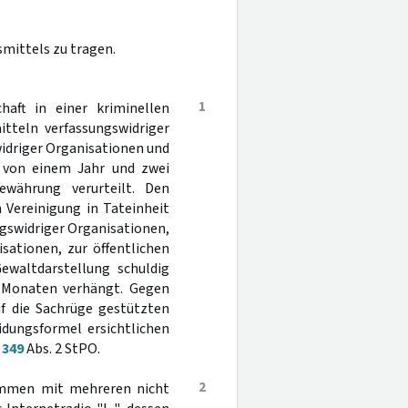
smittels zu tragen.
1
aft in einer kriminellen
tteln verfassungswidriger
idriger Organisationen und
fe von einem Jahr und zwei
ewährung verurteilt. Den
n Vereinigung in Tateinheit
gswidriger Organisationen,
ationen, zur öffentlichen
ewaltdarstellung schuldig
 Monaten verhängt. Gegen
uf die Sachrüge gestützten
idungsformel ersichtlichen
§
349
Abs. 2 StPO.
2
sammen mit mehreren nicht