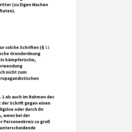
itter (zu Eigen Machen
ftaten).
ur solche Schriften (§
11
tische Grundordnung
tiv kämpferische,
 Verwendung
och nicht zum
ropagandistischen
 1 als auch im Rahmen des
t der Schrift gegen einen
ligiöse oder durch ihr
, wenn bei der
r Personenkreis so groß
h unterscheidende