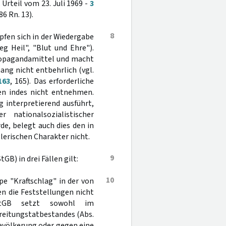
Urteil vom 23. Juli 1969 -
3
86 Rn. 13).
8
pfen sich in der Wiedergabe
g Heil", "Blut und Ehre").
Propagandamittel und macht
g nicht entbehrlich (vgl.
163
, 165). Das erforderliche
den indes nicht entnehmen.
 interpretierend ausführt,
 nationalsozialistischer
e, belegt auch dies den in
erischen Charakter nicht.
9
tGB) in drei Fällen gilt:
10
pe "Kraftschlag" in der von
n die Feststellungen nicht
GB setzt sowohl im
reitungstatbestandes (Abs.
 Bevölkerung oder gegen eine