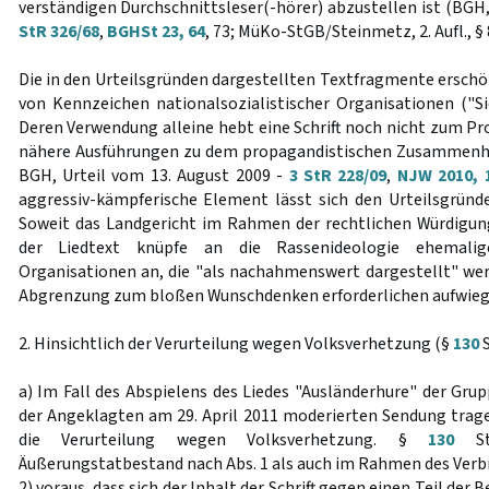
verständigen Durchschnittsleser(-hörer) abzustellen ist (BGH, 
StR 326/68
,
BGHSt 23, 64
, 73; MüKo-StGB/Steinmetz, 2. Aufl., § 
Die in den Urteilsgründen dargestellten Textfragmente erschö
von Kennzeichen nationalsozialistischer Organisationen ("Sie
Deren Verwendung alleine hebt eine Schrift noch nicht zum 
nähere Ausführungen zu dem propagandistischen Zusammenhan
BGH, Urteil vom 13. August 2009 -
3 StR 228/09
,
NJW 2010, 
aggressiv-kämpferische Element lässt sich den Urteilsgrün
Soweit das Landgericht im Rahmen der rechtlichen Würdigung
der Liedtext knüpfe an die Rassenideologie ehemaliger
Organisationen an, die "als nachahmenswert dargestellt" werd
Abgrenzung zum bloßen Wunschdenken erforderlichen aufwiegl
2. Hinsichtlich der Verurteilung wegen Volksverhetzung (§
130
S
a) Im Fall des Abspielens des Liedes "Ausländerhure" der Grup
der Angeklagten am 29. April 2011 moderierten Sendung trage
die Verurteilung wegen Volksverhetzung. §
130
St
Äußerungstatbestand nach Abs. 1 als auch im Rahmen des Verb
2) voraus, dass sich der Inhalt der Schrift gegen einen Teil der