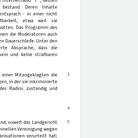
Internetradio "I. ", dessen
 bestand. Deren Inhalte
ntsprach - in einer nicht
barkeit, etwa weil sie
 hatten. Das Programm des
enen die Moderatoren auch
n Dauerschleife. Unter den
erte Absprache, dass die
ein und keine strafbaren
3
einer Mitangeklagten die
n, in der sie inkriminierte
 des Radios zuständig und
4
5
and, soweit das Landgericht
riminellen Vereinigung wegen
nisationen verurteilt hat;