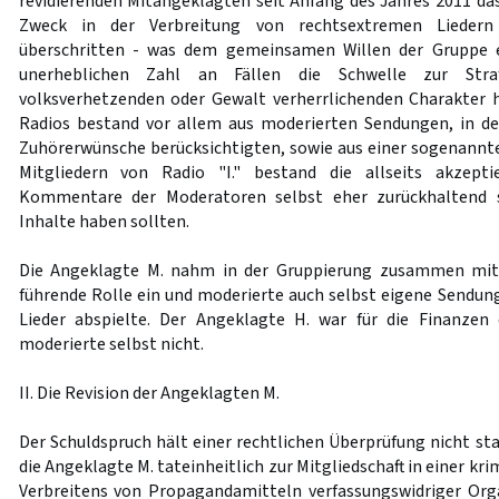
revidierenden Mitangeklagten seit Anfang des Jahres 2011 das 
Zweck in der Verbreitung von rechtsextremen Liedern
überschritten - was dem gemeinsamen Willen der Gruppe e
unerheblichen Zahl an Fällen die Schwelle zur Straf
volksverhetzenden oder Gewalt verherrlichenden Charakter
Radios bestand vor allem aus moderierten Sendungen, in d
Zuhörerwünsche berücksichtigten, sowie aus einer sogenannte
Mitgliedern von Radio "I." bestand die allseits akzepti
Kommentare der Moderatoren selbst eher zurückhaltend s
Inhalte haben sollten.
Die Angeklagte M. nahm in der Gruppierung zusammen mit 
führende Rolle ein und moderierte auch selbst eigene Sendunge
Lieder abspielte. Der Angeklagte H. war für die Finanzen
moderierte selbst nicht.
II. Die Revision der Angeklagten M.
Der Schuldspruch hält einer rechtlichen Überprüfung nicht st
die Angeklagte M. tateinheitlich zur Mitgliedschaft in einer k
Verbreitens von Propagandamitteln verfassungswidriger Orga