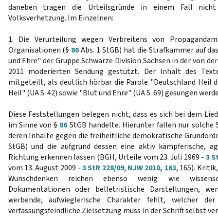
daneben tragen die Urteilsgründe in einem Fall nicht
Volksverhetzung. Im Einzelnen:
1. Die Verurteilung wegen Verbreitens von Propagandamit
Organisationen (§
86
Abs. 1 StGB) hat die Strafkammer auf das
und Ehre" der Gruppe Schwarze Division Sachsen in der von de
2011 moderierten Sendung gestützt. Der Inhalt des Texte
mitgeteilt, als deutlich hörbar die Parole "Deutschland Heil dir
Heil" (UA S. 42) sowie "Blut und Ehre" (UA S. 69) gesungen werde
Diese Feststellungen belegen nicht, dass es sich bei dem Li
im Sinne von §
86
StGB handelte. Hierunter fallen nur solche S
deren Inhalte gegen die freiheitliche demokratische Grundor
StGB) und die aufgrund dessen eine aktiv kämpferische, ag
Richtung erkennen lassen (BGH, Urteile vom 23. Juli 1969 -
3 S
vom 13. August 2009 -
3 StR 228/09
,
NJW 2010, 163
, 165). Krit
Wunschdenken reichen ebenso wenig wie wissenscha
Dokumentationen oder belletristische Darstellungen, w
werbende, aufwieglerische Charakter fehlt, welcher de
verfassungsfeindliche Zielsetzung muss in der Schrift selbst ve