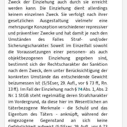
Zweck der Einziehung auch durch sie erreicht
werden kann. Die Einziehung dient allerdings
keinem einzelnen Zweck. Sie verfolgt nach ihrer
gesetzlichen Ausgestaltung vielmehr eine
mehrspurige Konzeption verschiedener repressiver
und präventiver Zwecke und hat damit je nach den
Umständen des Falles Straf- und/oder
Sicherungscharakter. Soweit im Einzelfall sowohl
die Voraussetzungen einer personen- als auch
objektbezogenen Einziehung gegeben sind,
bestimmt sich der Rechtscharakter der Sanktion
nach dem Zweck, dem unter Berücksichtigung der
konkreten Umstände das entscheidende Gewicht
beizumessen ist (S/SEser, 29. Aufl., vor § 73 ff., Rn.
13 ff.). Im Fall der Einziehung nach §
74
Abs. 1, Abs. 2
Nr. 1 StGB steht regelmäßig deren Strafcharakter
im Vordergrund, da diese hier im Wesentlichen an
täterbezogene Merkmale - die Schuld und das
Eigentum des Täters - anknüpft, während der
eingezogene Gegenstand an sich keine
Gefährlichkeit aufweist (S/SEser, 29. Aufl., vor § 73