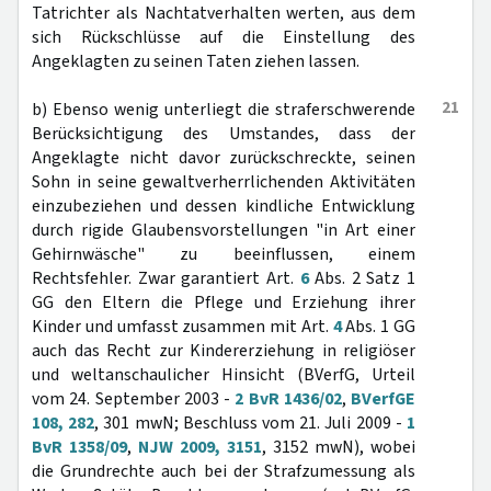
Tatrichter als Nachtatverhalten werten, aus dem
sich Rückschlüsse auf die Einstellung des
Angeklagten zu seinen Taten ziehen lassen.
21
b) Ebenso wenig unterliegt die straferschwerende
Berücksichtigung des Umstandes, dass der
Angeklagte nicht davor zurückschreckte, seinen
Sohn in seine gewaltverherrlichenden Aktivitäten
einzubeziehen und dessen kindliche Entwicklung
durch rigide Glaubensvorstellungen "in Art einer
Gehirnwäsche" zu beeinflussen, einem
Rechtsfehler. Zwar garantiert Art.
6
Abs. 2 Satz 1
GG den Eltern die Pflege und Erziehung ihrer
Kinder und umfasst zusammen mit Art.
4
Abs. 1 GG
auch das Recht zur Kindererziehung in religiöser
und weltanschaulicher Hinsicht (BVerfG, Urteil
vom 24. September 2003 -
2 BvR 1436/02
,
BVerfGE
108, 282
, 301 mwN; Beschluss vom 21. Juli 2009 -
1
BvR 1358/09
,
NJW 2009, 3151
, 3152 mwN), wobei
die Grundrechte auch bei der Strafzumessung als