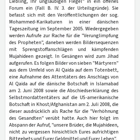
Liebling, Ihr ungläubigen Flegel" in ein offenes
Forum ein (Fall B. IV. 3. der Urteilsgründe). Sie
befasst sich mit den Veröffentlichungen der sog.
Mohammed-Karikaturen in einer dänischen
Tageszeitung im September 2005. Wiedergegeben
werden Aufrufe zur Rache für die "Verunglimpfung
des Propheten", daneben werden Bildersequenzen
mit Sprengstoffanschlägen und kämpfenden
Mujahideen gezeigt. In Gesängen wird zum Jihad
aufgerufen. Es folgen Bilder von sieben "Märtyrern"
aus dem Umfeld von Al Qaida auf dem Totenbett,
eine Aufnahme des Attentäters des Anschlags von
Al Qaida auf die dänische Botschaft in Islamabad
am 2. Juni 2008 sowie die Abschiedserklärung des
Selbstmordattentäters auf die US-amerikanische
Botschaft in Khost/Afghanistan am 2. Juli 2008, die
dieser ausdrücklich als Rache für die "Verhöhnung
des Gesandten" verübt hatte. Auch hier folgt im
Abspann der Aufruf, "unsere Brüder, die Mujahideen,
nicht zu vergessen hinsichtlich Eures aufrichtigen
Bittgebets und Eurer Geldmittel und Eurer Leben".