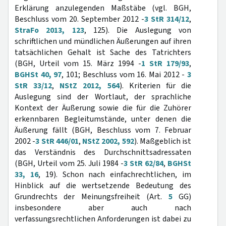
Erklärung anzulegenden Maßstäbe (vgl. BGH,
Beschluss vom 20. September 2012 -
3 StR 314/12
,
StraFo 2013, 123
, 125). Die Auslegung von
schriftlichen und mündlichen Äußerungen auf ihren
tatsächlichen Gehalt ist Sache des Tatrichters
(BGH, Urteil vom 15. März 1994 -
1 StR 179/93
,
BGHSt 40, 97
, 101; Beschluss vom 16. Mai 2012 -
3
StR 33/12
,
NStZ 2012, 564
). Kriterien für die
Auslegung sind der Wortlaut, der sprachliche
Kontext der Äußerung sowie die für die Zuhörer
erkennbaren Begleitumstände, unter denen die
Äußerung fällt (BGH, Beschluss vom 7. Februar
2002 -
3 StR 446/01
,
NStZ 2002, 592
). Maßgeblich ist
das Verständnis des Durchschnittsadressaten
(BGH, Urteil vom 25. Juli 1984 -
3 StR 62/84
,
BGHSt
33, 16
, 19). Schon nach einfachrechtlichen, im
Hinblick auf die wertsetzende Bedeutung des
Grundrechts der Meinungsfreiheit (Art.
5
GG)
insbesondere aber auch nach
verfassungsrechtlichen Anforderungen ist dabei zu