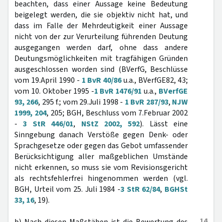
beachten, dass einer Aussage keine Bedeutung
beigelegt werden, die sie objektiv nicht hat, und
dass im Falle der Mehrdeutigkeit einer Aussage
nicht von der zur Verurteilung führenden Deutung
ausgegangen werden darf, ohne dass andere
Deutungsmöglichkeiten mit tragfähigen Gründen
ausgeschlossen worden sind (BVerfG, Beschlüsse
vom 19.April 1990 -
1 BvR 40/86
u.a., BVerfGE82, 43;
vom 10. Oktober 1995 -
1 BvR 1476/91
u.a.,
BVerfGE
93, 266
, 295 f.; vom 29.Juli 1998 -
1 BvR 287/93
,
NJW
1999, 204
, 205; BGH, Beschluss vom 7.Februar 2002
-
3 StR 446/01
,
NStZ 2002, 592
). Lässt eine
Sinngebung danach Verstöße gegen Denk- oder
Sprachgesetze oder gegen das Gebot umfassender
Berücksichtigung aller maßgeblichen Umstände
nicht erkennen, so muss sie vom Revisionsgericht
als rechtsfehlerfrei hingenommen werden (vgl.
BGH, Urteil vom 25. Juli 1984 -
3 StR 62/84
,
BGHSt
33, 16
, 19).
14