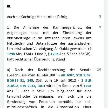
III.
8
Auch die Sachrüge bleibt ohne Erfolg.
9
1. Die Annahme des Kammergerichts, der
Angeklagte habe mit der Einstellung der
Videobeiträge in die Internet-Foren jeweils um
Mitglieder und Unterstützer der ausländischen
terroristischen Vereinigung Al Qaida geworben (§
129b
Abs. 1 Satz 1 und 2, §
129a
Abs. 5 Satz 2 StGB),
hält rechtlicher Überprüfung stand.
10
a) Nach der Rechtsprechung des Senats
(Beschlüsse vom 16. Mai 2007 -
AK 6/07
,
StB 3/07
,
BGHSt 51, 345
, 353; vom 19. Juli 2012 -
3 StR
218/12
,
StV 2013, 303
) wirbt im Sinne von §
129a
Abs. 5 Satz 2 StGB um Mitglieder für eine
terroristische Vereinigung, wer sich um die
Gewinnung von Personen bemüht, die sich
mitgliedschaftlich in die Organisation einer