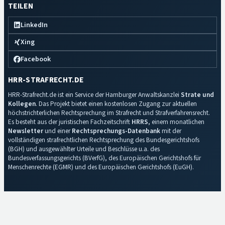
TEILEN
LinkedIn
Xing
Facebook
HRR-STRAFRECHT.DE
HRR-Strafrecht.de ist ein Service der Hamburger Anwaltskanzlei
Strate und
Kollegen
. Das Projekt bietet einen kostenlosen Zugang zur aktuellen
höchstrichterlichen Rechtsprechung im Strafrecht und Strafverfahrensrecht.
Es besteht aus der juristischen Fachzeitschrift
HRRS
, einem monatlichen
Newsletter
und einer
Rechtsprechungs-Datenbank
mit der
vollständigen strafrechtlichen Rechtsprechung des Bundesgerichtshofs
(BGH) und ausgewählter Urteile und Beschlüsse u.a. des
Bundesverfassungsgerichts (BVerfG), des Europäischen Gerichtshofs für
Menschenrechte (EGMR) und des Europäischen Gerichtshofs (EuGH).
Impressum
·
Datenschutz