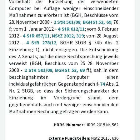
Vorbehalt der Einziehung der verwendeten
Computer bei Auflage weniger einschneidender
Maßnahmen zu erörtern ist (BGH, Beschlüsse vom
28. November 2008 -
2 StR 501/08
,
BGHSt 53, 69
, 70
f.; vom 1. Januar 2012 -
4 StR 612/11
; vom 8. Februar
2012 -
4 StR 657/11
,
NStZ 2012, 319
; vom 28. August
2012 -
4 StR 278/12
, BGHR StGB § 74b Abs. 2
Einziehung 1), nicht entgegen. Die Entscheidung
des 2. Senats, auf die diese Rechtsprechung jeweils
verweist (BGH, Beschluss vom 25 28. November
2008 -
2 StR 501/08
,
BGHSt 53, 69
ff.), sah in dem
beschlagnahmten Computer einen
individualgefährlichen Gegenstand nach §
74
Abs. 2
Nr. 2 StGB, so dass der Sicherungscharakter der
Einziehung im Vordergrund stand, dem
gegebenenfalls auch mit weniger einschneidenden
Maßnahmen Rechnung getragen werden kann.
HRRS-Nummer:
HRRS 2015 Nr. 562
Externe Fundstellen:
NStZ 2015, 636