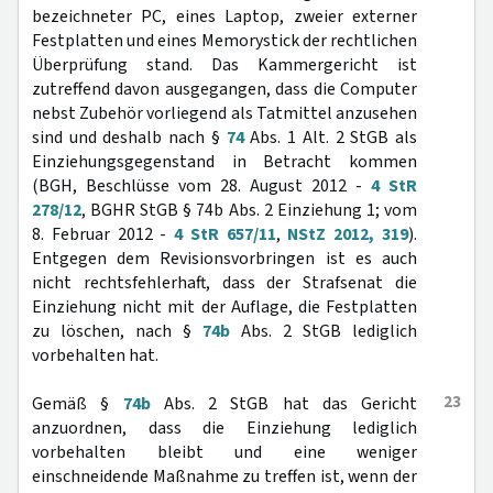
bezeichneter PC, eines Laptop, zweier externer
Festplatten und eines Memorystick der rechtlichen
Überprüfung stand. Das Kammergericht ist
zutreffend davon ausgegangen, dass die Computer
nebst Zubehör vorliegend als Tatmittel anzusehen
sind und deshalb nach §
74
Abs. 1 Alt. 2 StGB als
Einziehungsgegenstand in Betracht kommen
(BGH, Beschlüsse vom 28. August 2012 -
4 StR
278/12
, BGHR StGB § 74b Abs. 2 Einziehung 1; vom
8. Februar 2012 -
4 StR 657/11
,
NStZ 2012, 319
).
Entgegen dem Revisionsvorbringen ist es auch
nicht rechtsfehlerhaft, dass der Strafsenat die
Einziehung nicht mit der Auflage, die Festplatten
zu löschen, nach §
74b
Abs. 2 StGB lediglich
vorbehalten hat.
23
Gemäß §
74b
Abs. 2 StGB hat das Gericht
anzuordnen, dass die Einziehung lediglich
vorbehalten bleibt und eine weniger
einschneidende Maßnahme zu treffen ist, wenn der