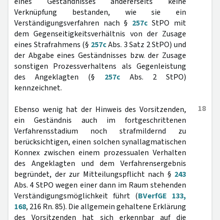
eines Geständnisses andererseits keine
Verknüpfung bestanden, wie sie ein
Verständigungsverfahren nach §
257c
StPO mit
dem Gegenseitigkeitsverhältnis von der Zusage
eines Strafrahmens (§
257c
Abs. 3 Satz 2 StPO) und
der Abgabe eines Geständnisses bzw. der Zusage
sonstigen Prozessverhaltens als Gegenleistung
des Angeklagten (§
257c
Abs. 2 StPO)
kennzeichnet.
18
Ebenso wenig hat der Hinweis des Vorsitzenden,
ein Geständnis auch im fortgeschrittenen
Verfahrensstadium noch strafmildernd zu
berücksichtigen, einen solchen synallagmatischen
Konnex zwischen einem prozessualen Verhalten
des Angeklagten und dem Verfahrensergebnis
begründet, der zur Mitteilungspflicht nach §
243
Abs. 4 StPO wegen einer dann im Raum stehenden
Verständigungsmöglichkeit führt (
BVerfGE 133,
168
, 216 Rn. 85). Die allgemein gehaltene Erklärung
des Vorsitzenden hat sich erkennbar auf die