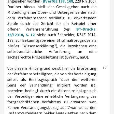
angesehen worden (
BVerfGE 133, 168
, 228 Rn. 106).
Darüber hinaus hielt der Gesetzgeber auch die
Mitteilung einer Ober- und Untergrenze der nach
dem Verfahrensstand vorläufig zu erwartenden
Strafe durch das Gericht für ein Beispiel einer
offenen Verfahrensführung (vgl.
BT-Drucks.
16/12310, S. 12
; siehe auch Schneider, NStZ 2014,
198, zur Bekanntgabe einer Strafmaßprognose als
bloßer "Wissenserklärung"), die inzwischen eine
selbstverständliche Anforderung an eine
sachgerechte Prozessleitung ist (BVerfG, aaO).
17
Vor diesem Hintergrund weist hier die Erörterung
der Verfahrensbeteiligten, die von der Verteidigung
selbst als Rechtsgespräch "über den weiteren
Gang der Verhandlung" initiiert worden ist,
nachdem bedingt durch ein Akteneinsichtsgesuch
der Verteidiger eine erhebliche Verlängerung des
fortgeschrittenen Verfahrens zu erwarten war,
keinen Verständigungsbezug auf. Zwar ist es den
Instanzverteidigern beider Angeklagten nach dem