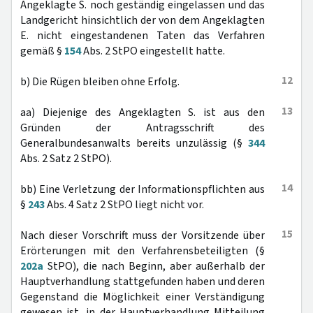
Angeklagte S. noch geständig eingelassen und das
Landgericht hinsichtlich der von dem Angeklagten
E. nicht eingestandenen Taten das Verfahren
gemäß §
154
Abs. 2 StPO eingestellt hatte.
12
b) Die Rügen bleiben ohne Erfolg.
13
aa) Diejenige des Angeklagten S. ist aus den
Gründen der Antragsschrift des
Generalbundesanwalts bereits unzulässig (§
344
Abs. 2 Satz 2 StPO).
14
bb) Eine Verletzung der Informationspflichten aus
§
243
Abs. 4 Satz 2 StPO liegt nicht vor.
15
Nach dieser Vorschrift muss der Vorsitzende über
Erörterungen mit den Verfahrensbeteiligten (§
202a
StPO), die nach Beginn, aber außerhalb der
Hauptverhandlung stattgefunden haben und deren
Gegenstand die Möglichkeit einer Verständigung
gewesen ist, in der Hauptverhandlung Mitteilung