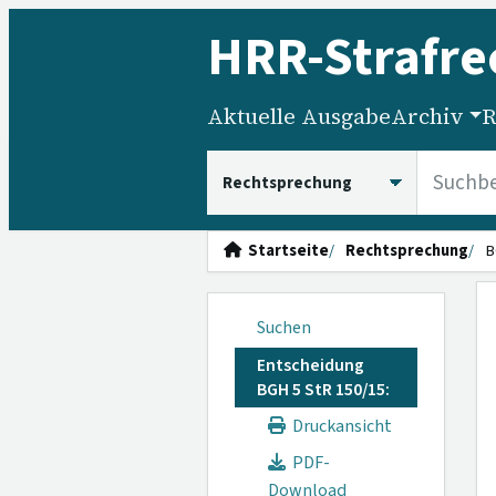
HRR
-Strafre
Aktuelle Ausgabe
Archiv
R
HRRS durchsuchen
Startseite
Rechtsprechung
B
Suchen
Entscheidung
BGH 5 StR 150/15:
Druckansicht
PDF-
Download