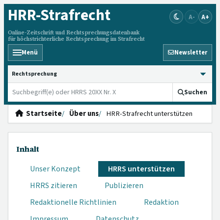
HRR
-Strafrecht
A-
A+
Online-Zeitschrift und Rechtsprechungsdatenbank
für höchstrichterliche Rechtsprechung im Strafrecht
Menü
Newsletter
HRRS durchsuchen
Suchen
Startseite
Über uns
HRR-Strafrecht unterstützen
Inhalt
Unser Konzept
HRRS unterstützen
HRRS zitieren
Publizieren
Redaktionelle Richtlinien
Redaktion
Impressum
Datenschutz