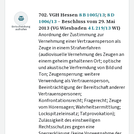
702. VGH Hessen
8 B 1005/13
;
8 D
1006/13
– Beschluss vom 29. Mai
Entscheidung
2013 (VG Wiesbaden
4 L 219/13
WI)
aufrufen
Anordnung der Zustimmung zur
Vernehmung einer Vertrauensperson als
Zeuge in einem Strafverfahren
(audiovisuelle Vernehmung des Zeugen an
einem geheim gehaltenen Ort; optische
und akustische Verfremdung von Bild und
Ton; Zeugensperrung: weitere
Verwendung als Vertrauensperson,
Beeinträchtigung der Bereitschaft anderer
Vertrauenspersonen;
Konfrontationsrecht; Fragerecht; Zeuge
vom Hörensagen; Wahrheitsermittlung;
Lockspitzeleinsatz; Tatprovokation);
Zulässigkeit des einstweiligen
Rechtsschutzes gegen eine
Sperrerklärung (keine Vorwegnahme der