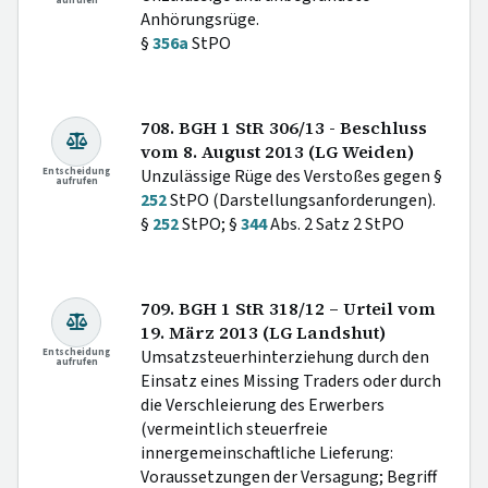
aufrufen
Anhörungsrüge.
§
356a
StPO
708. BGH 1 StR 306/13 - Beschluss
vom 8. August 2013 (LG Weiden)
Entscheidung
Unzulässige Rüge des Verstoßes gegen §
aufrufen
252
StPO (Darstellungsanforderungen).
§
252
StPO; §
344
Abs. 2 Satz 2 StPO
709. BGH 1 StR 318/12 – Urteil vom
19. März 2013 (LG Landshut)
Entscheidung
Umsatzsteuerhinterziehung durch den
aufrufen
Einsatz eines Missing Traders oder durch
die Verschleierung des Erwerbers
(vermeintlich steuerfreie
innergemeinschaftliche Lieferung:
Voraussetzungen der Versagung; Begriff