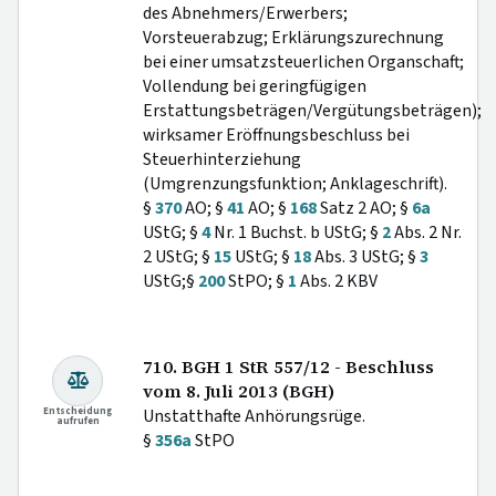
des Abnehmers/Erwerbers;
Vorsteuerabzug; Erklärungszurechnung
bei einer umsatzsteuerlichen Organschaft;
Vollendung bei geringfügigen
Erstattungsbeträgen/Vergütungsbeträgen);
wirksamer Eröffnungsbeschluss bei
Steuerhinterziehung
(Umgrenzungsfunktion; Anklageschrift).
§
370
AO; §
41
AO; §
168
Satz 2 AO; §
6a
UStG; §
4
Nr. 1 Buchst. b UStG; §
2
Abs. 2 Nr.
2 UStG; §
15
UStG; §
18
Abs. 3 UStG; §
3
UStG;§
200
StPO; §
1
Abs. 2 KBV
710. BGH 1 StR 557/12 - Beschluss
vom 8. Juli 2013 (BGH)
Entscheidung
Unstatthafte Anhörungsrüge.
aufrufen
§
356a
StPO