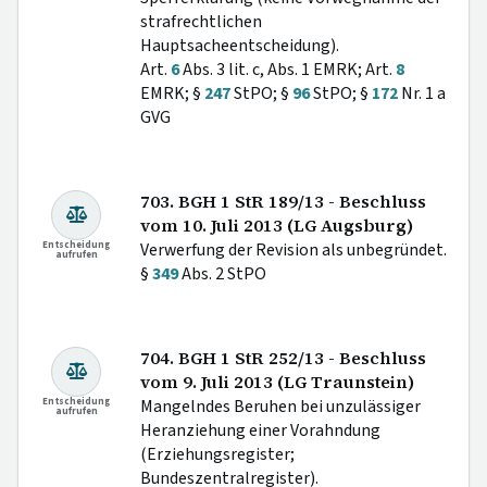
strafrechtlichen
Hauptsacheentscheidung).
Art.
6
Abs. 3 lit. c, Abs. 1 EMRK; Art.
8
EMRK; §
247
StPO; §
96
StPO; §
172
Nr. 1 a
GVG
703. BGH 1 StR 189/13 - Beschluss
vom 10. Juli 2013 (LG Augsburg)
Entscheidung
Verwerfung der Revision als unbegründet.
aufrufen
§
349
Abs. 2 StPO
704. BGH 1 StR 252/13 - Beschluss
vom 9. Juli 2013 (LG Traunstein)
Entscheidung
Mangelndes Beruhen bei unzulässiger
aufrufen
Heranziehung einer Vorahndung
(Erziehungsregister;
Bundeszentralregister).