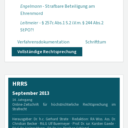
Engelmann
- Strafbare Beteiligung am
Ehrenmord
Leitmeier
- § 257c Abs.1 S.2 i.V.m. § 244 Abs.2
StPO?!
Verfahrensdokumen­tation
Schrifttum
Vollständige Rechtsprechung
HRRS
September 2013
14. Jahrgang
Online-Zeitschrift für höchstrichterliche Rechtsprechung im
Strafrecht
Herausgeber: Dr. h.c. Gerhard Strate · Redaktion: RA Wiss. Ass. Dr.
Christian Becker · RiLG Ulf Buermeyer · Prof. Dr. iur. Karsten Gaede ·