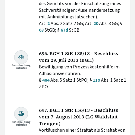
des Gerichts von der Einschätzung eines
Sachverständigen; Auseinandersetzung
mit Anknüpfungstatsachen).
Art.
2
Abs. 2 Satz 2 GG; Art.
20
Abs. 3 GG; §
63
StGB; §
67d
StGB
696. BGH 1 StR 135/13 - Beschluss
vom 29. Juli 2013 (BGH)
Entscheidung
Bewilligung von Prozesskostenhilfe im
aufrufen
Adhäsionsverfahren.
§
404
Abs. 5 Satz 1 StPO; §
119
Abs. 1 Satz 1
ZPO
697. BGH 1 StR 156/13 - Beschluss
vom 7. August 2013 (LG Waldshut-
Entscheidung
Tiengen)
aufrufen
Vortäuschen einer Straftat als Straftat von