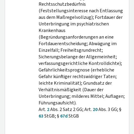
Rechtsschutzbedürfnis
(Feststellungsinteresse nach Entlassung
aus dem Maßregelvollzug); Fortdauer der
Unterbringung im psychiatrischen
Krankenhaus
(Begründungsanforderungen an eine
Fortdauerentscheidung; Abwägung im
Einzelfall; Freiheitsgrundrecht;
Sicherungsbelange der Allgemeinheit;
verfassungsgerichtliche Kontrolldichte);
Gefährlichkeitsprognose (erhebliche
Gefahr künftiger rechtswidriger Taten;
leichte Kriminalität); Grundsatz der
Verhältnismäßigkeit (Dauer der
Unterbringung; milderes Mittel; Auflagen;
Führungsaufsicht).
Art.
2
Abs. 2 Satz 2 GG; Art.
20
Abs. 3 GG; §
63
StGB; §
67d
StGB