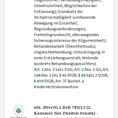
(Jugendlicher; Verfassungsmäßigkeit;
Unbefristetheit; Möglichkeiten der
Entlassung); Grundsatz der
Verhältnismäßigkeit (umfassende
Abwägung im Einzelfall;
Begründungsanforderungen;
Freiheitsgrundrecht; überwiegendes
Sicherungsinteresse der Allgemeinheit);
Behandelbarkeit (Gleichheitssatz;
Ungleichbehandlung; Unterbringung in
einer Entziehungsanstalt; fehlende
konkrete Behandlungsaussichten).
Art.
2
Abs. 2 Satz 2 GG; Art.
3
Abs. 1 GG; Art.
104
Abs. 1 GG; §
63
StGB; §
64
Satz 2 StGB;
§
67d
StGB; Art. 37 Buchst. a
Kinderrechtskonvention
691. BVerfG 2 BvR 789/13 (2.
Kammer des Zweiten Senats) -
Entscheidung