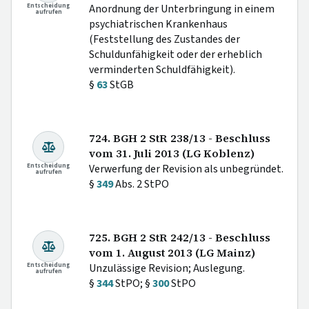
Entscheidung
Anordnung der Unterbringung in einem
aufrufen
psychiatrischen Krankenhaus
(Feststellung des Zustandes der
Schuldunfähigkeit oder der erheblich
verminderten Schuldfähigkeit).
§
63
StGB
724. BGH 2 StR 238/13 - Beschluss
vom 31. Juli 2013 (LG Koblenz)
Entscheidung
Verwerfung der Revision als unbegründet.
aufrufen
§
349
Abs. 2 StPO
725. BGH 2 StR 242/13 - Beschluss
vom 1. August 2013 (LG Mainz)
Entscheidung
Unzulässige Revision; Auslegung.
aufrufen
§
344
StPO; §
300
StPO