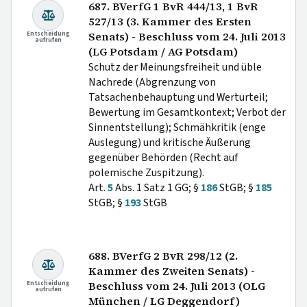
687. BVerfG 1 BvR 444/13, 1 BvR
527/13 (3. Kammer des Ersten
Entscheidung
Senats) - Beschluss vom 24. Juli 2013
aufrufen
(LG Potsdam / AG Potsdam)
Schutz der Meinungsfreiheit und üble
Nachrede (Abgrenzung von
Tatsachenbehauptung und Werturteil;
Bewertung im Gesamtkontext; Verbot der
Sinnentstellung); Schmähkritik (enge
Auslegung) und kritische Äußerung
gegenüber Behörden (Recht auf
polemische Zuspitzung).
Art.
5
Abs. 1 Satz 1 GG; §
186
StGB; §
185
StGB; §
193
StGB
688. BVerfG 2 BvR 298/12 (2.
Kammer des Zweiten Senats) -
Entscheidung
Beschluss vom 24. Juli 2013 (OLG
aufrufen
München / LG Deggendorf)