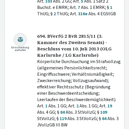
Art.
103
Abs. 2 GG; Art.
5
Abs. 1 Satz 2
Buchst. e EMRK; Art.
7
Abs. 1 EMRK; §
1
ThUG; §
2
ThUG; Art.
316e
Abs. 4 EGStGB
694. BVerfG 2 BvR 2815/11 (3.
Kammer des Zweiten Senats) -
Entscheidung
Beschluss vom 10. Juli 2013 (OLG
aufrufen
Karlsruhe / LG Karlsruhe)
Körperliche Durchsuchung im Strafvollzug
(allgemeines Persönlichkeitsrecht;
Eingriffsschwere; Verhältnismäßigkeit;
Zweckerreichung; Vollzugsaufwand);
effektiver Rechtsschutz (Begründung
einer Beschwerdeentscheidung;
Leerlaufen der Beschwerdemöglichkeit).
Art.
1
Abs. 1 GG; Art.
2
Abs. 1 GG; Art.
19
Abs. 4 GG; §
84
Abs. 3 StVollzG; §
109
StVollzG; §
119
Abs. 3 StVollzG; §
64
Abs. 3
JVollzGB III BW