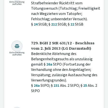
Entscheidung
Strafbefreiender Rücktritt vom
aufrufen
Tötungsversuch (Totschlag; Freiwilligkeit
nach Wegziehen vom Tatopfer;
Fehlschlag; unbeendeter Versuch).
§
24
StGB; §
212
StGB; §
22
StGB
729. BGH 2 StR 631/12 - Beschluss
vom 2. Juli 2013 (LG Darmstadt)
Entscheidung
Bedenkliche Ablehnung des
aufrufen
Befangenheitsgesuchs als unzulässig
gemäß §
26a
StPO (Fortsetzung der
Verhandlung ohne den Angeklagten;
Verspätung; zulässige Austauschung des
Verwerfungsgrundes).
§
26a
StPO; §
231
Abs. 2 StPO; §
25
Abs. 2
StPO