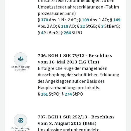
Umsatzsteuervoranmeldungen zu den
Umsatzsteuerjahreserklärungen (Tat im
prozessualen Sinn).
§
370
Abs. 1 Nr. 2 AO; §
109
Abs. 1 AO; §
149
Abs. 2 AO; §
118
AO; §
22
StGB; §
3
StBerG;
§
4
StBerG; §
264
StPO
706. BGH 1 StR 79/13 - Beschluss
vom 16. Mai 2013 (LG Ulm)
Entscheidung
Erfolgreiche Rüge der mangelnden
aufrufen
Ausschöpfung der schriftlichen Erklärung
des Angeklagten auf der Basis des
Hauptverhandlungsprotokolls.
§
261
StPO; §
274
StPO
707. BGH 1 StR 252/13 - Beschluss
vom 8. August 2013 (BGH)
Entscheidung
Unzulässige und unbegründete