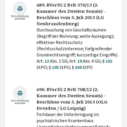
689. BVerfG 2 BvR 370/13 (2.
Kammer des Zweiten Senats) -
Entscheidung
Beschluss vom 5. Juli 2013 (LG
aufrufen
Neubrandenburg)
Durchsuchung von Geschäftsräumen
(Begriff der Wohnung; weite Auslegung);
effektiver Rechtsschutz
(Rechtsschutzinteresse; tiefgreifender
Grundrechtseingriff; kurzzeitige Eingriffe).
Art.
13
Abs. 1 GG; Art.
19
Abs. 4 GG; §
102
StPO; §
105
StPO; §
304
StPO
690. BVerfG 2 BvR 708/12 (2.
Kammer des Zweiten Senats) -
Entscheidung
Beschluss vom 5. Juli 2013 (OLG
aufrufen
Dresden / LG Leipzig)
Fortdauer der Unterbringung im
psychiatrischen Krankenhaus