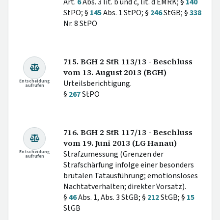
Art.
6
Abs. 3 lit. b und c, lit. d EMRK; §
140
StPO; §
145
Abs. 1 StPO; §
246
StGB; §
338
Nr. 8 StPO
715. BGH 2 StR 113/13 - Beschluss
vom 13. August 2013 (BGH)
Entscheidung
Urteilsberichtigung.
aufrufen
§
267
StPO
716. BGH 2 StR 117/13 - Beschluss
vom 19. Juni 2013 (LG Hanau)
Entscheidung
Strafzumessung (Grenzen der
aufrufen
Strafschärfung infolge einer besonders
brutalen Tatausführung; emotionsloses
Nachtatverhalten; direkter Vorsatz).
§
46
Abs. 1, Abs. 3 StGB; §
212
StGB; §
15
StGB