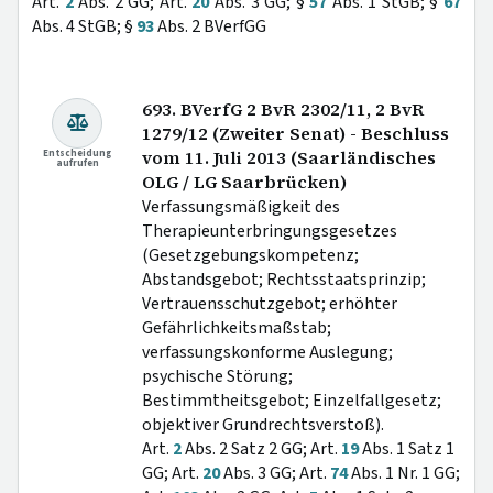
Art.
2
Abs. 2 GG; Art.
20
Abs. 3 GG; §
57
Abs. 1 StGB; §
67
Abs. 4 StGB; §
93
Abs. 2 BVerfGG
693. BVerfG 2 BvR 2302/11, 2 BvR
1279/12 (Zweiter Senat) - Beschluss
Entscheidung
vom 11. Juli 2013 (Saarländisches
aufrufen
OLG / LG Saarbrücken)
Verfassungsmäßigkeit des
Therapieunterbringungsgesetzes
(Gesetzgebungskompetenz;
Abstandsgebot; Rechtsstaatsprinzip;
Vertrauensschutzgebot; erhöhter
Gefährlichkeitsmaßstab;
verfassungskonforme Auslegung;
psychische Störung;
Bestimmtheitsgebot; Einzelfallgesetz;
objektiver Grundrechtsverstoß).
Art.
2
Abs. 2 Satz 2 GG; Art.
19
Abs. 1 Satz 1
GG; Art.
20
Abs. 3 GG; Art.
74
Abs. 1 Nr. 1 GG;