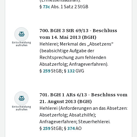
§
73c
Abs. 1 Satz 2 StGB
700. BGH 3 StR 69/13 - Beschluss
vom 14. Mai 2013 (BGH)
Entscheidung
Hehlerei; Merkmal des „Absetzens“
aufrufen
(beabsichtige Aufgabe der
Rechtsprechung zum fehlenden
Absatzerfolg; Anfrageverfahren).
§
259
StGB; §
132
GVG
701. BGH 1 ARs 6/13 - Beschluss vom
21. August 2013 (BGH)
Entscheidung
Hehlerei (Anforderungen an das Absetzen:
aufrufen
Absetzerfolg; Absatzhilfe);
Anfrageverfahren; Steuerhehlerei.
§
259
StGB; §
374
AO