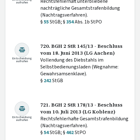
Rechtsfehlerhaft unterbliebene
aufrufen
nachträgliche Gesamtstrafenbildung
(Nachtragsverfahren).
§
55
StGB; §
354
Abs. 1b StPO
720. BGH 2 StR 145/13 - Beschluss
vom 18. Juni 2013 (LG Aachen)
Entscheidung
Vollendung des Diebstahls im
aufrufen
Selbstbedienungsladen (Wegnahme:
Gewahrsamsenklave).
§
242
StGB
721. BGH 2 StR 178/13 - Beschluss
vom 10. Juli 2013 (LG Koblenz)
Entscheidung
Rechtsfehlerhafte Gesamtstrafenbildung
aufrufen
(Nachtragsverfahren).
§
54
StGB; §
462
StPO