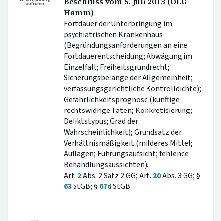
Beschluss vom 5. Juli 2013 (OLG
aufrufen
Hamm)
Fortdauer der Unterbringung im
psychiatrischen Krankenhaus
(Begründungsanforderungen an eine
Fortdauerentscheidung; Abwägung im
Einzelfall; Freiheitsgrundrecht;
Sicherungsbelange der Allgemeinheit;
verfassungsgerichtliche Kontrolldichte);
Gefährlichkeitsprognose (künftige
rechtswidrige Taten; Konkretisierung;
Deliktstypus; Grad der
Wahrscheinlichkeit); Grundsatz der
Verhältnismäßigkeit (milderes Mittel;
Auflagen; Führungsaufsicht; fehlende
Behandlungsaussichten).
Art.
2
Abs. 2 Satz 2 GG; Art.
20
Abs. 3 GG; §
63
StGB; §
67d
StGB