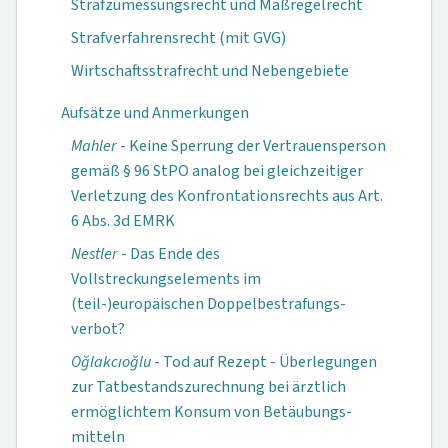
Strafzumessungsrecht und Maßregelrecht
Strafverfahrensrecht (mit GVG)
Wirtschaftsstrafrecht und Nebengebiete
Aufsätze und Anmerkungen
Mahler
- Keine Sperrung der Vertrauensperson
gemäß § 96 StPO analog bei gleichzeitiger
Verletzung des Kon­fron­tations­rechts aus Art.
6 Abs. 3d EMRK
Nestler
- Das Ende des
Vollstreckungselements im
(teil-)europäischen Doppelbestrafungs­
verbot?
Oğlakcıoğlu
- Tod auf Rezept - Überlegungen
zur Tatbestands­zurechnung bei ärztlich
ermöglichtem Konsum von Betäubungs­
mitteln