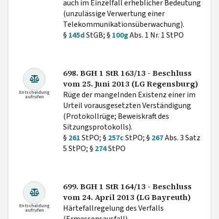
auch im Einzelfall erheblicher Bedeutung
(unzulässige Verwertung einer
Telekommunikationsüberwachung).
§
145d
StGB; §
100g
Abs. 1 Nr. 1 StPO
698. BGH 1 StR 163/13 - Beschluss
vom 25. Juni 2013 (LG Regensburg)
Entscheidung
Rüge der mangelnden Existenz einer im
aufrufen
Urteil vorausgesetzten Verständigung
(Protokollrüge; Beweiskraft des
Sitzungsprotokolls).
§
261
StPO; §
257c
StPO; §
267
Abs. 3 Satz
5 StPO; §
274
StPO
699. BGH 1 StR 164/13 - Beschluss
vom 24. April 2013 (LG Bayreuth)
Entscheidung
Härtefallregelung des Verfalls
aufrufen
(Ermessensausfall).