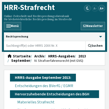
HRR
-Strafrecht
A-
A+
Online-Zeitschrift und Rechtsprechungsdatenbank
für höchstrichterliche Rechtsprechung im Strafrecht
Menü
Newsletter
HRRS durchsuchen
Suchen
Startseite
Archiv
HRRS-Ausgaben
2013
September
IV. Strafverfahrensrecht (mit GVG)
HRRS-Ausgabe September 2013:
Entscheidungen des BVerfG / EGMR
Hervorzuhebende Entscheidungen des BGH
Materielles Strafrecht