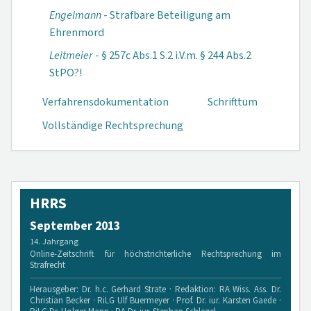
Engelmann
- Strafbare Beteiligung am
Ehrenmord
Leitmeier
- § 257c Abs.1 S.2 i.V.m. § 244 Abs.2
StPO?!
Verfahrensdokumen­tation
Schrifttum
Vollständige Rechtsprechung
HRRS
September 2013
14. Jahrgang
Online-Zeitschrift für höchstrichterliche Rechtsprechung im
Strafrecht
Herausgeber: Dr. h.c. Gerhard Strate · Redaktion: RA Wiss. Ass. Dr.
Christian Becker · RiLG Ulf Buermeyer · Prof. Dr. iur. Karsten Gaede ·