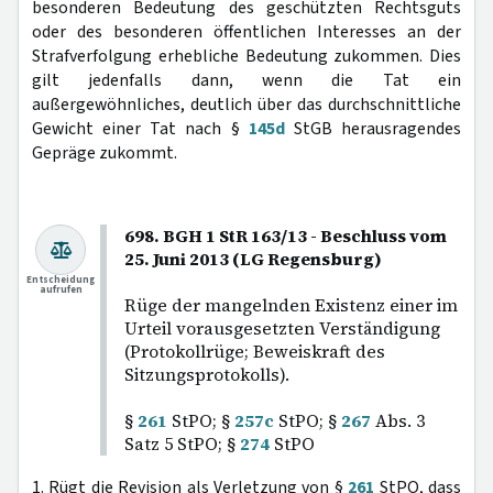
besonderen Bedeutung des geschützten Rechtsguts
oder des besonderen öffentlichen Interesses an der
Strafverfolgung erhebliche Bedeutung zukommen. Dies
gilt jedenfalls dann, wenn die Tat ein
außergewöhnliches, deutlich über das durchschnittliche
Gewicht einer Tat nach §
145d
StGB herausragendes
Gepräge zukommt.
698. BGH 1 StR 163/13 - Beschluss vom
25. Juni 2013 (LG Regensburg)
Entscheidung
aufrufen
Rüge der mangelnden Existenz einer im
Urteil vorausgesetzten Verständigung
(Protokollrüge; Beweiskraft des
Sitzungsprotokolls).
§
261
StPO; §
257c
StPO; §
267
Abs. 3
Satz 5 StPO; §
274
StPO
1. Rügt die Revision als Verletzung von §
261
StPO, dass