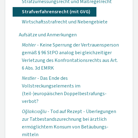
Strafzumessungsrecht und Maßregelrecht
Strafverfahrensrecht (mit GVG)
Wirtschaftsstrafrecht und Nebengebiete
Aufsätze und Anmerkungen
Mahler
- Keine Sperrung der Vertrauensperson
gemäß § 96 StPO analog bei gleichzeitiger
Verletzung des Kon­fron­tations­rechts aus Art.
6 Abs. 3d EMRK
Nestler
- Das Ende des
Vollstreckungselements im
(teil-)europäischen Doppelbestrafungs­
verbot?
Oğlakcıoğlu
- Tod auf Rezept - Überlegungen
zur Tatbestands­zurechnung bei ärztlich
ermöglichtem Konsum von Betäubungs­
mitteln