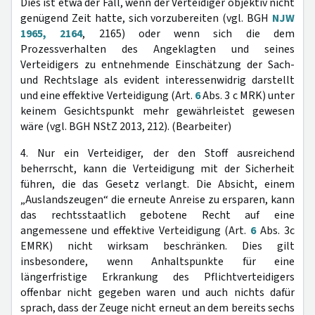
Dies ist etwa der Fall, wenn der Verteidiger objektiv nicht
genügend Zeit hatte, sich vorzubereiten (vgl. BGH
NJW
1965, 2164
, 2165) oder wenn sich die dem
Prozessverhalten des Angeklagten und seines
Verteidigers zu entnehmende Einschätzung der Sach-
und Rechtslage als evident interessenwidrig darstellt
und eine effektive Verteidigung (Art.
6
Abs. 3 c MRK) unter
keinem Gesichtspunkt mehr gewährleistet gewesen
wäre (vgl. BGH NStZ 2013, 212). (Bearbeiter)
4. Nur ein Verteidiger, der den Stoff ausreichend
beherrscht, kann die Verteidigung mit der Sicherheit
führen, die das Gesetz verlangt. Die Absicht, einem
„Auslandszeugen“ die erneute Anreise zu ersparen, kann
das rechtsstaatlich gebotene Recht auf eine
angemessene und effektive Verteidigung (Art.
6
Abs. 3c
EMRK) nicht wirksam beschränken. Dies gilt
insbesondere, wenn Anhaltspunkte für eine
längerfristige Erkrankung des Pflichtverteidigers
offenbar nicht gegeben waren und auch nichts dafür
sprach, dass der Zeuge nicht erneut an dem bereits sechs