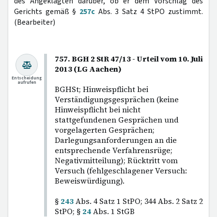
des Angeklagten darüber, ob er dem Vorschlag des
Gerichts gemäß §
257c
Abs. 3 Satz 4 StPO zustimmt.
(Bearbeiter)
757. BGH 2 StR 47/13 - Urteil vom 10. Juli
2013 (LG Aachen)
Entscheidung
aufrufen
BGHSt; Hinweispflicht bei
Verständigungsgesprächen (keine
Hinweispflicht bei nicht
stattgefundenen Gesprächen und
vorgelagerten Gesprächen;
Darlegungsanforderungen an die
entsprechende Verfahrensrüge;
Negativmitteilung); Rücktritt vom
Versuch (fehlgeschlagener Versuch:
Beweiswürdigung).
§
243
Abs. 4 Satz 1 StPO; 344 Abs. 2 Satz 2
StPO; §
24
Abs. 1 StGB