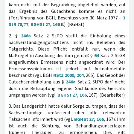
kann nicht mit der Begründung abgelehnt werden, auf
das Ergebnis des Gutachtens komme es nicht an
(Fortführung von BGH, Beschluss vom 30. März 1977 –
3
StR 78/77
,
BGHSt 27, 166
ff.). (BGHSt)
2. §
246a
Satz 2 StPO stellt die Einholung eines
Sachverständigengutachtens nicht ins Belieben des
Tatgerichts. Diese Pflicht entfällt nur, wenn die
Maßregel in Ausübung des ihm gemäß §
64
Satz 2 StGB
eingeräumten Ermessens nicht angeordnet wird. Der
Ermessensspielraum ist jedoch auf Ausnahmefälle
beschränkt (vgl. BGH
NStZ 2009, 204
, 205). Das Gebot der
Gutachteneinholung aus §
246a
Satz 2 StPO darf nicht
durch die Behauptung eigener Sachkunde des Gerichts
umgangen werden (vgl.
BGHSt 27, 166
, 167). (Bearbeiter)
3. Das Landgericht hatte dafür Sorge zu tragen, dass der
Sachverständige umfassend über alle relevanten
Tatsachen informiert wird (vgl.
BGHSt 27, 166
, 167). Ihm
ist auch die Sichtung von Behandlungsunterlagen
früherer Therapien zu ermöglichen. Dies gilt