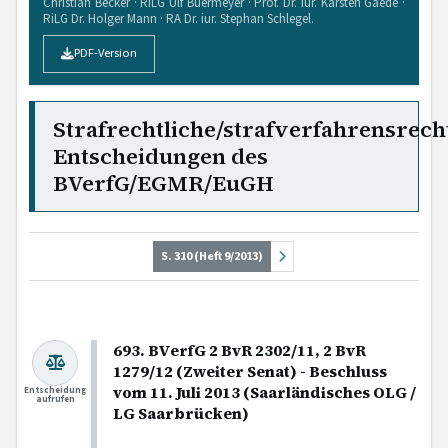
Christian Becker · RiLG Ulf Buermeyer · Prof. Dr. iur. Karsten Gaede ·
RiLG Dr. Holger Mann · RA Dr. iur. Stephan Schlegel.
PDF-Version
Strafrechtliche/strafverfahrensrech
Entscheidungen des
BVerfG/EGMR/EuGH
S. 310 (Heft 9/2013)
693. BVerfG 2 BvR 2302/11, 2 BvR
1279/12 (Zweiter Senat) - Beschluss
vom 11. Juli 2013 (Saarländisches OLG /
Entscheidung
aufrufen
LG Saarbrücken)