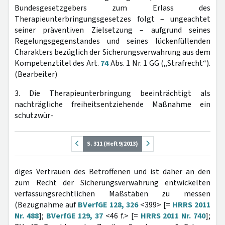
Bundesgesetzgebers zum Erlass des
Therapieunterbringungsgesetzes folgt – ungeachtet
seiner präventiven Zielsetzung – aufgrund seines
Regelungsgegenstandes und seines lückenfüllenden
Charakters bezüglich der Sicherungsverwahrung aus dem
Kompetenztitel des Art.
74
Abs. 1 Nr. 1 GG („Strafrecht“).
(Bearbeiter)
3. Die Therapieunterbringung beeinträchtigt als
nachträgliche freiheitsentziehende Maßnahme ein
schutzwür-
S. 311 (Heft 9/2013)
diges Vertrauen des Betroffenen und ist daher an den
zum Recht der Sicherungsverwahrung entwickelten
verfassungsrechtlichen Maßstäben zu messen
(Bezugnahme auf
BVerfGE 128, 326
<399> [=
HRRS 2011
Nr. 488
];
BVerfGE 129, 37
<46 f.> [=
HRRS 2011 Nr. 740
];