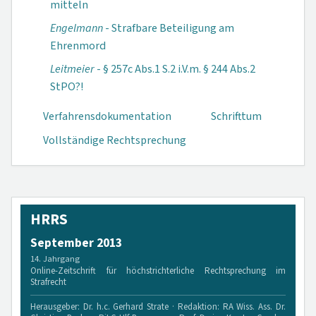
mitteln
Engelmann
- Strafbare Beteiligung am
Ehrenmord
Leitmeier
- § 257c Abs.1 S.2 i.V.m. § 244 Abs.2
StPO?!
Verfahrensdokumen­tation
Schrifttum
Vollständige Rechtsprechung
HRRS
September 2013
14. Jahrgang
Online-Zeitschrift für höchstrichterliche Rechtsprechung im
Strafrecht
Herausgeber: Dr. h.c. Gerhard Strate · Redaktion: RA Wiss. Ass. Dr.