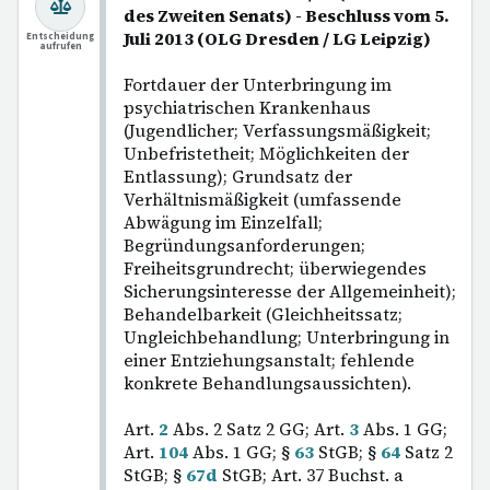
des Zweiten Senats) - Beschluss vom 5.
Juli 2013 (OLG Dresden / LG Leipzig)
Entscheidung
aufrufen
Fortdauer der Unterbringung im
psychiatrischen Krankenhaus
(Jugendlicher; Verfassungsmäßigkeit;
Unbefristetheit; Möglichkeiten der
Entlassung); Grundsatz der
Verhältnismäßigkeit (umfassende
Abwägung im Einzelfall;
Begründungsanforderungen;
Freiheitsgrundrecht; überwiegendes
Sicherungsinteresse der Allgemeinheit);
Behandelbarkeit (Gleichheitssatz;
Ungleichbehandlung; Unterbringung in
einer Entziehungsanstalt; fehlende
konkrete Behandlungsaussichten).
Art.
2
Abs. 2 Satz 2 GG; Art.
3
Abs. 1 GG;
Art.
104
Abs. 1 GG; §
63
StGB; §
64
Satz 2
StGB; §
67d
StGB; Art. 37 Buchst. a