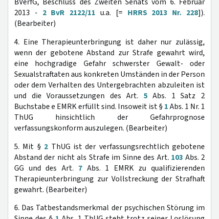
BVerfG, Beschluss des Zweiten Senats vom 6. Februar
2013 -
2 BvR 2122/11
u.a. [=
HRRS 2013 Nr. 228
]).
(Bearbeiter)
4. Eine Therapieunterbringung ist daher nur zulässig,
wenn der gebotene Abstand zur Strafe gewahrt wird,
eine hochgradige Gefahr schwerster Gewalt- oder
Sexualstraftaten aus konkreten Umständen in der Person
oder dem Verhalten des Untergebrachten abzuleiten ist
und die Voraussetzungen des Art.
5
Abs. 1 Satz 2
Buchstabe e EMRK erfüllt sind. Insoweit ist §
1
Abs. 1 Nr. 1
ThUG hinsichtlich der Gefahrprognose
verfassungskonform auszulegen. (Bearbeiter)
5. Mit §
2
ThUG ist der verfassungsrechtlich gebotene
Abstand der nicht als Strafe im Sinne des Art.
103
Abs. 2
GG und des Art.
7
Abs. 1 EMRK zu qualifizierenden
Therapieunterbringung zur Vollstreckung der Strafhaft
gewahrt. (Bearbeiter)
6. Das Tatbestandsmerkmal der psychischen Störung im
Sinne des §
1
Abs. 1 ThUG steht trotz seiner Loslösung