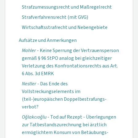
Strafzumessungsrecht und Maßregelrecht
Strafverfahrensrecht (mit GVG)
Wirtschaftsstrafrecht und Nebengebiete
Aufsätze und Anmerkungen
Mahler
- Keine Sperrung der Vertrauensperson
gemäß § 96 StPO analog bei gleichzeitiger
Verletzung des Kon­fron­tations­rechts aus Art.
6 Abs. 3d EMRK
Nestler
- Das Ende des
Vollstreckungselements im
(teil-)europäischen Doppelbestrafungs­
verbot?
Oğlakcıoğlu
- Tod auf Rezept - Überlegungen
zur Tatbestands­zurechnung bei ärztlich
ermöglichtem Konsum von Betäubungs­