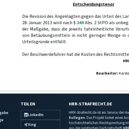
Entscheidungstenor
Die Revision des Angeklagten gegen das Urteil des La
28. Januar 2013 wird nach §
349
Abs. 2 StPO als unbeg
der Maßgabe, dass die jeweils tateinheitliche Verur
von Betäubungsmitteln in nicht geringer Menge in d
Urteilsgründe entfällt.
Der Beschwerdeführer hat die Kosten des Rechtsmittel
HR
Bearbeiter:
Karst
TEILEN
HRR-STRAFRECHT.DE
sgabe
HRR-Strafrecht.de ist ein Service der
LinkedIn
Kollegen
. Das Projekt bietet einen k
ge
höchstrichterlichen Rechtsprechung im 
Xing
aus der juristischen Fachzeitschrift
HR