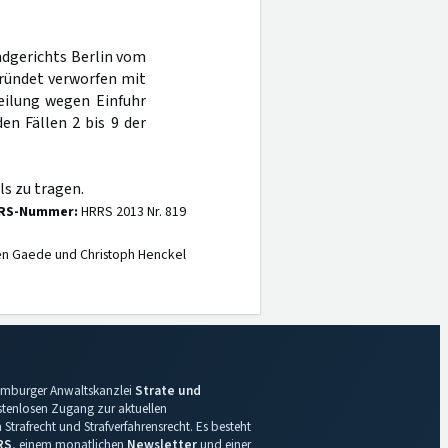
ndgerichts Berlin vom
ründet verworfen mit
teilung wegen Einfuhr
en Fällen 2 bis 9 der
s zu tragen.
RS-Nummer:
HRRS 2013 Nr. 819
en Gaede und Christoph Henckel
 Hamburger Anwaltskanzlei
Strate und
ostenlosen Zugang zur aktuellen
Strafrecht und Strafverfahrensrecht. Es besteht
RS
, einem monatlichen
Newsletter
und einer