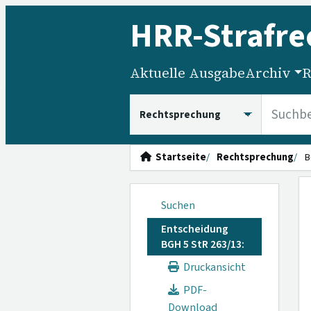
HRR
-Strafre
Aktuelle Ausgabe
Archiv
R
HRRS durchsuchen
Startseite
Rechtsprechung
B
Suchen
Entscheidung
BGH 5 StR 263/13:
Druckansicht
PDF-
Download