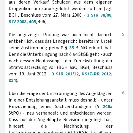
aus deren Verkauf Schulden aus dem eigenen
Drogenkonsum zurückgeführt werden sollten (vgl.
BGH, Beschluss vom 27. März 2008 -
3 StR 38/08
,
StV 2008, 405
, 406).
5
Die angezeigte Prüfung war auch nicht dadurch
entbehrlich, dass das Landgericht bereits im Urteil
seine Zustimmung gemäß §
35
BtMG erklärt hat.
Denn die Unterbringung nach §
64
StGB geht - auch
nach dessen Neufassung - der Zurückstellung der
Strafvollstreckung vor (BGH aaO; BGH, Beschluss
vom 19. Juni 2012 -
3 StR 201/12
,
NStZ-RR 2012,
314
).
6
Über die Frage der Unterbringung des Angeklagten
in einer Entziehungsanstalt muss deshalb - unter
Hinzuziehung eines Sachverständigen (§
246a
StPO) - neu verhandelt und entschieden werden.
Dass nur der Angeklagte Revision eingelegt hat,
hindert die Nachholung der
Unterbringungsanordnung nicht (BGH, Urteil vom