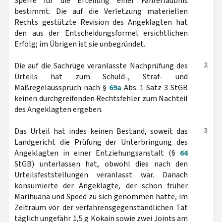
Sperre für die Erteilung einer Fahrerlaubnis
bestimmt. Die auf die Verletzung materiellen
Rechts gestützte Revision des Angeklagten hat
den aus der Entscheidungsformel ersichtlichen
Erfolg; im Übrigen ist sie unbegründet.
2
Die auf die Sachrüge veranlasste Nachprüfung des
Urteils hat zum Schuld-, Straf- und
Maßregelausspruch nach §
69a
Abs. 1 Satz 3 StGB
keinen durchgreifenden Rechtsfehler zum Nachteil
des Angeklagten ergeben.
3
Das Urteil hat indes keinen Bestand, soweit das
Landgericht die Prüfung der Unterbringung des
Angeklagten in einer Entziehungsanstalt (§
64
StGB) unterlassen hat, obwohl dies nach den
Urteilsfeststellungen veranlasst war. Danach
konsumierte der Angeklagte, der schon früher
Marihuana und Speed zu sich genommen hatte, im
Zeitraum vor der verfahrensgegenständlichen Tat
täglich ungefähr 1,5 g Kokain sowie zwei Joints am