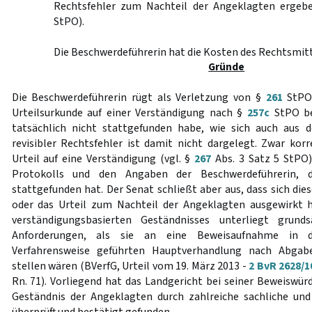
Rechtsfehler zum Nachteil der Angeklagten erge
StPO).
Die Beschwerdeführerin hat die Kosten des Rechtsmitt
Gründe
Die Beschwerdeführerin rügt als Verletzung von §
261
StPO,
Urteilsurkunde auf einer Verständigung nach §
257c
StPO be
tatsächlich nicht stattgefunden habe, wie sich auch aus 
revisibler Rechtsfehler ist damit nicht dargelegt. Zwar kor
Urteil auf eine Verständigung (vgl. §
267
Abs. 3 Satz 5 StPO)
Protokolls und den Angaben der Beschwerdeführerin, d
stattgefunden hat. Der Senat schließt aber aus, dass sich dies
oder das Urteil zum Nachteil der Angeklagten ausgewirkt h
verständigungsbasierten Geständnisses unterliegt grunds
Anforderungen, als sie an eine Beweisaufnahme in 
Verfahrensweise geführten Hauptverhandlung nach Abgab
stellen wären (BVerfG, Urteil vom 19. März 2013 -
2 BvR 2628/1
Rn. 71). Vorliegend hat das Landgericht bei seiner Beweiswür
Geständnis der Angeklagten durch zahlreiche sachliche und