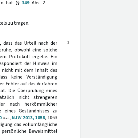
ben hat (§
349
Abs. 2
els zu tragen.
1
 dass das Urteil nach der
ruhe, obwohl eine solche
dem Protokoll ergebe. Ein
respondiert der Hinweis im
 nicht mit dem Inhalt des
ass keine Verständigung
er Fehler auf das Verfahren
at. Die Überprüfung eines
ätzlich nicht strengeren
der nach herkömmlicher
e eines Geständnisses zu
0
u.a.,
NJW 2013, 1058
, 1063
digung das vollumfängliche
 persönliche Beweismittel