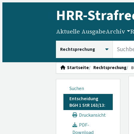
HRR
-Strafre
Aktuelle Ausgabe
Archiv
R
HRRS durchsuchen
Startseite
Rechtsprechung
B
Suchen
Entscheidung
BGH 1 StR 163/13:
Druckansicht
PDF-
Download