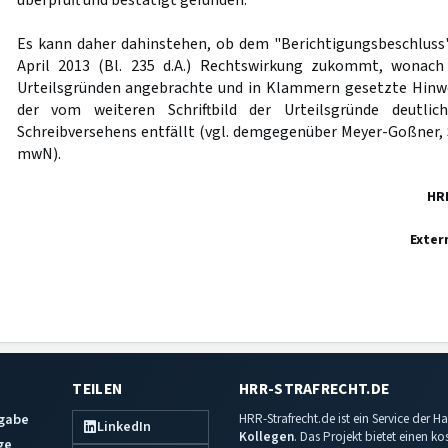
überprüft und bestätigt gefunden.
Es kann daher dahinstehen, ob dem "Berichtigungsbeschluss
April 2013 (Bl. 235 d.A.) Rechtswirkung zukommt, wonach
Urteilsgründen angebrachte und in Klammern gesetzte Hinwe
der vom weiteren Schriftbild der Urteilsgründe deutli
Schreibversehens entfällt (vgl. demgegenüber Meyer-Goßner, St
mwN).
HR
Exter
TEILEN
HRR-STRAFRECHT.DE
sgabe
HRR-Strafrecht.de ist ein Service der
LinkedIn
Kollegen
. Das Projekt bietet einen k
ge