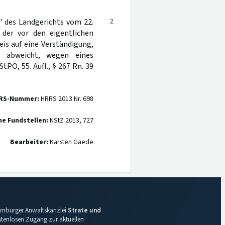
2
" des Landgerichts vom 22.
 der vor den eigentlichen
is auf eine Verständigung,
ch abweicht, wegen eines
PO, 55. Aufl., § 267 Rn. 39
RS-Nummer:
HRRS 2013 Nr. 698
ne Fundstellen:
NStZ 2013, 727
Bearbeiter:
Karsten Gaede
 Hamburger Anwaltskanzlei
Strate und
ostenlosen Zugang zur aktuellen