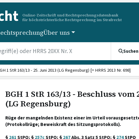
cht
Online-Zeitschrift und Rechtsprechungsdatenbank
für höchstrichterliche Rechtsprechung im Strafrecht
echtsprechung
Über uns
Suchen
GH 1 StR 163/13 - 25. Juni 2013 (LG Regensburg) [= HRRS 2013 Nr. 698]
BGH 1 StR 163/13 - Beschluss vom 2
(LG Regensburg)
Rüge der mangelnden Existenz einer im Urteil vorausgesetz
(Protokollrüge; Beweiskraft des Sitzungsprotokolls).
§
261
StPO; §
257c
StPO; §
267
Abs. 3 Satz 5 StPO; §
274
StPO