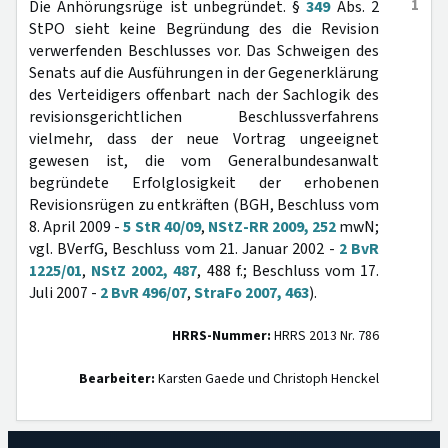
1
Die Anhörungsrüge ist unbegründet. §
349
Abs. 2
StPO sieht keine Begründung des die Revision
verwerfenden Beschlusses vor. Das Schweigen des
Senats auf die Ausführungen in der Gegenerklärung
des Verteidigers offenbart nach der Sachlogik des
revisionsgerichtlichen Beschlussverfahrens
vielmehr, dass der neue Vortrag ungeeignet
gewesen ist, die vom Generalbundesanwalt
begründete Erfolglosigkeit der erhobenen
Revisionsrügen zu entkräften (BGH, Beschluss vom
8. April 2009 -
5 StR 40/09
,
NStZ-RR 2009, 252
mwN;
vgl. BVerfG, Beschluss vom 21. Januar 2002 -
2 BvR
1225/01
,
NStZ 2002, 487
, 488 f.; Beschluss vom 17.
Juli 2007 -
2 BvR 496/07
,
StraFo 2007, 463
).
HRRS-Nummer:
HRRS 2013 Nr. 786
Bearbeiter:
Karsten Gaede und Christoph Henckel