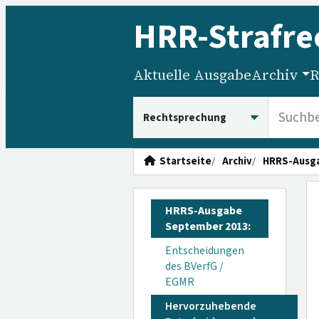
HRR
-Strafre
Aktuelle Ausgabe
Archiv
R
HRRS durchsuchen
Startseite
Archiv
HRRS-Ausg
HRRS-Ausgabe
September 2013:
Entscheidungen
des BVerfG /
EGMR
Hervorzuhebende