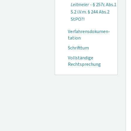
Leitmeier
- § 257c Abs.1
S.2 i.V.m. § 244 Abs.2
StPO?!
Verfahrensdokumen­
tation
Schrifttum
Vollständige
Rechtsprechung