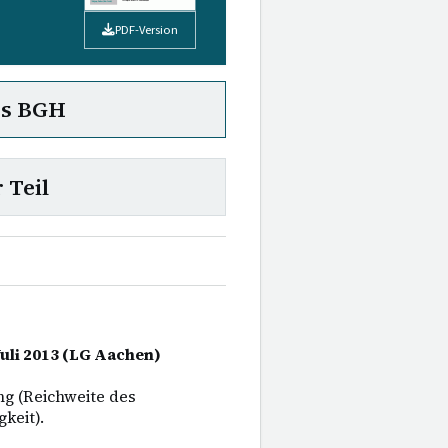
PDF-Version
es BGH
 Teil
Juli 2013 (LG Aachen)
ng (Reichweite des
keit).