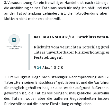
3. Voraussetzung für ein freiwilliges Handeln ist nach ständig
die Ausführung seines Tatplans noch für möglich hält und ni
an der Tatvollendung gehindert ist, die Tatvollendung aber
Motiven nicht mehr erreichen will.
831. BGH 5 StR 316/13 - Beschluss vom 8
Rücktritt vom versuchten Totschlag (Freiw
Entscheidung
aufrufen
Täters unvertretbarer Risikoerhöhung; e
Feststellungen).
§
24
Abs. 1 StGB
1. Freiwilligkeit liegt nach ständiger Rechtsprechung des B
Täter „Herr seiner Entschlüsse“ geblieben ist und die Ausführ
für möglich gehalten hat, er also weder aufgrund äußerer 
geworden ist, die Tat zu vollbringen; maßgebliche Beurteilu
des Täters, wobei aber die äußeren Gegebenheiten insowe
Rückschlüsse auf die innere Einstellung ermöglichen.