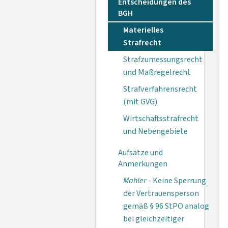
Entscheidungen des
BGH
Materielles
Strafrecht
Strafzumessungsrecht
und Maßregelrecht
Strafverfahrensrecht
(mit GVG)
Wirtschaftsstrafrecht
und Nebengebiete
Aufsätze und
Anmerkungen
Mahler
- Keine Sperrung
der Vertrauensperson
gemäß § 96 StPO analog
bei gleichzeitiger