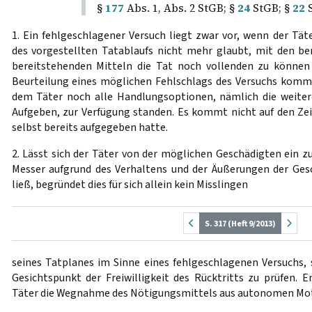
§
177
Abs. 1, Abs. 2 StGB; §
24
StGB; §
22
S
1. Ein fehlgeschlagener Versuch liegt zwar vor, wenn der Tä
des vorgestellten Tatablaufs nicht mehr glaubt, mit den be
bereitstehenden Mitteln die Tat noch vollenden zu können 
Beurteilung eines möglichen Fehlschlags des Versuchs komm
dem Täter noch alle Handlungsoptionen, nämlich die weiter
Aufgeben, zur Verfügung standen. Es kommt nicht auf den Zeit
selbst bereits aufgegeben hatte.
2. Lässt sich der Täter von der möglichen Geschädigten ein 
Messer aufgrund des Verhaltens und der Äußerungen der Ge
ließ, begründet dies für sich allein kein Misslingen
S. 317 (Heft 9/2013)
seines Tatplanes im Sinne eines fehlgeschlagenen Versuchs, 
Gesichtspunkt der Freiwilligkeit des Rücktritts zu prüfen. E
Täter die Wegnahme des Nötigungsmittels aus autonomen Mot