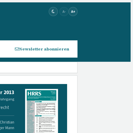
A-
A+
Newsletter abonnieren
r 2013
 Jahrgang
recht
Christian
lger Mann