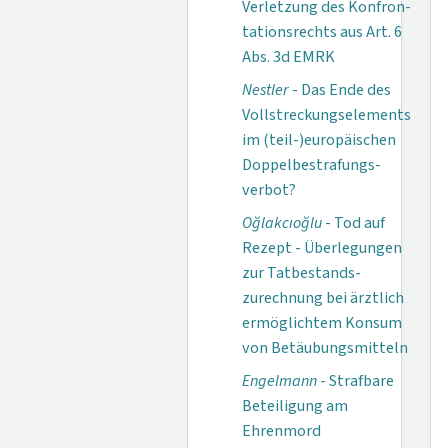
Verletzung des Kon­fron­
tations­rechts aus Art. 6
Abs. 3d EMRK
Nestler
- Das Ende des
Vollstreckungselements
im (teil-)europäischen
Doppelbestrafungs­
verbot?
Oğlakcıoğlu
- Tod auf
Rezept - Überlegungen
zur Tatbestands­
zurechnung bei ärztlich
ermöglichtem Konsum
von Betäubungs­mitteln
Engelmann
- Strafbare
Beteiligung am
Ehrenmord