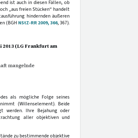
end ist auch in diesen Fällen, ob
noch „aus freien Stücken“ handelt
atausführung hindernden äußeren
ren (BGH
NStZ-RR 2009, 366
, 367).
uli 2013 (LG Frankfurt am
rhaft mangelnde
odes als mögliche Folge seines
 nimmt (Willenselement). Beide
gt werden. Ihre Bejahung oder
rachtung aller objektiven und
mstände zu bestimmende objektive