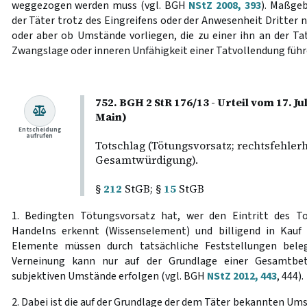
weggezogen werden muss (vgl. BGH
NStZ 2008, 393
). Maßgeb
der Täter trotz des Eingreifens oder der Anwesenheit Dritter 
oder aber ob Umstände vorliegen, die zu einer ihn an der T
Zwangslage oder inneren Unfähigkeit einer Tatvollendung füh
752. BGH 2 StR 176/13 - Urteil vom 17. J
Main)
Entscheidung
aufrufen
Totschlag (Tötungsvorsatz; rechtsfehle
Gesamtwürdigung).
§
212
StGB; §
15
StGB
1. Bedingten Tötungsvorsatz hat, wer den Eintritt des T
Handelns erkennt (Wissenselement) und billigend in Kauf
Elemente müssen durch tatsächliche Feststellungen bele
Verneinung kann nur auf der Grundlage einer Gesamtbet
subjektiven Umstände erfolgen (vgl. BGH
NStZ 2012, 443
, 444).
2. Dabei ist die auf der Grundlage der dem Täter bekannten U