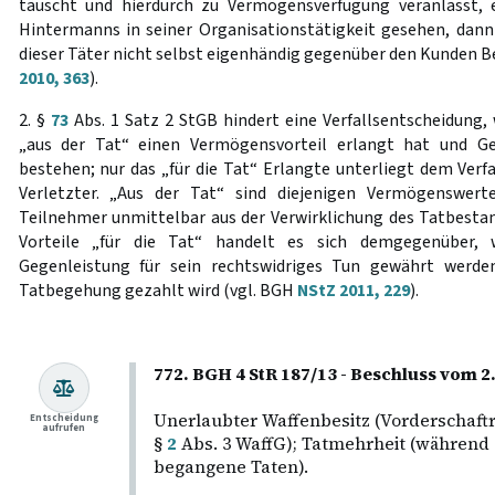
täuscht und hierdurch zu Vermögensverfügung veranlasst, e
Hintermanns in seiner Organisationstätigkeit gesehen, dann gi
dieser Täter nicht selbst eigenhändig gegenüber den Kunden B
2010, 363
).
2. §
73
Abs. 1 Satz 2 StGB hindert eine Verfallsentscheidung,
„aus der Tat“ einen Vermögensvorteil erlangt hat und Ge
bestehen; nur das „für die Tat“ Erlangte unterliegt dem Verf
Verletzter. „Aus der Tat“ sind diejenigen Vermögenswert
Teilnehmer unmittelbar aus der Verwirklichung des Tatbestan
Vorteile „für die Tat“ handelt es sich demgegenüber,
Gegenleistung für sein rechtswidriges Tun gewährt werde
Tatbegehung gezahlt wird (vgl. BGH
NStZ 2011, 229
).
772. BGH 4 StR 187/13 - Beschluss vom 2. 
Unerlaubter Waffenbesitz (Vorderschaftrep
Entscheidung
aufrufen
§
2
Abs. 3 WaffG); Tatmehrheit (während 
begangene Taten).