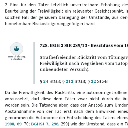
2. Eine für den Täter letztlich unvertretbare Erhöhung des
Beurteilung der Freiwilligkeit ein relevanter Gesichtspunkt. 
solchen Fall der genauem Darlegung der Umstände, aus dene
hinnehmbare Risikosteigerung gefolgert wird.
728. BGH 2 StR 289/13 - Beschluss vom 1
Strafbefreiender Rücktritt vom Tötungsv
Entscheidung
aufrufen
Freiwilligkeit nach Wegziehen vom Tatopf
unbeendeter Versuch).
§
24
StGB; §
212
StGB; §
22
StGB
Da die Freiwilligkeit des Rücktritts eine autonom getroffen
voraussetzt, darf diese dem Täter zwar nicht durch die 
worden sein. Die Tatsache aber, dass der Anstoß zum Umd
Abstandnahme von der Tat erst nach dem Einwirken eines Dr
genommen die Autonomie der Entscheidung des Täters ebens
1988, 69
, 70;
BGHSt 7, 296
, 299) wie der Umstand, dass ein 