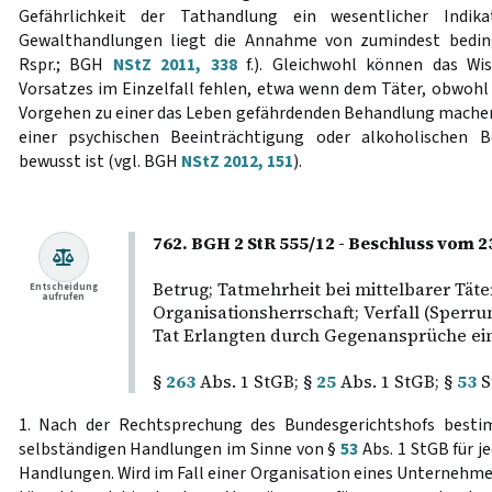
Gefährlichkeit der Tathandlung ein wesentlicher Indika
Gewalthandlungen liegt die Annahme von zumindest bedin
Rspr.; BGH
NStZ 2011, 338
f.). Gleichwohl können das Wi
Vorsatzes im Einzelfall fehlen, etwa wenn dem Täter, obwohl 
Vorgehen zu einer das Leben gefährdenden Behandlung machen,
einer psychischen Beeinträchtigung oder alkoholischen B
bewusst ist (vgl. BGH
NStZ 2012, 151
).
762. BGH 2 StR 555/12 - Beschluss vom 2
Betrug; Tatmehrheit bei mittelbarer Täter
Entscheidung
aufrufen
Organisationsherrschaft; Verfall (Sperru
Tat Erlangten durch Gegenansprüche ein
§
263
Abs. 1 StGB; §
25
Abs. 1 StGB; §
53
S
1. Nach der Rechtsprechung des Bundesgerichtshofs bestim
selbständigen Handlungen im Sinne von §
53
Abs. 1 StGB für j
Handlungen. Wird im Fall einer Organisation eines Unternehme