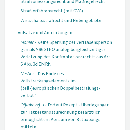
Strafzumessungsrecht und Maßregelrecht
Strafverfahrensrecht (mit GVG)
Wirtschaftsstrafrecht und Nebengebiete
Aufsätze und Anmerkungen
Mahler
- Keine Sperrung der Vertrauensperson
gemäß § 96 StPO analog bei gleichzeitiger
Verletzung des Kon­fron­tations­rechts aus Art.
6 Abs. 3d EMRK
Nestler
- Das Ende des
Vollstreckungselements im
(teil-)europäischen Doppelbestrafungs­
verbot?
Oğlakcıoğlu
- Tod auf Rezept - Überlegungen
zur Tatbestands­zurechnung bei ärztlich
ermöglichtem Konsum von Betäubungs­
mitteln