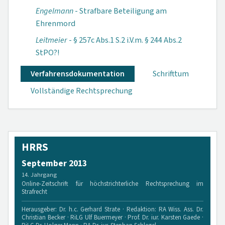
Engelmann
- Strafbare Beteiligung am
Ehrenmord
Leitmeier
- § 257c Abs.1 S.2 i.V.m. § 244 Abs.2
StPO?!
Verfahrensdokumen­tation
Schrifttum
Vollständige Rechtsprechung
HRRS
September 2013
14. Jahrgang
Online-Zeitschrift für höchstrichterliche Rechtsprechung im
Strafrecht
Herausgeber: Dr. h.c. Gerhard Strate · Redaktion: RA Wiss. Ass. Dr.
Christian Becker · RiLG Ulf Buermeyer · Prof. Dr. iur. Karsten Gaede ·