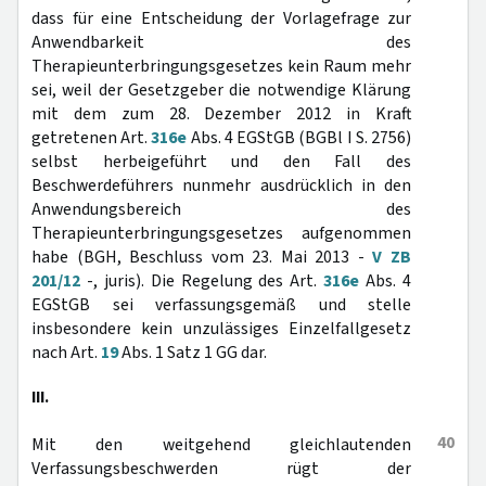
dass für eine Entscheidung der Vorlagefrage zur
Anwendbarkeit des
Therapieunterbringungsgesetzes kein Raum mehr
sei, weil der Gesetzgeber die notwendige Klärung
mit dem zum 28. Dezember 2012 in Kraft
getretenen Art.
316e
Abs. 4 EGStGB (BGBl I S. 2756)
selbst herbeigeführt und den Fall des
Beschwerdeführers nunmehr ausdrücklich in den
Anwendungsbereich des
Therapieunterbringungsgesetzes aufgenommen
habe (BGH, Beschluss vom 23. Mai 2013 -
V ZB
201/12
-, juris). Die Regelung des Art.
316e
Abs. 4
EGStGB sei verfassungsgemäß und stelle
insbesondere kein unzulässiges Einzelfallgesetz
nach Art.
19
Abs. 1 Satz 1 GG dar.
III.
40
Mit den weitgehend gleichlautenden
Verfassungsbeschwerden rügt der