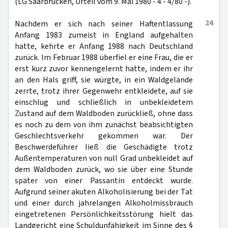
(LG Saarbrücken, Urteil vom 9. Mai 1980 - 4 - 4/80 -).
24
Nachdem er sich nach seiner Haftentlassung
Anfang 1983 zumeist in England aufgehalten
hatte, kehrte er Anfang 1988 nach Deutschland
zurück. Im Februar 1988 überfiel er eine Frau, die er
erst kurz zuvor kennengelernt hatte, indem er ihr
an den Hals griff, sie würgte, in ein Waldgelände
zerrte, trotz ihrer Gegenwehr entkleidete, auf sie
einschlug und schließlich in unbekleidetem
Zustand auf dem Waldboden zurückließ, ohne dass
es noch zu dem von ihm zunächst beabsichtigten
Geschlechtsverkehr gekommen war. Der
Beschwerdeführer ließ die Geschädigte trotz
Außentemperaturen von null Grad unbekleidet auf
dem Waldboden zurück, wo sie über eine Stunde
später von einer Passantin entdeckt wurde.
Aufgrund seiner akuten Alkoholisierung bei der Tat
und einer durch jahrelangen Alkoholmissbrauch
eingetretenen Persönlichkeitsstörung hielt das
Landgericht eine Schuldunfähigkeit im Sinne des §