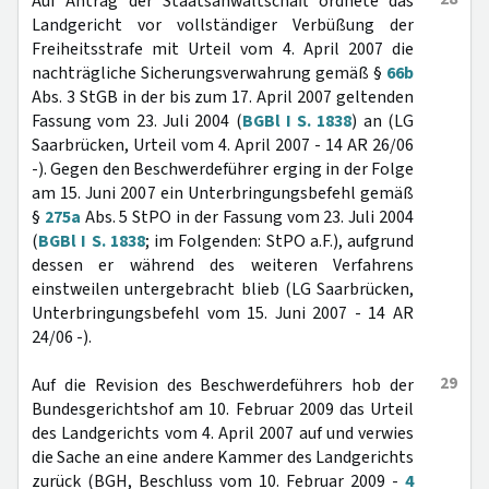
Auf Antrag der Staatsanwaltschaft ordnete das
Landgericht vor vollständiger Verbüßung der
Freiheitsstrafe mit Urteil vom 4. April 2007 die
nachträgliche Sicherungsverwahrung gemäß §
66b
Abs. 3 StGB in der bis zum 17. April 2007 geltenden
Fassung vom 23. Juli 2004 (
BGBl I S. 1838
) an (LG
Saarbrücken, Urteil vom 4. April 2007 - 14 AR 26/06
-). Gegen den Beschwerdeführer erging in der Folge
am 15. Juni 2007 ein Unterbringungsbefehl gemäß
§
275a
Abs. 5 StPO in der Fassung vom 23. Juli 2004
(
BGBl I S. 1838
; im Folgenden: StPO a.F.), aufgrund
dessen er während des weiteren Verfahrens
einstweilen untergebracht blieb (LG Saarbrücken,
Unterbringungsbefehl vom 15. Juni 2007 - 14 AR
24/06 -).
29
Auf die Revision des Beschwerdeführers hob der
Bundesgerichtshof am 10. Februar 2009 das Urteil
des Landgerichts vom 4. April 2007 auf und verwies
die Sache an eine andere Kammer des Landgerichts
zurück (BGH, Beschluss vom 10. Februar 2009 -
4