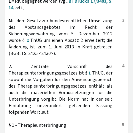
EMRK begegnet werden (vgl.
BTDrucks 17/3403, S.
14
, 54 f.).
3
Mit dem Gesetz zur bundesrechtlichen Umsetzung
des Abstandsgebotes im Recht der
Sicherungsverwahrung vom 5. Dezember 2012
wurde §
2
ThUG um einen Absatz 2 erweitert; die
Änderung ist zum 1. Juni 2013 in Kraft getreten
(BGBl I S. 2425 <2430>).
4
2. Zentrale Vorschrift des
Therapieunterbringungsgesetzes ist §
1
ThUG, der
sowohl die Vorgaben für den Anwendungsbereich
des Therapieunterbringungsgesetzes enthält als
auch die materiellen Voraussetzungen für die
Unterbringung vorgibt. Die Norm hat in der seit
Einführung unverändert geltenden Fassung
folgenden Wortlaut:
5
§ 1 - Therapieunterbringung