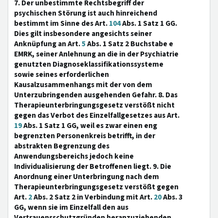
7. Der unbestimmte Rechtsbegriff der
psychischen Störung ist auch hinreichend
bestimmt im Sinne des Art.
104
Abs. 1 Satz 1 GG.
Dies gilt insbesondere angesichts seiner
Anknüpfung an Art.
5
Abs. 1 Satz 2 Buchstabe e
EMRK, seiner Anlehnung an die in der Psychiatrie
genutzten Diagnoseklassifikationssysteme
sowie seines erforderlichen
Kausalzusammenhangs mit der von dem
Unterzubringenden ausgehenden Gefahr. 8. Das
Therapieunterbringungsgesetz verstößt nicht
gegen das Verbot des Einzelfallgesetzes aus Art.
19
Abs. 1 Satz 1 GG, weil es zwar einen eng
begrenzten Personenkreis betrifft, in der
abstrakten Begrenzung des
Anwendungsbereichs jedoch keine
Individualisierung der Betroffenen liegt. 9. Die
Anordnung einer Unterbringung nach dem
Therapieunterbringungsgesetz verstößt gegen
Art.
2
Abs. 2 Satz 2 in Verbindung mit Art.
20
Abs. 3
GG, wenn sie im Einzelfall den aus
Vertrauensschutzgründen heranzuziehenden