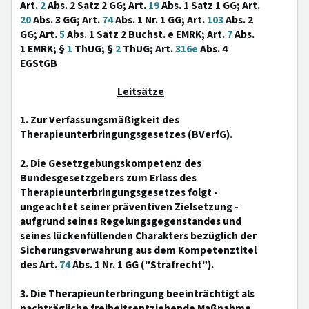
Art.
2
Abs. 2 Satz 2 GG; Art.
19
Abs. 1 Satz 1 GG; Art.
20
Abs. 3 GG; Art.
74
Abs. 1 Nr. 1 GG; Art.
103
Abs. 2
GG; Art.
5
Abs. 1 Satz 2 Buchst. e EMRK; Art.
7
Abs.
1 EMRK; §
1
ThUG; §
2
ThUG; Art.
316e
Abs. 4
EGStGB
Leitsätze
1. Zur Verfassungsmäßigkeit des
Therapieunterbringungsgesetzes (BVerfG).
2. Die Gesetzgebungskompetenz des
Bundesgesetzgebers zum Erlass des
Therapieunterbringungsgesetzes folgt -
ungeachtet seiner präventiven Zielsetzung -
aufgrund seines Regelungsgegenstandes und
seines lückenfüllenden Charakters bezüglich der
Sicherungsverwahrung aus dem Kompetenztitel
des Art.
74
Abs. 1 Nr. 1 GG ("Strafrecht").
3. Die Therapieunterbringung beeinträchtigt als
nachträgliche freiheitsentziehende Maßnahme