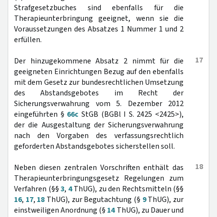
Strafgesetzbuches sind ebenfalls für die
Therapieunterbringung geeignet, wenn sie die
Voraussetzungen des Absatzes 1 Nummer 1 und 2
erfüllen.
17
Der hinzugekommene Absatz 2 nimmt für die
geeigneten Einrichtungen Bezug auf den ebenfalls
mit dem Gesetz zur bundesrechtlichen Umsetzung
des Abstandsgebotes im Recht der
Sicherungsverwahrung vom 5. Dezember 2012
eingeführten §
66c
StGB (BGBl I S. 2425 <2425>),
der die Ausgestaltung der Sicherungsverwahrung
nach den Vorgaben des verfassungsrechtlich
geforderten Abstandsgebotes sicherstellen soll.
18
Neben diesen zentralen Vorschriften enthält das
Therapieunterbringungsgesetz Regelungen zum
Verfahren (§§
3
,
4
ThUG), zu den Rechtsmitteln (§§
16
,
17
,
18
ThUG), zur Begutachtung (§
9
ThUG), zur
einstweiligen Anordnung (§
14
ThUG), zu Dauer und