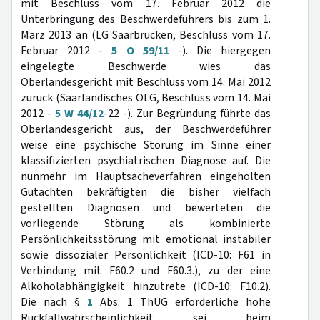
mit Beschluss vom 17. Februar 2012 die
Unterbringung des Beschwerdeführers bis zum 1.
März 2013 an (LG Saarbrücken, Beschluss vom 17.
Februar 2012 -
5 O 59/11
-). Die hiergegen
eingelegte Beschwerde wies das
Oberlandesgericht mit Beschluss vom 14. Mai 2012
zurück (Saarländisches OLG, Beschluss vom 14. Mai
2012 -
5 W 44/12
-22 -). Zur Begründung führte das
Oberlandesgericht aus, der Beschwerdeführer
weise eine psychische Störung im Sinne einer
klassifizierten psychiatrischen Diagnose auf. Die
nunmehr im Hauptsacheverfahren eingeholten
Gutachten bekräftigten die bisher vielfach
gestellten Diagnosen und bewerteten die
vorliegende Störung als kombinierte
Persönlichkeitsstörung mit emotional instabiler
sowie dissozialer Persönlichkeit (ICD-10: F61 in
Verbindung mit F60.2 und F60.3.), zu der eine
Alkoholabhängigkeit hinzutrete (ICD-10: F10.2).
Die nach §
1
Abs. 1 ThUG erforderliche hohe
Rückfallwahrscheinlichkeit sei beim