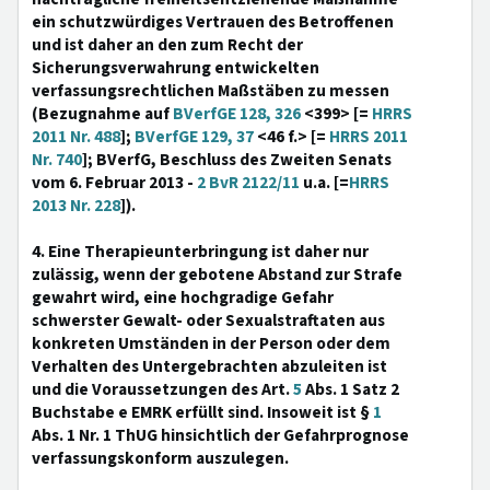
ein schutzwürdiges Vertrauen des Betroffenen
und ist daher an den zum Recht der
Sicherungsverwahrung entwickelten
verfassungsrechtlichen Maßstäben zu messen
(Bezugnahme auf
BVerfGE 128, 326
<399> [=
HRRS
2011 Nr. 488
];
BVerfGE 129, 37
<46 f.> [=
HRRS 2011
Nr. 740
]; BVerfG, Beschluss des Zweiten Senats
vom 6. Februar 2013 -
2 BvR 2122/11
u.a. [=
HRRS
2013 Nr. 228
]).
4. Eine Therapieunterbringung ist daher nur
zulässig, wenn der gebotene Abstand zur Strafe
gewahrt wird, eine hochgradige Gefahr
schwerster Gewalt- oder Sexualstraftaten aus
konkreten Umständen in der Person oder dem
Verhalten des Untergebrachten abzuleiten ist
und die Voraussetzungen des Art.
5
Abs. 1 Satz 2
Buchstabe e EMRK erfüllt sind. Insoweit ist §
1
Abs. 1 Nr. 1 ThUG hinsichtlich der Gefahrprognose
verfassungskonform auszulegen.