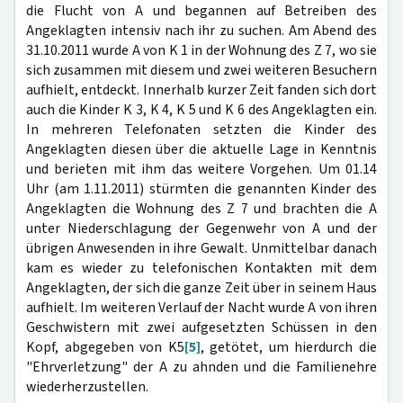
die Flucht von A und begannen auf Betreiben des
Angeklagten intensiv nach ihr zu suchen. Am Abend des
31.10.2011 wurde A von K 1 in der Wohnung des Z 7, wo sie
sich zusammen mit diesem und zwei weiteren Besuchern
aufhielt, entdeckt. Innerhalb kurzer Zeit fanden sich dort
auch die Kinder K 3, K 4, K 5 und K 6 des Angeklagten ein.
In mehreren Telefonaten setzten die Kinder des
Angeklagten diesen über die aktuelle Lage in Kenntnis
und berieten mit ihm das weitere Vorgehen. Um 01.14
Uhr (am 1.11.2011) stürmten die genannten Kinder des
Angeklagten die Wohnung des Z 7 und brachten die A
unter Niederschlagung der Gegenwehr von A und der
übrigen Anwesenden in ihre Gewalt. Unmittelbar danach
kam es wieder zu telefonischen Kontakten mit dem
Angeklagten, der sich die ganze Zeit über in seinem Haus
aufhielt. Im weiteren Verlauf der Nacht wurde A von ihren
Geschwistern mit zwei aufgesetzten Schüssen in den
Kopf, abgegeben von K5
[5]
, getötet, um hierdurch die
"Ehrverletzung" der A zu ahnden und die Familienehre
wiederherzustellen.