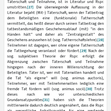
Täterschaft und Teilnahme, ist in Literatur und Rspr.
umstritten.
[27]
Die überwiegende Auffassung in der
Literatur bejaht (Mit-) Täterschaft, wenn der Tatbeitrag
dem Beteiligten eine (funktionale) Tatherrschaft
vermittelt, das heißt dieser durch seinen Tatbeitrag den
tatbestandsmäßigen Geschehensablauf (mit) "in den
Händen hält" und daher als "Zentralgestalt" des
Geschehens anzusehen ist (sog. Tatherrschaftslehre).
[28]
Teilnehmer ist dagegen, wer ohne eigene Tatherrschaft
die Tatbegehung veranlasst oder fördert.
[29]
Nach der
sog. subjektiven Theorie der Rspr. erfolgt die
Abgrenzung zwischen Täterschaft und Teilnahme
hingegen nach der inneren Willensrichtung der
Beteiligten. Täter ist, wer mit Täterwillen handelt und
die Tat "als eigene" will (sog. animus auctoris),
Teilnehmer, wer mit Teilnehmerwillen lediglich eine
fremde Tat fördern will (sog. animus socii).
[30]
Trotz
dieses nach wie vor unterschiedlichen
Grundansatzpunktes
[31]
haben sich die Theorien
mittlerweile dadurch deutlich angenähert, dass die Rspr.
als wesentliche Anhaltspunkte für eine wertende