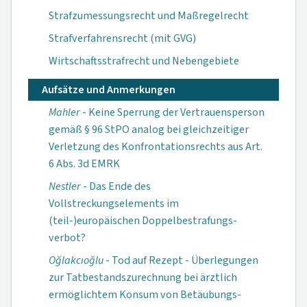
Strafzumessungsrecht und Maßregelrecht
Strafverfahrensrecht (mit GVG)
Wirtschaftsstrafrecht und Nebengebiete
Aufsätze und Anmerkungen
Mahler
- Keine Sperrung der Vertrauensperson
gemäß § 96 StPO analog bei gleichzeitiger
Verletzung des Kon­fron­tations­rechts aus Art.
6 Abs. 3d EMRK
Nestler
- Das Ende des
Vollstreckungselements im
(teil-)europäischen Doppelbestrafungs­
verbot?
Oğlakcıoğlu
- Tod auf Rezept - Überlegungen
zur Tatbestands­zurechnung bei ärztlich
ermöglichtem Konsum von Betäubungs­