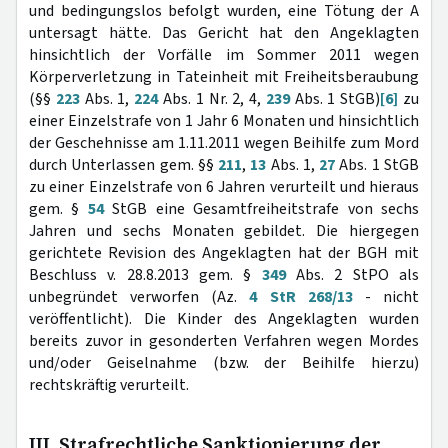
und bedingungslos befolgt wurden, eine Tötung der A
untersagt hätte. Das Gericht hat den Angeklagten
hinsichtlich der Vorfälle im Sommer 2011 wegen
Körperverletzung in Tateinheit mit Freiheitsberaubung
(§§
223
Abs. 1,
224
Abs. 1 Nr. 2, 4,
239
Abs. 1 StGB)
[6]
zu
einer Einzelstrafe von 1 Jahr 6 Monaten und hinsichtlich
der Geschehnisse am 1.11.2011 wegen Beihilfe zum Mord
durch Unterlassen gem. §§
211
,
13
Abs. 1,
27
Abs. 1 StGB
zu einer Einzelstrafe von 6 Jahren verurteilt und hieraus
gem. §
54
StGB eine Gesamtfreiheitstrafe von sechs
Jahren und sechs Monaten gebildet. Die hiergegen
gerichtete Revision des Angeklagten hat der BGH mit
Beschluss v. 28.8.2013 gem. §
349
Abs. 2 StPO als
unbegründet verworfen (Az.
4 StR 268/13
- nicht
veröffentlicht). Die Kinder des Angeklagten wurden
bereits zuvor in gesonderten Verfahren wegen Mordes
und/oder Geiselnahme (bzw. der Beihilfe hierzu)
rechtskräftig verurteilt.
III. Strafrechtliche Sanktionierung der