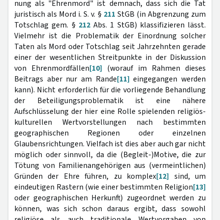
nung als "Ehrenmord" ist demnach, dass sich die Tat
juristisch als Mord i. S. v. §
211
StGB (in Abgrenzung zum
Totschlag gem. §
212
Abs. 1 StGB) klassifizieren lässt.
Vielmehr ist die Problematik der Einordnung solcher
Taten als Mord oder Totschlag seit Jahrzehnten gerade
einer der wesentlichen Streitpunkte in der Diskussion
von Ehrenmordfällen
[10]
(worauf im Rahmen dieses
Beitrags aber nur am Rande
[11]
eingegangen werden
kann). Nicht erforderlich für die vorliegende Behandlung
der Beteiligungsproblematik ist eine nähere
Aufschlüsselung der hier eine Rolle spielenden religiös-
kulturellen Wertvorstellungen nach bestimmten
geographischen Regionen oder einzelnen
Glaubensrichtungen. Vielfach ist dies aber auch gar nicht
möglich oder sinnvoll, da die (Begleit-)Motive, die zur
Tötung von Familienangehörigen aus (vermeintlichen)
Gründen der Ehre führen, zu komplex
[12]
sind, um
eindeutigen Rastern (wie einer bestimmten Religion
[13]
oder geographischen Herkunft) zugeordnet werden zu
können, was sich schon daraus ergibt, dass sowohl
religiöse als auch traditionale Wertvorgaben von