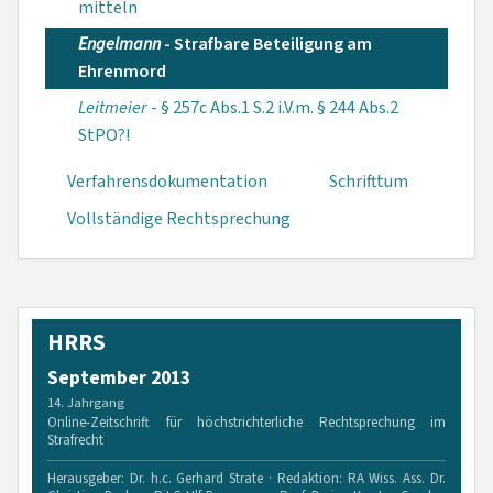
mitteln
Engelmann
- Strafbare Beteiligung am
Ehrenmord
Leitmeier
- § 257c Abs.1 S.2 i.V.m. § 244 Abs.2
StPO?!
Verfahrensdokumen­tation
Schrifttum
Vollständige Rechtsprechung
HRRS
September 2013
14. Jahrgang
Online-Zeitschrift für höchstrichterliche Rechtsprechung im
Strafrecht
Herausgeber: Dr. h.c. Gerhard Strate · Redaktion: RA Wiss. Ass. Dr.