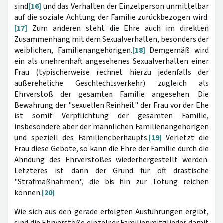
sind
[16]
und das Verhalten der Einzelperson unmittelbar
auf die soziale Achtung der Familie zurückbezogen wird.
[17]
Zum anderen steht die Ehre auch im direkten
Zusammenhang mit dem Sexualverhalten, besonders der
weiblichen, Familienangehörigen.
[18]
Demgemäß wird
ein als unehrenhaft angesehenes Sexualverhalten einer
Frau (typischerweise rechnet hierzu jedenfalls der
außereheliche Geschlechtsverkehr) zugleich als
Ehrverstoß der gesamten Familie angesehen. Die
Bewahrung der "sexuellen Reinheit" der Frau vor der Ehe
ist somit Verpflichtung der gesamten Familie,
insbesondere aber der männlichen Familienangehörigen
und speziell des Familienoberhaupts.
[19]
Verletzt die
Frau diese Gebote, so kann die Ehre der Familie durch die
Ahndung des Ehrverstoßes wiederhergestellt werden.
Letzteres ist dann der Grund für oft drastische
"Strafmaßnahmen", die bis hin zur Tötung reichen
können.
[20]
Wie sich aus den gerade erfolgten Ausführungen ergibt,
sind die Ehrverstöße einzelner Familienmitglieder damit