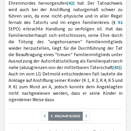
Ehrenmordes hervorgerufen
[42]
hat. Der Tatnachweis
wird auch bei der Anstiftung naturgemäß schwer zu
führen sein, da eine nicht-physische und in aller Regel
fernab des Tatorts und im engen Familienkreis (§
52
StPO) erbrachte Handlung zu verfolgen ist. Hat das
Familienoberhaupt sich entschlossen, seine Ehre durch
die Tötung des "ungehorsamen" Familienmitglieds
wieder herzustellen, liegt für die Durchführung der Tat
die Beauftragung eines "treuen" Familienmitglieds unter
Ausnutzung der Autoritätsstellung als Familienpatriarch
nahe (abzugrenzen von der mittelbaren Täterschaft
[43]
).
Auch im vom LG Detmold entschiedenen Fall lautete die
Anklage auf Anstiftung seiner Kinder (K 1, K 3, K 4, K 5 und
K 6) zum Mord an A, jedoch konnte dem Angeklagten
nicht nachgewiesen werden, dass er seine Kinder in
irgendeiner Weise dazu
S. 356 (Heft 9/2013)