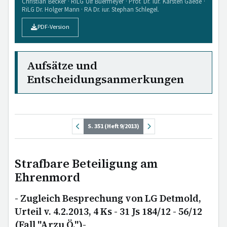
Christian Becker · RiLG Ulf Buermeyer · Prof. Dr. iur. Karsten Gaede ·
RiLG Dr. Holger Mann · RA Dr. iur. Stephan Schlegel.
PDF-Version
Aufsätze und
Entscheidungsanmerkungen
S. 351 (Heft 9/2013)
Strafbare Beteiligung am
Ehrenmord
- Zugleich Besprechung von LG Detmold,
Urteil v. 4.2.2013, 4 Ks - 31 Js 184/12 - 56/12
(Fall "Arzu Ö.")-