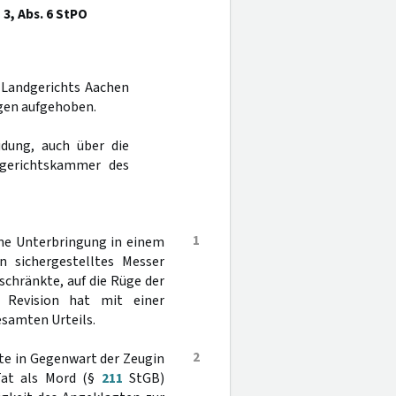
 3, Abs. 6 StPO
s Landgerichts Aachen
gen aufgehoben.
dung, auch über die
rgerichtskammer des
1
ine Unterbringung in einem
n sichergestelltes Messer
chränkte, auf die Rüge der
 Revision hat mit einer
samten Urteils.
2
te in Gegenwart der Zeugin
Tat als Mord (§
211
StGB)