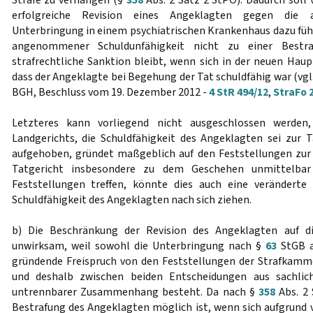
Strafe zu verhängen (§
358
Abs. 2 Satz 2 StPO). Dadurch soll 
erfolgreiche Revision eines Angeklagten gegen die a
Unterbringung in einem psychiatrischen Krankenhaus dazu führ
angenommener Schuldunfähigkeit nicht zu einer Bestr
strafrechtliche Sanktion bleibt, wenn sich in der neuen Haup
dass der Angeklagte bei Begehung der Tat schuldfähig war (vgl
BGH, Beschluss vom 19. Dezember 2012 -
4 StR 494/12
,
StraFo 2
Letzteres kann vorliegend nicht ausgeschlossen werde
Landgerichts, die Schuldfähigkeit des Angeklagten sei zur T
aufgehoben, gründet maßgeblich auf den Feststellungen zur 
Tatgericht insbesondere zu dem Geschehen unmittelbar
Feststellungen treffen, könnte dies auch eine verändert
Schuldfähigkeit des Angeklagten nach sich ziehen.
b) Die Beschränkung der Revision des Angeklagten auf d
unwirksam, weil sowohl die Unterbringung nach §
63
StGB a
gründende Freispruch von den Feststellungen der Strafkamm
und deshalb zwischen beiden Entscheidungen aus sachlich
untrennbarer Zusammenhang besteht. Da nach §
358
Abs. 2
Bestrafung des Angeklagten möglich ist, wenn sich aufgrund 