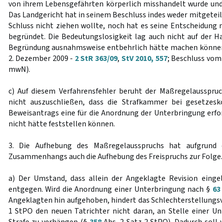
von ihrem Lebensgefährten körperlich misshandelt wurde und
Das Landgericht hat in seinem Beschluss indes weder mitgeteil
Schluss nicht ziehen wollte, noch hat es seine Entscheidun
begründet. Die Bedeutungslosigkeit lag auch nicht auf der H
Begründung ausnahmsweise entbehrlich hätte machen können
2. Dezember 2009 -
2 StR 363/09
,
StV 2010, 557
; Beschluss vom
mwN).
c) Auf diesem Verfahrensfehler beruht der Maßregelausspru
nicht auszuschließen, dass die Strafkammer bei gesetzes
Beweisantrags eine für die Anordnung der Unterbringung erfor
nicht hätte feststellen können.
3. Die Aufhebung des Maßregelausspruchs hat aufgrund 
Zusammenhangs auch die Aufhebung des Freispruchs zur Folge
a) Der Umstand, dass allein der Angeklagte Revision einge
entgegen. Wird die Anordnung einer Unterbringung nach §
63
Angeklagten hin aufgehoben, hindert das Schlechterstellungs
1 StPO den neuen Tatrichter nicht daran, an Stelle einer 