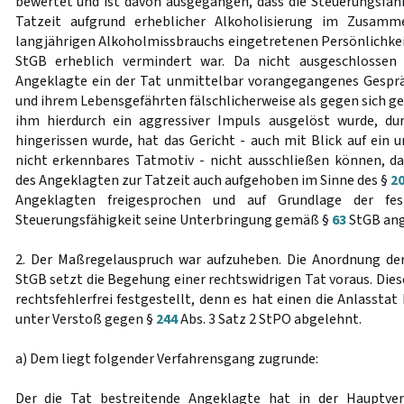
bewertet und ist davon ausgegangen, dass die Steuerungsfäh
Tatzeit aufgrund erheblicher Alkoholisierung im Zusamm
langjährigen Alkoholmissbrauchs eingetretenen Persönlichk
StGB erheblich vermindert war. Da nicht ausgeschlossen
Angeklagte ein der Tat unmittelbar vorangegangenes Gesprä
und ihrem Lebensgefährten fälschlicherweise als gegen sich ge
ihm hierdurch ein aggressiver Impuls ausgelöst wurde, d
hingerissen wurde, hat das Gericht - auch mit Blick auf ei
nicht erkennbares Tatmotiv - nicht ausschließen können, da
des Angeklagten zur Tatzeit auch aufgehoben im Sinne des §
2
Angeklagten freigesprochen und auf Grundlage der fest
Steuerungsfähigkeit seine Unterbringung gemäß §
63
StGB ang
2. Der Maßregelauspruch war aufzuheben. Die Anordnung d
StGB setzt die Begehung einer rechtswidrigen Tat voraus. Dies
rechtsfehlerfrei festgestellt, denn es hat einen die Anlassta
unter Verstoß gegen §
244
Abs. 3 Satz 2 StPO abgelehnt.
a) Dem liegt folgender Verfahrensgang zugrunde:
Der die Tat bestreitende Angeklagte hat in der Hauptve