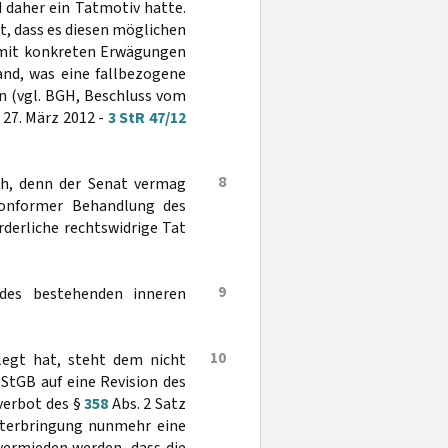
 daher ein Tatmotiv hatte.
t, dass es diesen möglichen
g mit konkreten Erwägungen
and, was eine fallbezogene
 (vgl. BGH, Beschluss vom
 27. März 2012 -
3 StR 47/12
8
ch, denn der Senat vermag
konformer Behandlung des
derliche rechtswidrige Tat
9
des bestehenden inneren
.
10
legt hat, steht dem nicht
StGB auf eine Revision des
verbot des §
358
Abs. 2 Satz
Unterbringung nunmehr eine