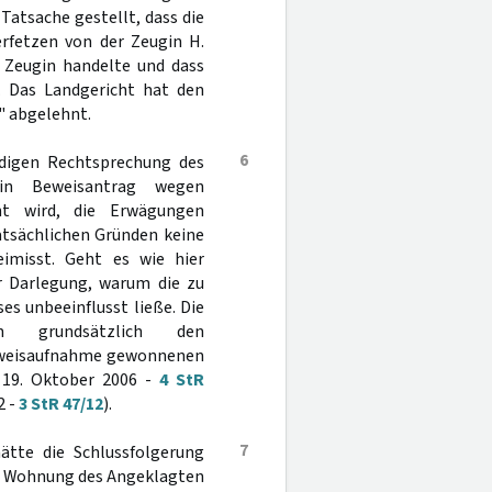
atsache gestellt, dass die
rfetzen von der Zeugin H.
r Zeugin handelte und dass
n. Das Landgericht hat den
" abgelehnt.
6
ändigen Rechtsprechung des
in Beweisantrag wegen
nt wird, die Erwägungen
tatsächlichen Gründen keine
imisst. Geht es wie hier
er Darlegung, warum die zu
es unbeeinflusst ließe. Die
n grundsätzlich den
Beweisaufnahme gewonnenen
 19. Oktober 2006 -
4 StR
2 -
3 StR 47/12
).
7
hätte die Schlussfolgerung
der Wohnung des Angeklagten