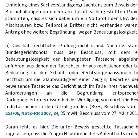
Einholung eines Sachverständigengutachtens zum Beweis der T
Blutanhaftungen an einem am Tatort sichergestellten Papie
stammten, dass es sich dabei um ein Vollprofil der DNA de
Mischspuren bzw. Teilprofile Dritter nicht vorhanden ware
Antrag ohne weitere Begründung "wegen Bedeutungslosigkeit
b) Dies hält rechtlicher Prüfung nicht stand. Nach der st
Bundesgerichtshofs muss der Beschluss, mit dem e
Bedeutungslosigkeit der behaupteten Tatsache abgeleh
anführen, aus denen der Tatrichter ihr aus rechtlichen oder 
Bedeutung für den Schuld- oder Rechtsfolgenausspruch be
letztlich um die Glaubwürdigkeit einer Zeugin, bedarf es d
beweisende Tatsache das Gericht auch im Falle ihres Nachweis
Anforderungen an die Begründung entspreche
Darlegungserfordernissen bei der Würdigung von durch die 
Indiztatsachen in den Urteilsgründen (BGH, Beschluss vom
251/06
,
NStZ-RR 2007, 84
, 85 mwN; Beschluss vom 27. März 201
Daran fehlt es hier. Die unter Beweis gestellte Tatsache 
zugelassen, dass die Zeugin H. während ihres Aufenthalts in 