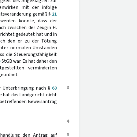
igkeit des Angeklagten zur
enwirken mit der infolge
eitsveränderung gemäß §
21
 werden konnte, dass der
ch zwischen der Zeugin H.
richtet gedeutet hat und in
urch den er zu der Tötung
n unter normalen Umständen
ss die Steuerungsfähigkeit
0
StGB war. Es hat daher den
gestellten verminderten
eordnet.
3
er Unterbringung nach §
63
e hat das Landgericht nicht
t betreffenden Beweisantrag
4
5
rhandlung den Antrag auf