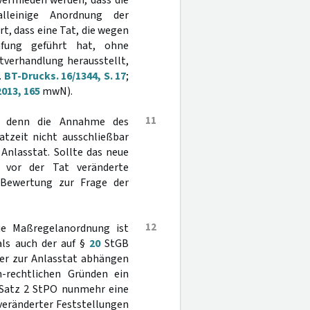
vermieden werden, dass die
lleinige Anordnung der
t, dass eine Tat, die wegen
afung geführt hat, ohne
tverhandlung herausstellt,
.
BT-Drucks. 16/1344, S. 17
;
013, 165
mwN).
11
n, denn die Annahme des
atzeit nicht ausschließbar
Anlasstat. Sollte das neue
 vor der Tat veränderte
e Bewertung zur Frage der
12
ie Maßregelanordnung ist
ls auch der auf §
20
StGB
er zur Anlasstat abhängen
-rechtlichen Gründen ein
 Satz 2 StPO nunmehr eine
veränderter Feststellungen