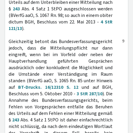
Urteils auf dem Unterbleiben einer Mitteilung nach
§
243
Abs. 4 Satz 1 StPO ausgeschlossen werden
(BVerfG aaO, S. 1067 Rn. 98; so auch in einem obiter
dictum BGH, Beschluss vom 22. Mai 2013 -
4 StR
121/13
).
9
Gleichzeitig betont das Bundesverfassungsgericht
jedoch, dass die Mitteilungspflicht nur dann
eingreift, wenn bei im Vorfeld oder neben der
Hauptverhandlung geführten Gesprächen
ausdrücklich oder konkludent die Möglichkeit und
die Umstände einer Verständigung im Raum
standen (BVerfG aaO, S. 1065 Rn. 85 unter Hinweis
auf
BT-Drucks. 16/12310 S. 12
und auf BGH,
Beschluss vom 5. Oktober 2010 -
3 StR 287/10
). Die
Annahme des Bundesverfassungsgerichts, beim
Fehlen von Vorgesprächen entfalle das Beruhen
des Urteils auf dem Fehlen einer Mitteilung gemäß
§
243
Abs. 4 Satz 1 StPO ist daher einfachrechtlich
nicht schlüssig, da nach dem eindeutigen Wortlaut