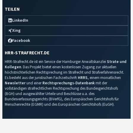
TEILEN
LinkedIn
Xing
Facebook
HRR-STRAFRECHT.DE
HRR-Strafrecht.de ist ein Service der Hamburger Anwaltskanzlei
Strate und
Kollegen
. Das Projekt bietet einen kostenlosen Zugang zur aktuellen
höchstrichterlichen Rechtsprechung im Strafrecht und Strafverfahrensrecht.
Es besteht aus der juristischen Fachzeitschrift
HRRS
, einem monatlichen
Newsletter
und einer
Rechtsprechungs-Datenbank
mit der
vollständigen strafrechtlichen Rechtsprechung des Bundesgerichtshofs
(BGH) und ausgewählter Urteile und Beschlüsse u.a. des
Bundesverfassungsgerichts (BVerfG), des Europäischen Gerichtshofs für
Menschenrechte (EGMR) und des Europäischen Gerichtshofs (EuGH).
Impressum
·
Datenschutz