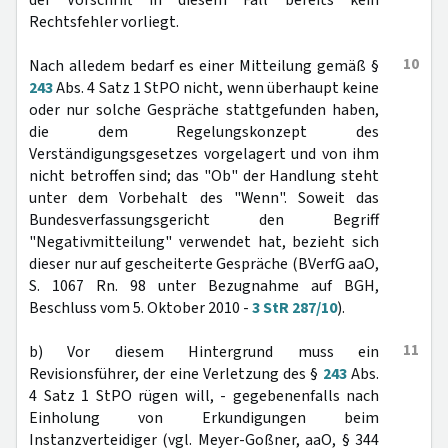
der Vorschrift in diesem Fall bereits kein
Rechtsfehler vorliegt.
10
Nach alledem bedarf es einer Mitteilung gemäß §
243
Abs. 4 Satz 1 StPO nicht, wenn überhaupt keine
oder nur solche Gespräche stattgefunden haben,
die dem Regelungskonzept des
Verständigungsgesetzes vorgelagert und von ihm
nicht betroffen sind; das "Ob" der Handlung steht
unter dem Vorbehalt des "Wenn". Soweit das
Bundesverfassungsgericht den Begriff
"Negativmitteilung" verwendet hat, bezieht sich
dieser nur auf gescheiterte Gespräche (BVerfG aaO,
S. 1067 Rn. 98 unter Bezugnahme auf BGH,
Beschluss vom 5. Oktober 2010 -
3 StR 287/10
).
11
b) Vor diesem Hintergrund muss ein
Revisionsführer, der eine Verletzung des §
243
Abs.
4 Satz 1 StPO rügen will, - gegebenenfalls nach
Einholung von Erkundigungen beim
Instanzverteidiger (vgl. Meyer-Goßner, aaO, § 344