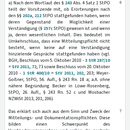
6
a) Nach dem Wortlaut des §
243
Abs. 4 Satz 1 StPO
teilt der Vorsitzende mit, ob Erörterungen nach
den §§
202a
,
212
StPO stattgefunden haben, wenn
deren Gegenstand die Möglichkeit einer
Verständigung (§
257c
StPO) gewesen ist und wenn
ja, deren wesentlichen Inhalt. Dies bedeutet im
Umkehrschluss, dass eine Mitteilungspflicht nicht
besteht, wenn keine auf eine Verständigung
hinzielende Gespräche stattgefunden haben (vgl.
BGH, Beschluss vom 5. Oktober 2010 -
3 StR 287/10
=
StV 2011, 72
, 73 sowie Beschluss vom 20. Oktober
2010 -
1 StR 400/10
=
StV 2011, 202
, 203; Meyer-
Goßner, StPO, 56. Aufl., § 243 Rn. 18 a; a.A. ohne
nähere Begründung Becker in Löwe-Rosenberg,
StPO, 26. Aufl., § 243 Rn. 52 c und Mosbacher
NZWiSt 2013, 201, 206).
7
Das erklärt sich auch aus dem Sinn und Zweck der
Mitteilungs- und Dokumentationspflichten. Diese
bilden einen Schwerpunkt des