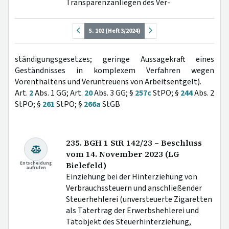
Transparenzanliegen des Ver-
S. 102 (Heft 3/2024)
ständigungsgesetzes; geringe Aussagekraft eines
Geständnisses in komplexem Verfahren wegen
Vorenthaltens und Veruntreuens von Arbeitsentgelt).
Art.
2
Abs. 1 GG; Art.
20
Abs. 3 GG; §
257c
StPO; §
244
Abs. 2
StPO; §
261
StPO; §
266a
StGB
235. BGH 1 StR 142/23 – Beschluss
vom 14. November 2023 (LG
Entscheidung
Bielefeld)
aufrufen
Einziehung bei der Hinterziehung von
Verbrauchssteuern und anschließender
Steuerhehlerei (unversteuerte Zigaretten
als Tatertrag der Erwerbshehlerei und
Tatobjekt des Steuerhinterziehung,