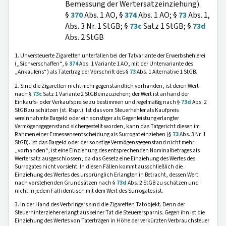
Bemessung der Wertersatzeinziehung).
§
370
Abs. 1 AO, §
374
Abs. 1 AO; §
73
Abs. 1,
Abs. 3 Nr. 1 StGB; §
73c
Satz 1 StGB; §
73d
Abs. 2 StGB
1. Unversteuerte Zigaretten unterfallen bei der Tatvariante der Erwerbshehlerei
(„Sichverschaffen“, §
374
Abs. 1 Variante 1 AO, mit der Untervariante des
„Ankaufens“) als Tatertrag der Vorschrift des §
73
Abs. 1 Alternative 1 StGB.
2. Sind die Zigaretten nicht mehr gegenständlich vorhanden, ist deren Wert
nach §
73c
Satz 1 Variante 2 StGB einzuziehen; der Wert ist anhand der
Einkaufs- oder Verkaufspreise zu bestimmen und regelmäßig nach §
73d
Abs. 2
StGB zu schätzen (st. Rspr.). Ist das vom Steuerhehler als Kaufpreis
vereinnahmte Bargeld oder ein sonstiger als Gegenleistung erlangter
Vermögensgegenstand sichergestellt worden, kann das Tatgericht diesen im
Rahmen einer Ermessensentscheidung als Surrogat einziehen (§
73
Abs. 3 Nr. 1
StGB). Ist das Bargeld oder der sonstige Vermögensgegenstand nicht mehr
„vorhanden“, ist eine Einziehung des entsprechenden Nominalbetrages als
Wertersatz ausgeschlossen, da das Gesetz eine Einziehung des Wertes des
Surrogates nicht vorsieht. In diesen Fällen kommt ausschließlich die
Einziehung des Wertes des ursprünglich Erlangten in Betracht, dessen Wert
nach vorstehenden Grundsätzen nach §
73d
Abs. 2 StGB zu schätzen und
nicht in jedem Fall identisch mit dem Wert des Surrogates ist.
3. In der Hand des Verbringers sind die Zigaretten Tatobjekt. Denn der
Steuerhinterzieher erlangt aus seiner Tat die Steuerersparnis. Gegen ihn ist die
Einziehung des Wertes von Taterträgen in Höhe der verkürzten Verbrauchsteuer