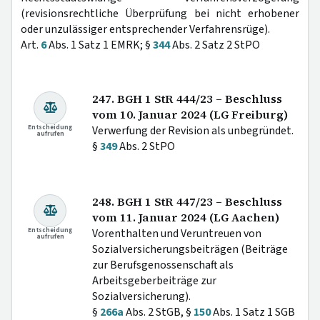
(revisionsrechtliche Überprüfung bei nicht erhobener
oder unzulässiger entsprechender Verfahrensrüge).
Art.
6
Abs. 1 Satz 1 EMRK; §
344
Abs. 2 Satz 2 StPO
247. BGH 1 StR 444/23 – Beschluss
vom 10. Januar 2024 (LG Freiburg)
Entscheidung
Verwerfung der Revision als unbegründet.
aufrufen
§
349
Abs. 2 StPO
248. BGH 1 StR 447/23 – Beschluss
vom 11. Januar 2024 (LG Aachen)
Entscheidung
Vorenthalten und Veruntreuen von
aufrufen
Sozialversicherungsbeiträgen (Beiträge
zur Berufsgenossenschaft als
Arbeitsgeberbeiträge zur
Sozialversicherung).
§
266a
Abs. 2 StGB, §
150
Abs. 1 Satz 1 SGB