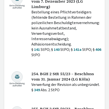
vom 7. Dezember 2023 (LG
Entscheidung
Limburg)
aufrufen
Bestellung eines Pflichtverteidigers
(fehlende Bestellung in Rahmen der
polizeilichen Beschuldigtenvernehmung:
kein Ausnahmetatbestand,
Verwertungsverbot,
Interessenabwägung);
Adhäsionsentscheidung.
§
141
StPO; §
140
StPO; §
141a
StPO; §
406
StPO
254. BGH 2 StR 55/23 – Beschluss
vom 31. Januar 2024 (LG Köln)
Entscheidung
Verwerfung der Revision als unbegründet.
aufrufen
§
349
Abs. 2 StPO
255. BGH 2 StR 59/23 – Beschluss