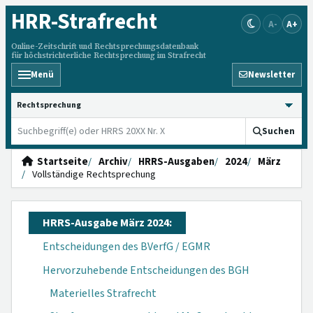
HRR
-Strafrecht
A-
A+
Online-Zeitschrift und Rechtsprechungsdatenbank
für höchstrichterliche Rechtsprechung im Strafrecht
Menü
Newsletter
HRRS durchsuchen
Suchen
Startseite
Archiv
HRRS-Ausgaben
2024
März
Vollständige Rechtsprechung
HRRS-Ausgabe März 2024:
Entscheidungen des BVerfG / EGMR
Hervorzuhebende Entscheidungen des BGH
Materielles Strafrecht