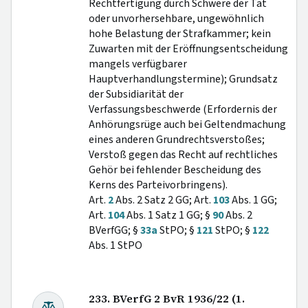
Rechtfertigung durch Schwere der Tat
oder unvorhersehbare, ungewöhnlich
hohe Belastung der Strafkammer; kein
Zuwarten mit der Eröffnungsentscheidung
mangels verfügbarer
Hauptverhandlungstermine); Grundsatz
der Subsidiarität der
Verfassungsbeschwerde (Erfordernis der
Anhörungsrüge auch bei Geltendmachung
eines anderen Grundrechtsverstoßes;
Verstoß gegen das Recht auf rechtliches
Gehör bei fehlender Bescheidung des
Kerns des Parteivorbringens).
Art.
2
Abs. 2 Satz 2 GG; Art.
103
Abs. 1 GG;
Art.
104
Abs. 1 Satz 1 GG; §
90
Abs. 2
BVerfGG; §
33a
StPO; §
121
StPO; §
122
Abs. 1 StPO
233. BVerfG 2 BvR 1936/22 (1.