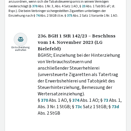
anzuordnen, wenn sich die Tabaksteuerersparnis in seinem Vermögen
niederschlägt (§
370
Abs. 1 Nr. 3, Abs. 4 Satz 1 AO, §
23
Abs. 1 TabStG aF; st.
Rspr.). Die beim Verbringer sichergestellten Zigaretten unterliegen der
Einziehung nach §
74
Abs. 2 StGB i.V.m. §
375
Abs. 2 Satz 1 Variante 1 Nr. 1 AO.
236. BGH 1 StR 142/23 – Beschluss
vom 14. November 2023 (LG
Entscheidung
Bielefeld)
aufrufen
BGHSt; Einziehung bei der Hinterziehung
von Verbrauchssteuern und
anschließender Steuerhehlerei
(unversteuerte Zigaretten als Tatertrag
der Erwerbshehlerei und Tatobjekt des
Steuerhinterziehung, Bemessung der
Wertersatzeinziehung).
§
370
Abs. 1 AO, §
374
Abs. 1 AO; §
73
Abs. 1,
Abs. 3 Nr. 1 StGB; §
73c
Satz 1 StGB; §
73d
Abs. 2 StGB