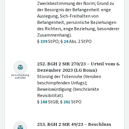
Zweckbestimmung der Norm; Grund zu
der Besorgnis der Befangenheit: enge
Auslegung, Sich-Freihalten von
Befangenheit, persönliche Beziehungen
des Richters, enge Beziehung, besonderer
Zusammenhang).
§
339
StPO; §
24
Abs. 2 StPO
252. BGH 2 StR 270/23 – Urteil vom 6.
Dezember 2023 (LG Bonn)
Entscheidung
Störung der Totenruhe (Verüben
aufrufen
beschimpfenden Unfugs);
Beweiswürdigung (beschränkte
Revisibilität).
§
168
StGB; §
261
StPO
253. BGH 2 StR 49/23 – Beschluss