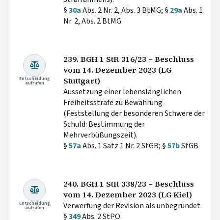
§
30a
Abs. 2 Nr. 2, Abs. 3 BtMG; §
29a
Abs. 1
Nr. 2, Abs. 2 BtMG
239. BGH 1 StR 316/23 – Beschluss
vom 14. Dezember 2023 (LG
Entscheidung
Stuttgart)
aufrufen
Aussetzung einer lebenslänglichen
Freiheitsstrafe zu Bewährung
(Feststellung der besonderen Schwere der
Schuld: Bestimmung der
Mehrverbüßungszeit).
§
57a
Abs. 1 Satz 1 Nr. 2 StGB; §
57b
StGB
240. BGH 1 StR 338/23 – Beschluss
vom 14. Dezember 2023 (LG Kiel)
Entscheidung
Verwerfung der Revision als unbegründet.
aufrufen
§
349
Abs. 2 StPO