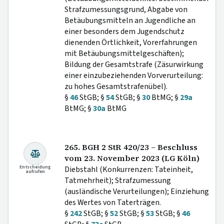
Strafzumessungsgrund, Abgabe von
Betäubungsmitteln an Jugendliche an
einer besonders dem Jugendschutz
dienenden Örtlichkeit, Vorerfahrungen
mit Betäubungsmittelgeschäften);
Bildung der Gesamtstrafe (Zäsurwirkung
einer einzubeziehenden Vorverurteilung:
zu hohes Gesamtstrafenübel).
§
46
StGB; §
54
StGB; §
30
BtMG; §
29a
BtMG; §
30a
BtMG
265. BGH 2 StR 420/23 – Beschluss
vom 23. November 2023 (LG Köln)
Entscheidung
Diebstahl (Konkurrenzen: Tateinheit,
aufrufen
Tatmehrheit); Strafzumessung
(ausländische Verurteilungen); Einziehung
des Wertes von Taterträgen.
§
242
StGB; §
52
StGB; §
53
StGB; §
46