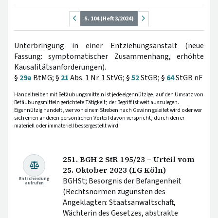
S. 104 (Heft 3/2024)
Unterbringung in einer Entziehungsanstalt (neue
Fassung: symptomatischer Zusammenhang, erhöhte
Kausalitätsanforderungen).
§
29a
BtMG; §
21
Abs. 1 Nr. 1 StVG; §
52
StGB; §
64
StGB nF
Handeltreiben mit Betäubungsmitteln ist jede eigennützige, auf den Umsatz von
Betäubungsmitteln gerichtete Tätigkeit; der Begriff ist weit auszulegen.
Eigennützig handelt, wer von einem Streben nach Gewinn geleitet wird oder wer
sich einen anderen persönlichen Vorteil davon verspricht, durch den er
materiell oder immateriell bessergestellt wird.
251. BGH 2 StR 195/23 – Urteil vom
25. Oktober 2023 (LG Köln)
Entscheidung
BGHSt; Besorgnis der Befangenheit
aufrufen
(Rechtsnormen zugunsten des
Angeklagten: Staatsanwaltschaft,
Wächterin des Gesetzes, abstrakte