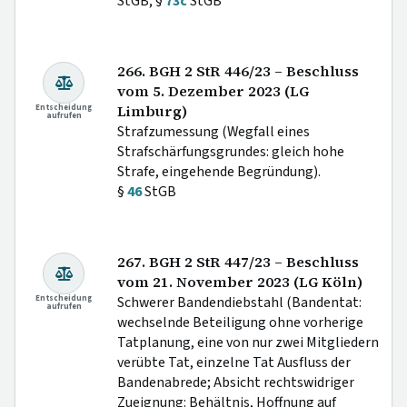
StGB; §
73c
StGB
266. BGH 2 StR 446/23 – Beschluss
vom 5. Dezember 2023 (LG
Entscheidung
Limburg)
aufrufen
Strafzumessung (Wegfall eines
Strafschärfungsgrundes: gleich hohe
Strafe, eingehende Begründung).
§
46
StGB
267. BGH 2 StR 447/23 – Beschluss
vom 21. November 2023 (LG Köln)
Entscheidung
Schwerer Bandendiebstahl (Bandentat:
aufrufen
wechselnde Beteiligung ohne vorherige
Tatplanung, eine von nur zwei Mitgliedern
verübte Tat, einzelne Tat Ausfluss der
Bandenabrede; Absicht rechtswidriger
Zueignung: Behältnis, Hoffnung auf