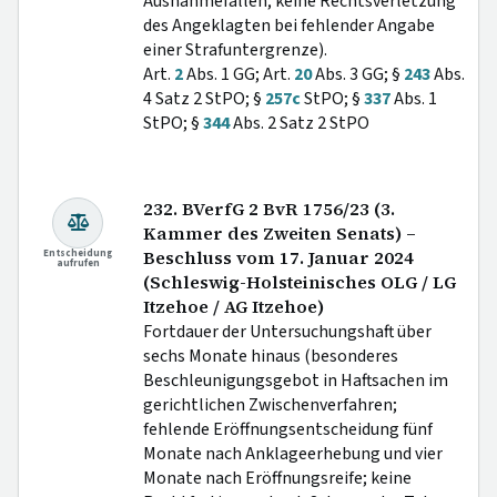
Ausnahmefällen; keine Rechtsverletzung
des Angeklagten bei fehlender Angabe
einer Strafuntergrenze).
Art.
2
Abs. 1 GG; Art.
20
Abs. 3 GG; §
243
Abs.
4 Satz 2 StPO; §
257c
StPO; §
337
Abs. 1
StPO; §
344
Abs. 2 Satz 2 StPO
232. BVerfG 2 BvR 1756/23 (3.
Kammer des Zweiten Senats) –
Entscheidung
Beschluss vom 17. Januar 2024
aufrufen
(Schleswig-Holsteinisches OLG / LG
Itzehoe / AG Itzehoe)
Fortdauer der Untersuchungshaft über
sechs Monate hinaus (besonderes
Beschleunigungsgebot in Haftsachen im
gerichtlichen Zwischenverfahren;
fehlende Eröffnungsentscheidung fünf
Monate nach Anklageerhebung und vier
Monate nach Eröffnungsreife; keine