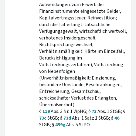
Aufwendungen: zum Erwerb der
Finanzinstrumente eingesetzte Gelder,
Kapitalvertragssteuer, Reinvestition;
durch die Tat erlangt: tatsächliche
Verfügungsgewalt, wirtschaftlich wertvoll,
verbotenes Insidergeschäft,
Rechtsprechungswechsel;
Verhältnismäßigkeit: Härte im Einzelfall,
Berücksichtigung im
Vollstreckungsverfahren); Vollstreckung
von Nebenfolgen
(Unverhältnismäßigkeit: Einziehung,
besondere Umstände, Beschränkungen,
Entreicherung, Gesamtschau,
schicksalhafter Verlust des Erlangten,
Übermaßverbot).
§
119
Abs. 3 Nr. 1 WpHG; §
73
Abs. 1 StGB; §
73c
StGB; §
73d
Abs. 1 Satz 1 StGB; §
46
StGB; §
459g
Abs. 5 StPO