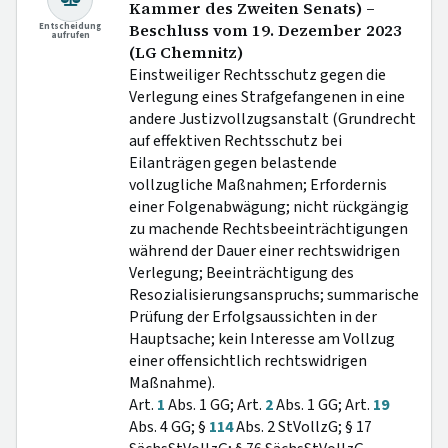
Kammer des Zweiten Senats) –
Entscheidung
Beschluss vom 19. Dezember 2023
aufrufen
(LG Chemnitz)
Einstweiliger Rechtsschutz gegen die
Verlegung eines Strafgefangenen in eine
andere Justizvollzugsanstalt (Grundrecht
auf effektiven Rechtsschutz bei
Eilanträgen gegen belastende
vollzugliche Maßnahmen; Erfordernis
einer Folgenabwägung; nicht rückgängig
zu machende Rechtsbeeinträchtigungen
während der Dauer einer rechtswidrigen
Verlegung; Beeinträchtigung des
Resozialisierungsanspruchs; summarische
Prüfung der Erfolgsaussichten in der
Hauptsache; kein Interesse am Vollzug
einer offensichtlich rechtswidrigen
Maßnahme).
Art.
1
Abs. 1 GG; Art.
2
Abs. 1 GG; Art.
19
Abs. 4 GG; §
114
Abs. 2 StVollzG; § 17