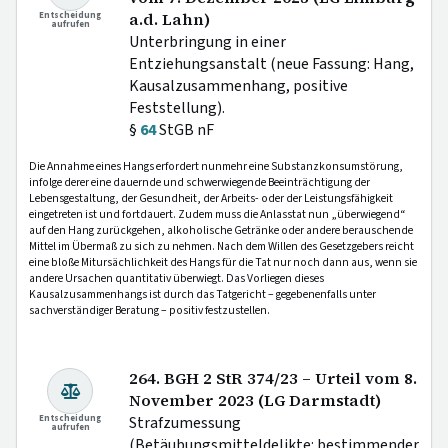
Entscheidung
a.d. Lahn)
aufrufen
Unterbringung in einer
Entziehungsanstalt (neue Fassung: Hang,
Kausalzusammenhang, positive
Feststellung).
§
64
StGB nF
Die Annahme eines Hangs erfordert nunmehr eine Substanzkonsumstörung,
infolge derer eine dauernde und schwerwiegende Beeinträchtigung der
Lebensgestaltung, der Gesundheit, der Arbeits- oder der Leistungsfähigkeit
eingetreten ist und fortdauert. Zudem muss die Anlasstat nun „überwiegend“
auf den Hang zurückgehen, alkoholische Getränke oder andere berauschende
Mittel im Übermaß zu sich zu nehmen. Nach dem Willen des Gesetzgebers reicht
eine bloße Mitursächlichkeit des Hangs für die Tat nur noch dann aus, wenn sie
andere Ursachen quantitativ überwiegt. Das Vorliegen dieses
Kausalzusammenhangs ist durch das Tatgericht – gegebenenfalls unter
sachverständiger Beratung – positiv festzustellen.
264. BGH 2 StR 374/23 – Urteil vom 8.
November 2023 (LG Darmstadt)
Entscheidung
Strafzumessung
aufrufen
(Betäubungsmitteldelikte: bestimmender