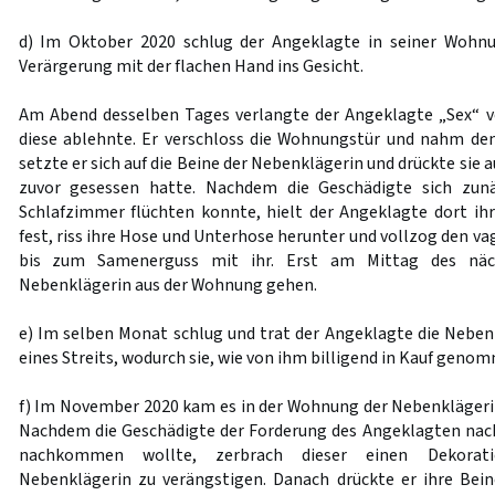
d) Im Oktober 2020 schlug der Angeklagte in seiner Wohn
Verärgerung mit der flachen Hand ins Gesicht.
Am Abend desselben Tages verlangte der Angeklagte „Sex“ v
diese ablehnte. Er verschloss die Wohnungstür und nahm den
setzte er sich auf die Beine der Nebenklägerin und drückte sie a
zuvor gesessen hatte. Nachdem die Geschädigte sich zunä
Schlafzimmer flüchten konnte, hielt der Angeklagte dort i
fest, riss ihre Hose und Unterhose herunter und vollzog den v
bis zum Samenerguss mit ihr. Erst am Mittag des näc
Nebenklägerin aus der Wohnung gehen.
e) Im selben Monat schlug und trat der Angeklagte die Nebe
eines Streits, wodurch sie, wie von ihm billigend in Kauf genom
f) Im November 2020 kam es in der Wohnung der Nebenklägerin
Nachdem die Geschädigte der Forderung des Angeklagten nac
nachkommen wollte, zerbrach dieser einen Dekorat
Nebenklägerin zu verängstigen. Danach drückte er ihre Bei