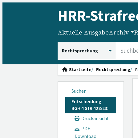
HRR
-Strafre
Aktuelle Ausgabe
Archiv
R
HRRS durchsuchen
Startseite
Rechtsprechung
B
Suchen
Entscheidung
BGH 4 StR 428/23:
Druckansicht
PDF-
Download