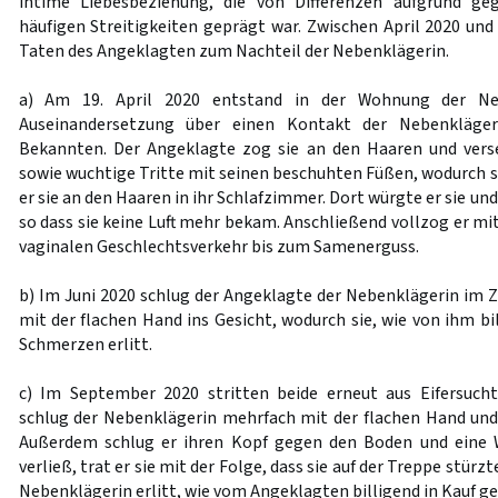
intime Liebesbeziehung, die von Differenzen aufgrund geg
häufigen Streitigkeiten geprägt war. Zwischen April 2020 un
Taten des Angeklagten zum Nachteil der Nebenklägerin.
a) Am 19. April 2020 entstand in der Wohnung der Neb
Auseinandersetzung über einen Kontakt der Nebenkläge
Bekannten. Der Angeklagte zog sie an den Haaren und vers
sowie wuchtige Tritte mit seinen beschuhten Füßen, wodurch s
er sie an den Haaren in ihr Schlafzimmer. Dort würgte er sie und
so dass sie keine Luft mehr bekam. Anschließend vollzog er mit
vaginalen Geschlechtsverkehr bis zum Samenerguss.
b) Im Juni 2020 schlug der Angeklagte der Nebenklägerin im Z
mit der flachen Hand ins Gesicht, wodurch sie, wie von ihm b
Schmerzen erlitt.
c) Im September 2020 stritten beide erneut aus Eifersuch
schlug der Nebenklägerin mehrfach mit der flachen Hand und
Außerdem schlug er ihren Kopf gegen den Boden und eine 
verließ, trat er sie mit der Folge, dass sie auf der Treppe stürzt
Nebenklägerin erlitt, wie vom Angeklagten billigend in Kauf