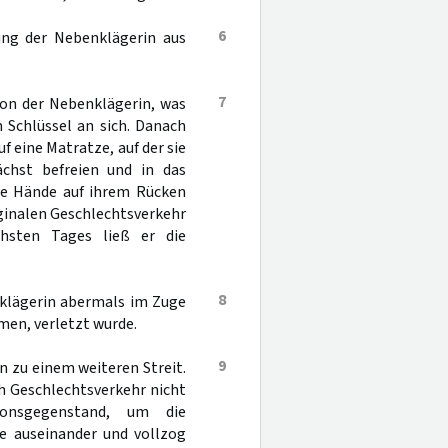
6
ung der Nebenklägerin aus
7
on der Nebenklägerin, was
 Schlüssel an sich. Danach
uf eine Matratze, auf der sie
chst befreien und in das
hre Hände auf ihrem Rücken
aginalen Geschlechtsverkehr
hsten Tages ließ er die
8
nklägerin abermals im Zuge
men, verletzt wurde.
9
 zu einem weiteren Streit.
h Geschlechtsverkehr nicht
ionsgegenstand, um die
ne auseinander und vollzog