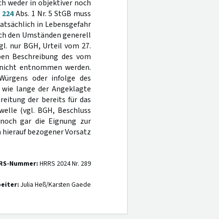
rch weder in objektiver noch
§
224
Abs. 1 Nr. 5 StGB muss
tatsächlich in Lebensgefahr
nach den Umständen generell
gl. nur BGH, Urteil vom 27.
pen Beschreibung des vom
 nicht entnommen werden.
 Würgens oder infolge des
 wie lange der Angeklagte
reitung der bereits für das
welle (vgl. BGH, Beschluss
 noch gar die Eignung zur
in hierauf bezogener Vorsatz
RS-Nummer:
HRRS 2024 Nr. 289
eiter:
Julia Heß/Karsten Gaede