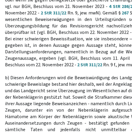
oder wenn sie gegen Denkgesetze oder gesicherte Erfahrungss
vgl. nur BGH, Beschluss vom 21. November 2023 -
4 StR 286/
November 2022 -
2 StR 311/22
Rn. 9, jew. mwN). Gemäß §
267
S
wesentlichen Beweiserwägungen in den Urteilsgründen s
Überzeugungsbildung für das Revisionsgericht nachvollzie
überprüfbar ist (vgl. BGH, Beschluss vom 22. November 2022 
Bei einer schwierigen Beweissituation, wie sie insbesondere ‒
gegeben ist, in denen Aussage gegen Aussage steht, können
Darstellungsanforderungen, namentlich in Bezug auf die Wi
Zeugenaussage, ergeben (vgl. BGH, Beschluss vom 11. April
Beschluss vom 22. November 2022 -
2 StR 311/22
Rn. 9 f., jew. m
b) Diesen Anforderungen wird die Beweiswürdigung des Landge
schwierige Beweislage bestand hier deshalb, weil der Angeklag
und das Landgericht seine Überzeugung im Wesentlichen auf d
der Nebenklägerin gestützt hat. Soweit die Strafkammer dies
ihrer Aussage liegende Beweisanzeichen - namentlich durch Li
Zeugen, darunter ein von der Nebenklägerin aufgesuch
Hämatome am Körper der Nebenklägerin sowie akustische
Auseinandersetzungen durch Zeugen - bestätigt gefunden h
sämtliche Taten und jedenfalls nicht unmittelbar