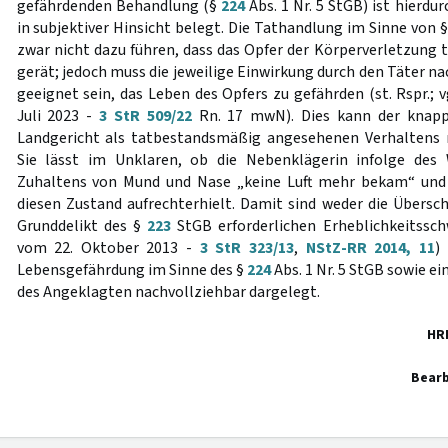
gefährdenden Behandlung (§
224
Abs. 1 Nr. 5 StGB) ist hierdu
in subjektiver Hinsicht belegt. Die Tathandlung im Sinne von 
zwar nicht dazu führen, dass das Opfer der Körperverletzung 
gerät; jedoch muss die jeweilige Einwirkung durch den Täter 
geeignet sein, das Leben des Opfers zu gefährden (st. Rspr.; v
Juli 2023 -
3 StR 509/22
Rn. 17 mwN). Dies kann der knap
Landgericht als tatbestandsmäßig angesehenen Verhaltens
Sie lässt im Unklaren, ob die Nebenklägerin infolge des
Zuhaltens von Mund und Nase „keine Luft mehr bekam“ und
diesen Zustand aufrechterhielt. Damit sind weder die Übersch
Grunddelikt des §
223
StGB erforderlichen Erheblichkeitssch
vom 22. Oktober 2013 -
3 StR 323/13
,
NStZ-RR 2014, 11
)
Lebensgefährdung im Sinne des §
224
Abs. 1 Nr. 5 StGB sowie e
des Angeklagten nachvollziehbar dargelegt.
HR
Bearb