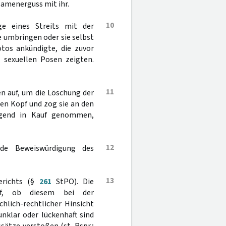
Samenerguss mit ihr.
10
e eines Streits mit der
ie umbringen oder sie selbst
otos ankündigte, die zuvor
 sexuellen Posen zeigten.
11
n auf, um die Löschung der
den Kopf und zog sie an den
igend in Kauf genommen,
12
nde Beweiswürdigung des
13
erichts (§
261
StPO). Die
auf, ob diesem bei der
chlich-rechtlicher Hinsicht
unklar oder lückenhaft sind