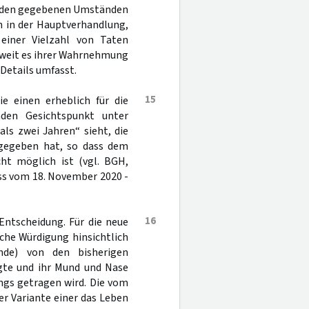
r den gegebenen Umständen
n in der Hauptverhandlung,
 einer Vielzahl von Taten
oweit es ihrer Wahrnehmung
 Details umfasst.
15
ie einen erheblich für die
nden Gesichtspunkt unter
ls zwei Jahren“ sieht, die
gegeben hat, so dass dem
cht möglich ist (vgl. BGH,
uss vom 18. November 2020 -
16
Entscheidung. Für die neue
iche Würdigung hinsichtlich
ünde) von den bisherigen
gte und ihr Mund und Nase
angs getragen wird. Die vom
r Variante einer das Leben