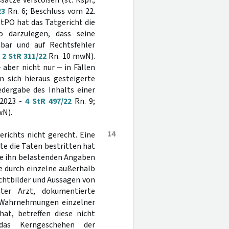
ätze verstoßen (st. Rspr.;
23
Rn. 6; Beschluss vom 22.
tPO hat das Tatgericht die
o darzulegen, dass seine
hbar und auf Rechtsfehler
-
2 StR 311/22
Rn. 10 mwN).
 aber nicht nur ‒ in Fällen
 sich hieraus gesteigerte
edergabe des Inhalts einer
 2023 -
4 StR 497/22
Rn. 9;
wN).
14
richts nicht gerecht. Eine
te die Taten bestritten hat
ie ihn belastenden Angaben
e durch einzelne außerhalb
chtbilder und Aussagen von
ter Arzt, dokumentierte
 Wahrnehmungen einzelner
at, betreffen diese nicht
 das Kerngeschehen der