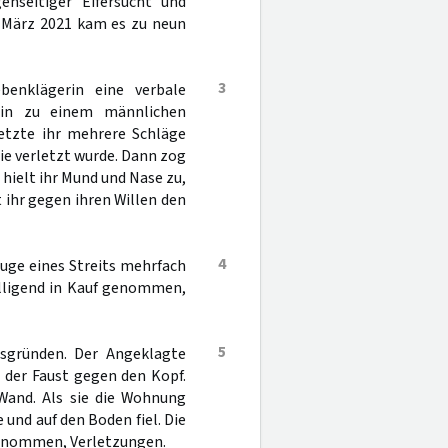
enseitiger Eifersucht und
d März 2021 kam es zu neun
3
enklägerin eine verbale
rin zu einem männlichen
etzte ihr mehrere Schläge
ie verletzt wurde. Dann zog
 hielt ihr Mund und Nase zu,
 ihr gegen ihren Willen den
4
uge eines Streits mehrfach
illigend in Kauf genommen,
5
tsgründen. Der Angeklagte
 der Faust gegen den Kopf.
Wand. Als sie die Wohnung
e und auf den Boden fiel. Die
 genommen, Verletzungen.