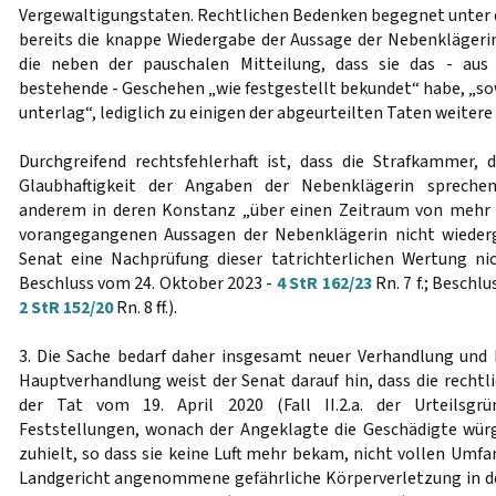
Vergewaltigungstaten. Rechtlichen Bedenken begegnet unte
bereits die knappe Wiedergabe der Aussage der Nebenklägeri
die neben der pauschalen Mitteilung, dass sie das - aus
bestehende - Geschehen „wie festgestellt bekundet“ habe, „s
unterlag“, lediglich zu einigen der abgeurteilten Taten weitere
Durchgreifend rechtsfehlerhaft ist, dass die Strafkammer, d
Glaubhaftigkeit der Angaben der Nebenklägerin spreche
anderem in deren Konstanz „über einen Zeitraum von mehr a
vorangegangenen Aussagen der Nebenklägerin nicht wieder
Senat eine Nachprüfung dieser tatrichterlichen Wertung ni
Beschluss vom 24. Oktober 2023 -
4 StR 162/23
Rn. 7 f.; Beschl
2 StR 152/20
Rn. 8 ff.).
3. Die Sache bedarf daher insgesamt neuer Verhandlung und 
Hauptverhandlung weist der Senat darauf hin, dass die rechtl
der Tat vom 19. April 2020 (Fall II.2.a. der Urteilsgr
Feststellungen, wonach der Angeklagte die Geschädigte wür
zuhielt, so dass sie keine Luft mehr bekam, nicht vollen Umf
Landgericht angenommene gefährliche Körperverletzung in de