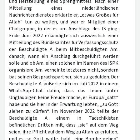
und Herstellung eines Sprengmittels. Nach einer
Mitteilung eines niederländischen
Nachrichtendienstes erklärte er, „etwas Großes für
Allah“ tun zu wollen, und war er Mitglied einer
Chatgruppe, in der es um Anschläge des IS ging.
Ende Juni 2022 erkundigte sich ausweislich einer
Mitteilung des Bundesamtes für Verfassungsschutz
der Beschuldigte A. beim Mitbeschuldigten Am.
danach, wann ein Anschlag durchgeführt werden
solle und ob Am. einen solchen im Namen des ISPK
organisiere. Am. verneinte letzteres nicht, sondern
bat seinen Gesprächspartner, sich zu gedulden. Der
Beschuldigte A. äußerte sich im Juli 2022 in einem
WhatsApp-Chat dahin, dass das Leben unter
Ungläubigen keine Freude mache, er Europa „satt“
habe und sie hier in der Erwartung lebten, „zu Gott
ziehen zu dürfen“. Im November 2022 teilte der
Beschuldigte A. einem in Tadschikistan
befindlichen Dritten mit, dass „sie“ auf dem Weg
seien, ihre Pflicht auf dem Weg zu Allah zu erfüllen,
und es, so Gott wolle, bald „eine Bombe geben“