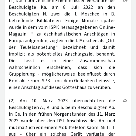
24
(1) Nach polizeilichen Erkenntnissen versandte der
Beschuldigte Ka. am 8. Juli 2022 an den
Beschuldigten N. zwei die I. Moschee in B.
betreffende Bilddateien. Einige Monate später
wurde in dem vom ISPK herausgegebenen Online-
Magazin“ “ zu dschihadistischen Anschlägen in
Europa aufgerufen, zugleich die I. Moschee als „Ort
der Teufelsanbetung“ bezeichnet und damit
implizit als potentielles Anschlagsziel benannt.
Dies lässt es in einer Zusammenschau
wahrscheinlich erscheinen, dass sich die
Gruppierung - möglicherweise beeinflusst durch
Kontakte zum ISPK - mit dem Gedanken befasste,
einen Anschlag auf dieses Gotteshaus zu verüben.
25
(2) Am 10. März 2023 übernachteten die
Beschuldigten A., K. und S. beim Beschuldigten Ab.
in Ge. In den frühen Morgenstunden des 11. März
2023 wurde über den DSL-Anschluss des Ab. und
mutmaßlich von einem Mobiltelefon Xaomi Mi 11 T
aus - über ein solches Gerät verfügte der