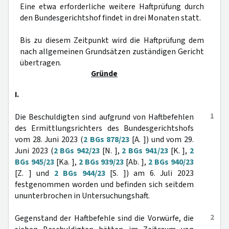
Eine etwa erforderliche weitere Haftprüfung durch
den Bundesgerichtshof findet in drei Monaten statt.
Bis zu diesem Zeitpunkt wird die Haftprüfung dem
nach allgemeinen Grundsätzen zuständigen Gericht
übertragen.
Gründe
I.
1
Die Beschuldigten sind aufgrund von Haftbefehlen
des Ermittlungsrichters des Bundesgerichtshofs
vom 28. Juni 2023 (
2 BGs 878/23
[A. ]) und vom 29.
Juni 2023 (
2 BGs 942/23
[N. ],
2 BGs 941/23
[K. ],
2
BGs 945/23
[Ka. ],
2 BGs 939/23
[Ab. ],
2 BGs 940/23
[Z. ] und
2 BGs 944/23
[S. ]) am 6. Juli 2023
festgenommen worden und befinden sich seitdem
ununterbrochen in Untersuchungshaft.
2
Gegenstand der Haftbefehle sind die Vorwürfe, die