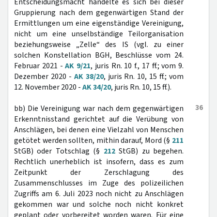
Entscheidungsmacht handelte es sich bei dieser
Gruppierung nach dem gegenwärtigen Stand der
Ermittlungen um eine eigenständige Vereinigung,
nicht um eine unselbständige Teilorganisation
beziehungsweise „Zelle“ des IS (vgl. zu einer
solchen Konstellation BGH, Beschlüsse vom 24.
Februar 2021 -
AK 9/21
, juris Rn. 10 f., 17 ff.; vom 9.
Dezember 2020 -
AK 38/20
, juris Rn. 10, 15 ff.; vom
12. November 2020 -
AK 34/20
, juris Rn. 10, 15 ff.).
36
bb) Die Vereinigung war nach dem gegenwärtigen
Erkenntnisstand gerichtet auf die Verübung von
Anschlägen, bei denen eine Vielzahl von Menschen
getötet werden sollten, mithin darauf, Mord (§
211
StGB) oder Totschlag (§
212
StGB) zu begehen.
Rechtlich unerheblich ist insofern, dass es zum
Zeitpunkt der Zerschlagung des
Zusammenschlusses im Zuge des polizeilichen
Zugriffs am 6. Juli 2023 noch nicht zu Anschlägen
gekommen war und solche noch nicht konkret
geplant oder vorbereitet worden waren. Für eine