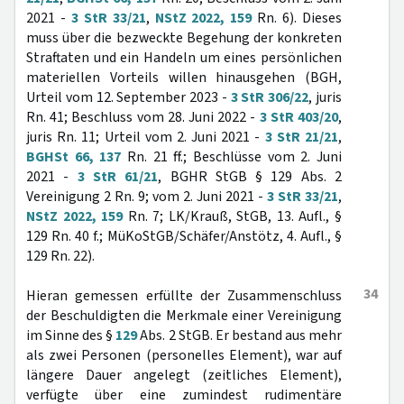
2021 -
3 StR 33/21
,
NStZ 2022, 159
Rn. 6). Dieses
muss über die bezweckte Begehung der konkreten
Straftaten und ein Handeln um eines persönlichen
materiellen Vorteils willen hinausgehen (BGH,
Urteil vom 12. September 2023 -
3 StR 306/22
, juris
Rn. 41; Beschluss vom 28. Juni 2022 -
3 StR 403/20
,
juris Rn. 11; Urteil vom 2. Juni 2021 -
3 StR 21/21
,
BGHSt 66, 137
Rn. 21 ff.; Beschlüsse vom 2. Juni
2021 -
3 StR 61/21
, BGHR StGB § 129 Abs. 2
Vereinigung 2 Rn. 9; vom 2. Juni 2021 -
3 StR 33/21
,
NStZ 2022, 159
Rn. 7; LK/Krauß, StGB, 13. Aufl., §
129 Rn. 40 f.; MüKoStGB/Schäfer/Anstötz, 4. Aufl., §
129 Rn. 22).
34
Hieran gemessen erfüllte der Zusammenschluss
der Beschuldigten die Merkmale einer Vereinigung
im Sinne des §
129
Abs. 2 StGB. Er bestand aus mehr
als zwei Personen (personelles Element), war auf
längere Dauer angelegt (zeitliches Element),
verfügte über eine zumindest rudimentäre