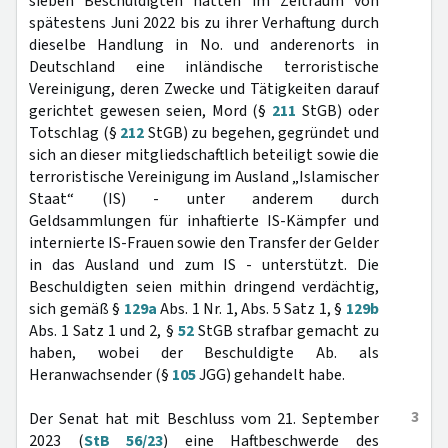
sieben Beschuldigten hätten im Zeitraum von
spätestens Juni 2022 bis zu ihrer Verhaftung durch
dieselbe Handlung in No. und anderenorts in
Deutschland eine inländische terroristische
Vereinigung, deren Zwecke und Tätigkeiten darauf
gerichtet gewesen seien, Mord (§
211
StGB) oder
Totschlag (§
212
StGB) zu begehen, gegründet und
sich an dieser mitgliedschaftlich beteiligt sowie die
terroristische Vereinigung im Ausland „Islamischer
Staat“ (IS) - unter anderem durch
Geldsammlungen für inhaftierte IS-Kämpfer und
internierte IS-Frauen sowie den Transfer der Gelder
in das Ausland und zum IS - unterstützt. Die
Beschuldigten seien mithin dringend verdächtig,
sich gemäß §
129a
Abs. 1 Nr. 1, Abs. 5 Satz 1, §
129b
Abs. 1 Satz 1 und 2, §
52
StGB strafbar gemacht zu
haben, wobei der Beschuldigte Ab. als
Heranwachsender (§
105
JGG) gehandelt habe.
3
Der Senat hat mit Beschluss vom 21. September
2023 (
StB 56/23
) eine Haftbeschwerde des