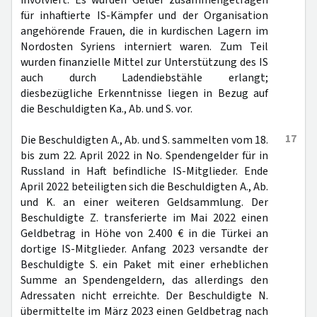
involviert. Es wurden Gelder zusammengetragen
für inhaftierte IS-Kämpfer und der Organisation
angehörende Frauen, die in kurdischen Lagern im
Nordosten Syriens interniert waren. Zum Teil
wurden finanzielle Mittel zur Unterstützung des IS
auch durch Ladendiebstähle erlangt;
diesbezügliche Erkenntnisse liegen in Bezug auf
die Beschuldigten Ka., Ab. und S. vor.
17
Die Beschuldigten A., Ab. und S. sammelten vom 18.
bis zum 22. April 2022 in No. Spendengelder für in
Russland in Haft befindliche IS-Mitglieder. Ende
April 2022 beteiligten sich die Beschuldigten A., Ab.
und K. an einer weiteren Geldsammlung. Der
Beschuldigte Z. transferierte im Mai 2022 einen
Geldbetrag in Höhe von 2.400 € in die Türkei an
dortige IS-Mitglieder. Anfang 2023 versandte der
Beschuldigte S. ein Paket mit einer erheblichen
Summe an Spendengeldern, das allerdings den
Adressaten nicht erreichte. Der Beschuldigte N.
übermittelte im März 2023 einen Geldbetrag nach