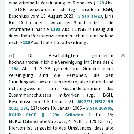
eine kriminelle Vereinigung im Sinne des §
129
Abs.
1 StGB einzuordnen ist (vgl. insofern BGH,
Beschluss vom 10. August 2023 -
3 StR 36/23
, juris
Rn. 20 ff.) oder - wozu der Senat neigt - die
Strafbarkeit nach §
129a
Abs. 1 StGB in Bezug auf
denselben Personenzusammenschluss eine solche
nach §
129
Abs. 1 Satz 1 StGB verdrängt.
38
cc) Die Beschuldigten gründeten
hochwahrscheinlich die Vereinigung im Sinne des §
129a
Abs. 1 StGB gemeinsam. Gründer einer
Vereinigung sind die Personen, die den
Gründungsakt wesentlich fördern, also führend und
richtungweisend am Zustandekommen des
Zusammenschlusses mitwirken (vgl. BGH,
Beschlüsse vom 9. Februar 2021 -
AK 3/21
,
NStZ-RR
2021, 136
, 137; vom 10. Januar 2006 -
3 StR 263/05
,
BGHR StGB § 129a Gründen 2
Rn. 15;
MüKoStGB/Schäfer/Anstötz, 4. Aufl., § 129 Rn. 77).
Hiervon ist angesichts des Umstandes, dass alle