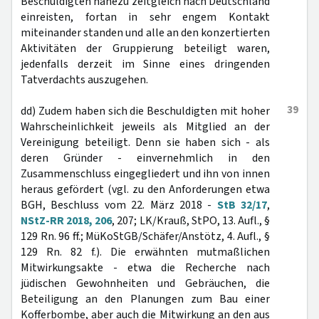
Beschuldigten nahezu zeitgleich nach Deutschland
einreisten, fortan in sehr engem Kontakt
miteinander standen und alle an den konzertierten
Aktivitäten der Gruppierung beteiligt waren,
jedenfalls derzeit im Sinne eines dringenden
Tatverdachts auszugehen.
39
dd) Zudem haben sich die Beschuldigten mit hoher
Wahrscheinlichkeit jeweils als Mitglied an der
Vereinigung beteiligt. Denn sie haben sich - als
deren Gründer - einvernehmlich in den
Zusammenschluss eingegliedert und ihn von innen
heraus gefördert (vgl. zu den Anforderungen etwa
BGH, Beschluss vom 22. März 2018 -
StB 32/17
,
NStZ-RR 2018, 206
, 207; LK/Krauß, StPO, 13. Aufl., §
129 Rn. 96 ff.; MüKoStGB/Schäfer/Anstötz, 4. Aufl., §
129 Rn. 82 f.). Die erwähnten mutmaßlichen
Mitwirkungsakte - etwa die Recherche nach
jüdischen Gewohnheiten und Gebräuchen, die
Beteiligung an den Planungen zum Bau einer
Kofferbombe, aber auch die Mitwirkung an den aus