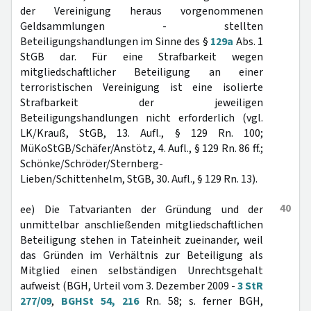
der Vereinigung heraus vorgenommenen
Geldsammlungen - stellten
Beteiligungshandlungen im Sinne des §
129a
Abs. 1
StGB dar. Für eine Strafbarkeit wegen
mitgliedschaftlicher Beteiligung an einer
terroristischen Vereinigung ist eine isolierte
Strafbarkeit der jeweiligen
Beteiligungshandlungen nicht erforderlich (vgl.
LK/Krauß, StGB, 13. Aufl., § 129 Rn. 100;
MüKoStGB/Schäfer/Anstötz, 4. Aufl., § 129 Rn. 86 ff.;
Schönke/Schröder/Sternberg-
Lieben/Schittenhelm, StGB, 30. Aufl., § 129 Rn. 13).
40
ee) Die Tatvarianten der Gründung und der
unmittelbar anschließenden mitgliedschaftlichen
Beteiligung stehen in Tateinheit zueinander, weil
das Gründen im Verhältnis zur Beteiligung als
Mitglied einen selbständigen Unrechtsgehalt
aufweist (BGH, Urteil vom 3. Dezember 2009 -
3 StR
277/09
,
BGHSt 54, 216
Rn. 58; s. ferner BGH,