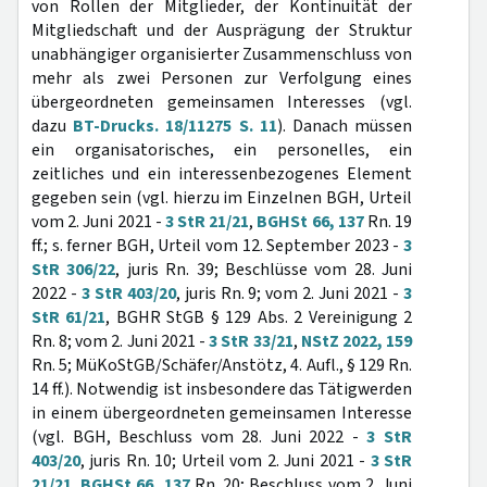
von Rollen der Mitglieder, der Kontinuität der
Mitgliedschaft und der Ausprägung der Struktur
unabhängiger organisierter Zusammenschluss von
mehr als zwei Personen zur Verfolgung eines
übergeordneten gemeinsamen Interesses (vgl.
dazu
BT-Drucks. 18/11275 S. 11
). Danach müssen
ein organisatorisches, ein personelles, ein
zeitliches und ein interessenbezogenes Element
gegeben sein (vgl. hierzu im Einzelnen BGH, Urteil
vom 2. Juni 2021 -
3 StR 21/21
,
BGHSt 66, 137
Rn. 19
ff.; s. ferner BGH, Urteil vom 12. September 2023 -
3
StR 306/22
, juris Rn. 39; Beschlüsse vom 28. Juni
2022 -
3 StR 403/20
, juris Rn. 9; vom 2. Juni 2021 -
3
StR 61/21
, BGHR StGB § 129 Abs. 2 Vereinigung 2
Rn. 8; vom 2. Juni 2021 -
3 StR 33/21
,
NStZ 2022, 159
Rn. 5; MüKoStGB/Schäfer/Anstötz, 4. Aufl., § 129 Rn.
14 ff.). Notwendig ist insbesondere das Tätigwerden
in einem übergeordneten gemeinsamen Interesse
(vgl. BGH, Beschluss vom 28. Juni 2022 -
3 StR
403/20
, juris Rn. 10; Urteil vom 2. Juni 2021 -
3 StR
21/21
,
BGHSt 66, 137
Rn. 20; Beschluss vom 2. Juni