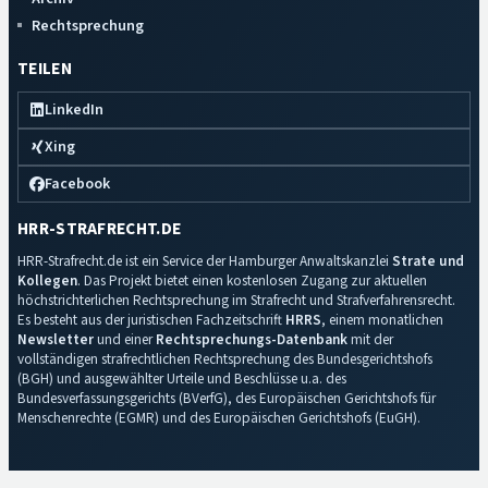
Rechtsprechung
TEILEN
LinkedIn
Xing
Facebook
HRR-STRAFRECHT.DE
HRR-Strafrecht.de ist ein Service der Hamburger Anwaltskanzlei
Strate und
Kollegen
. Das Projekt bietet einen kostenlosen Zugang zur aktuellen
höchstrichterlichen Rechtsprechung im Strafrecht und Strafverfahrensrecht.
Es besteht aus der juristischen Fachzeitschrift
HRRS
, einem monatlichen
Newsletter
und einer
Rechtsprechungs-Datenbank
mit der
vollständigen strafrechtlichen Rechtsprechung des Bundesgerichtshofs
(BGH) und ausgewählter Urteile und Beschlüsse u.a. des
Bundesverfassungsgerichts (BVerfG), des Europäischen Gerichtshofs für
Menschenrechte (EGMR) und des Europäischen Gerichtshofs (EuGH).
Impressum
·
Datenschutz