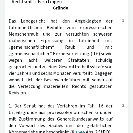
Rechtsmittels zu tragen.
Gründe
1
Das Landgericht hat den Angeklagten der
tateinheitlichen Beihilfe zum erpresserischen
Menschenraub und zur versuchten schweren
räuberischen Erpressung in Tateinheit mit
„gemeinschaftlichem“ Raub und mit
„gemeinschaftlicher“ Körperverletzung (II.6) sowie
wegen acht weiterer Straftaten schuldig
gesprochen und zu einer Gesamtfreiheitsstrafe von
vier Jahren und sechs Monaten verurteilt. Dagegen
wendet sich der Beschwerdeführer mit seiner auf
die Verletzung materiellen Rechts gestützten
Revision.
2
1. Der Senat hat das Verfahren im Fall II.6 der
Urteilsgründe aus prozessökonomischen Gründen
mit Zustimmung des Generalbundesanwalts auf
den Vorwurf des Raubes und der gefährlichen
Körperverletzung beschränkt (§
154a
Abs. 2 StPO).