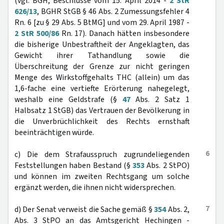
(vgl. BGH, Beschlüsse vom 15. April 2014 -
2 StR
626/13
, BGHR StGB § 46 Abs. 2 Zumessungsfehler 4
Rn. 6 [zu § 29 Abs. 5 BtMG] und vom 29. April 1987 -
2 StR 500/86
Rn. 17). Danach hätten insbesondere
die bisherige Unbestraftheit der Angeklagten, das
Gewicht ihrer Tathandlung sowie die
Überschreitung der Grenze zur nicht geringen
Menge des Wirkstoffgehalts THC (allein) um das
1,6-fache eine vertiefte Erörterung nahegelegt,
weshalb eine Geldstrafe (§
47
Abs. 2 Satz 1
Halbsatz 1 StGB) das Vertrauen der Bevölkerung in
die Unverbrüchlichkeit des Rechts ernsthaft
beeinträchtigen würde.
6
c) Die dem Strafausspruch zugrundeliegenden
Feststellungen haben Bestand (§
353
Abs. 2 StPO)
und können im zweiten Rechtsgang um solche
ergänzt werden, die ihnen nicht widersprechen.
7
d) Der Senat verweist die Sache gemäß §
354
Abs. 2,
Abs. 3 StPO an das Amtsgericht Hechingen -