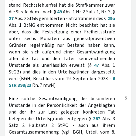
stand. Rechtsfehlerfrei hat die Strafkammer zwar
die Strafe dem - nach §
49
Abs. 1 Nr. 2 Satz 1, Nr. 3, §
27
Abs. 2 StGB gemilderten - Strafrahmen des §
29a
Abs. 1 BtMG entnommen. Nicht beachtet hat sie
aber, dass die Festsetzung einer Freiheitsstrafe
unter sechs Monaten aus generalpräventiven
Gründen regelmäßig nur Bestand haben kann,
wenn sie sich aufgrund einer Gesamtwürdigung
aller die Tat und den Täter kennzeichnenden
Umstände als unerlässlich erweist (§
47
Abs. 1
StGB) und dies in den Urteilsgründen dargestellt
wird (BGH, Beschluss vom 19. September 2023 -
6
StR 398/23
Rn. 7 mwN).
5
Eine solche Gesamtwürdigung der besonderen
Umstände in der Persönlichkeit der Angeklagten
und der ihr zur Last gelegten konkreten Tat
belegen die Urteilsgründe entgegen §
267
Abs. 3
Satz 2 Halbsatz 2 StPO - auch aus ihrem
Gesamtzusammenhang (vgl. BGH, Urteil vom 8.