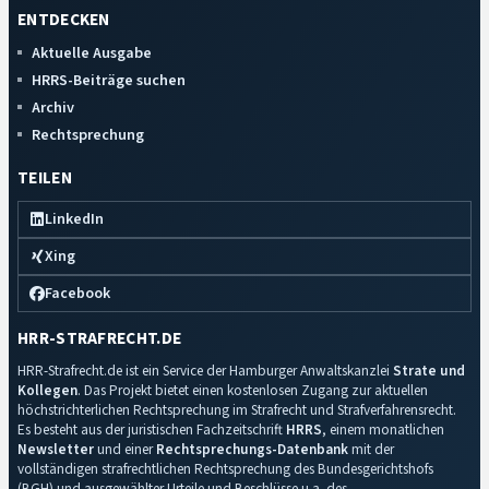
ENTDECKEN
Aktuelle Ausgabe
HRRS-Beiträge suchen
Archiv
Rechtsprechung
TEILEN
LinkedIn
Xing
Facebook
HRR-STRAFRECHT.DE
HRR-Strafrecht.de ist ein Service der Hamburger Anwaltskanzlei
Strate und
Kollegen
. Das Projekt bietet einen kostenlosen Zugang zur aktuellen
höchstrichterlichen Rechtsprechung im Strafrecht und Strafverfahrensrecht.
Es besteht aus der juristischen Fachzeitschrift
HRRS
, einem monatlichen
Newsletter
und einer
Rechtsprechungs-Datenbank
mit der
vollständigen strafrechtlichen Rechtsprechung des Bundesgerichtshofs
(BGH) und ausgewählter Urteile und Beschlüsse u.a. des