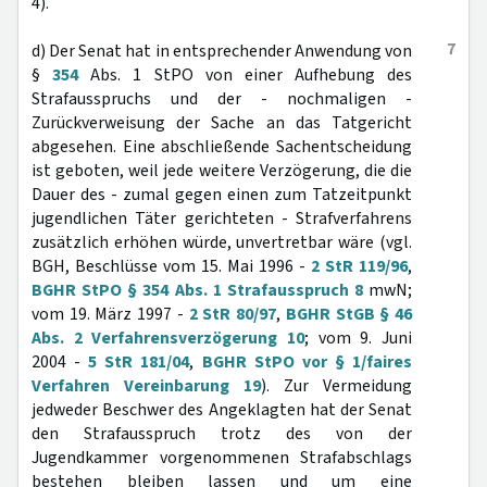
4).
7
d) Der Senat hat in entsprechender Anwendung von
§
354
Abs. 1 StPO von einer Aufhebung des
Strafausspruchs und der - nochmaligen -
Zurückverweisung der Sache an das Tatgericht
abgesehen. Eine abschließende Sachentscheidung
ist geboten, weil jede weitere Verzögerung, die die
Dauer des - zumal gegen einen zum Tatzeitpunkt
jugendlichen Täter gerichteten - Strafverfahrens
zusätzlich erhöhen würde, unvertretbar wäre (vgl.
BGH, Beschlüsse vom 15. Mai 1996 -
2 StR 119/96
,
BGHR StPO § 354 Abs. 1 Strafausspruch 8
mwN;
vom 19. März 1997 -
2 StR 80/97
,
BGHR StGB § 46
Abs. 2 Verfahrensverzögerung 10
; vom 9. Juni
2004 -
5 StR 181/04
,
BGHR StPO vor § 1/faires
Verfahren Vereinbarung 19
). Zur Vermeidung
jedweder Beschwer des Angeklagten hat der Senat
den Strafausspruch trotz des von der
Jugendkammer vorgenommenen Strafabschlags
bestehen bleiben lassen und um eine