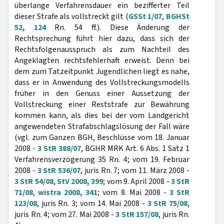
überlange Verfahrensdauer ein bezifferter Teil
dieser Strafe als vollstreckt gilt (
GSSt 1/07
,
BGHSt
52, 124
Rn. 54 ff.). Diese Änderung der
Rechtsprechung führt hier dazu, dass sich der
Rechtsfolgenausspruch als zum Nachteil des
Angeklagten rechtsfehlerhaft erweist. Denn bei
dem zum Tatzeitpunkt Jugendlichen liegt es nahe,
dass er in Anwendung des Vollstreckungsmodells
früher in den Genuss einer Aussetzung der
Vollstreckung einer Reststrafe zur Bewährung
kommen kann, als dies bei der vom Landgericht
angewendeten Strafabschlagslösung der Fall wäre
(vgl. zum Ganzen BGH, Beschlüsse vom 18. Januar
2008 -
3 StR 388/07
, BGHR MRK Art. 6 Abs. 1 Satz 1
Verfahrensverzögerung 35 Rn. 4; vom 19. Februar
2008 -
3 StR 536/07
, juris Rn. 7; vom 11. März 2008 -
3 StR 54/08
,
StV 2008, 399
; vom 9. April 2008 -
3 StR
71/08
,
wistra 2008, 341
; vom 8. Mai 2008 -
3 StR
123/08
, juris Rn. 3; vom 14. Mai 2008 -
3 StR 75/08
,
juris Rn. 4; vom 27. Mai 2008 -
3 StR 157/08
, juris Rn.