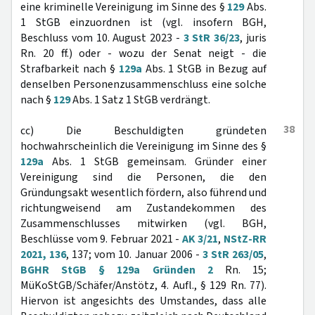
eine kriminelle Vereinigung im Sinne des §
129
Abs.
1 StGB einzuordnen ist (vgl. insofern BGH,
Beschluss vom 10. August 2023 -
3 StR 36/23
, juris
Rn. 20 ff.) oder - wozu der Senat neigt - die
Strafbarkeit nach §
129a
Abs. 1 StGB in Bezug auf
denselben Personenzusammenschluss eine solche
nach §
129
Abs. 1 Satz 1 StGB verdrängt.
38
cc) Die Beschuldigten gründeten
hochwahrscheinlich die Vereinigung im Sinne des §
129a
Abs. 1 StGB gemeinsam. Gründer einer
Vereinigung sind die Personen, die den
Gründungsakt wesentlich fördern, also führend und
richtungweisend am Zustandekommen des
Zusammenschlusses mitwirken (vgl. BGH,
Beschlüsse vom 9. Februar 2021 -
AK 3/21
,
NStZ-RR
2021, 136
, 137; vom 10. Januar 2006 -
3 StR 263/05
,
BGHR StGB § 129a Gründen 2
Rn. 15;
MüKoStGB/Schäfer/Anstötz, 4. Aufl., § 129 Rn. 77).
Hiervon ist angesichts des Umstandes, dass alle