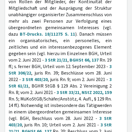
von Rollen der Mitglieder, der Kontinuität der
Mitgliedschaft und der Ausprägung der Struktur
unabhängiger organisierter Zusammenschluss von
mehr als zwei Personen zur Verfolgung eines
übergeordneten gemeinsamen Interesses (vgl.
dazu
BT-Drucks. 18/11275 S. 11
). Danach müssen
ein organisatorisches, ein personelles, ein
zeitliches und ein interessenbezogenes Element
gegeben sein (vgl. hierzu im Einzelnen BGH, Urteil
vom 2. Juni 2021 -
3 StR 21/21
,
BGHSt 66, 137
Rn. 19
ff.; s. ferner BGH, Urteil vom 12. September 2023 -
3
StR 306/22
, juris Rn. 39; Beschlüsse vom 28. Juni
2022 -
3 StR 403/20
, juris Rn. 9; vom 2. Juni 2021 -
3
StR 61/21
, BGHR StGB § 129 Abs. 2 Vereinigung 2
Rn. 8; vom 2. Juni 2021 -
3 StR 33/21
,
NStZ 2022, 159
Rn. 5; MüKoStGB/Schäfer/Anstötz, 4. Aufl., § 129 Rn.
14 ff.). Notwendig ist insbesondere das Tätigwerden
in einem übergeordneten gemeinsamen Interesse
(vgl. BGH, Beschluss vom 28. Juni 2022 -
3 StR
403/20
, juris Rn. 10; Urteil vom 2. Juni 2021 -
3 StR
21/21
,
BGHSt 66, 137
Rn. 20; Beschluss vom 2. Juni