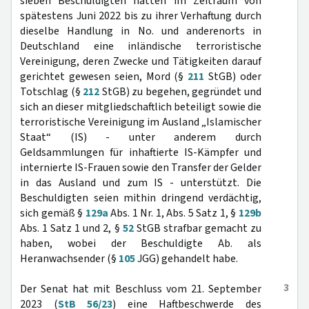
sieben Beschuldigten hätten im Zeitraum von
spätestens Juni 2022 bis zu ihrer Verhaftung durch
dieselbe Handlung in No. und anderenorts in
Deutschland eine inländische terroristische
Vereinigung, deren Zwecke und Tätigkeiten darauf
gerichtet gewesen seien, Mord (§
211
StGB) oder
Totschlag (§
212
StGB) zu begehen, gegründet und
sich an dieser mitgliedschaftlich beteiligt sowie die
terroristische Vereinigung im Ausland „Islamischer
Staat“ (IS) - unter anderem durch
Geldsammlungen für inhaftierte IS-Kämpfer und
internierte IS-Frauen sowie den Transfer der Gelder
in das Ausland und zum IS - unterstützt. Die
Beschuldigten seien mithin dringend verdächtig,
sich gemäß §
129a
Abs. 1 Nr. 1, Abs. 5 Satz 1, §
129b
Abs. 1 Satz 1 und 2, §
52
StGB strafbar gemacht zu
haben, wobei der Beschuldigte Ab. als
Heranwachsender (§
105
JGG) gehandelt habe.
3
Der Senat hat mit Beschluss vom 21. September
2023 (
StB 56/23
) eine Haftbeschwerde des