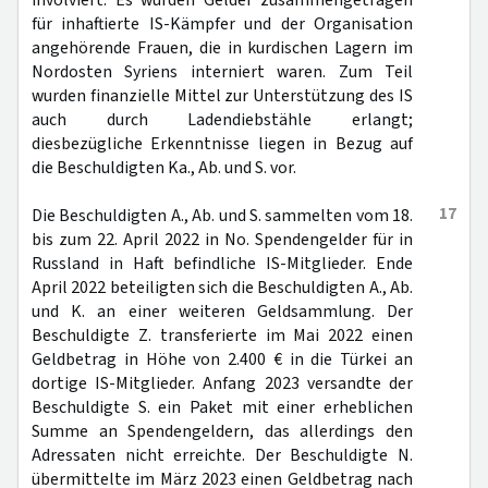
involviert. Es wurden Gelder zusammengetragen
für inhaftierte IS-Kämpfer und der Organisation
angehörende Frauen, die in kurdischen Lagern im
Nordosten Syriens interniert waren. Zum Teil
wurden finanzielle Mittel zur Unterstützung des IS
auch durch Ladendiebstähle erlangt;
diesbezügliche Erkenntnisse liegen in Bezug auf
die Beschuldigten Ka., Ab. und S. vor.
17
Die Beschuldigten A., Ab. und S. sammelten vom 18.
bis zum 22. April 2022 in No. Spendengelder für in
Russland in Haft befindliche IS-Mitglieder. Ende
April 2022 beteiligten sich die Beschuldigten A., Ab.
und K. an einer weiteren Geldsammlung. Der
Beschuldigte Z. transferierte im Mai 2022 einen
Geldbetrag in Höhe von 2.400 € in die Türkei an
dortige IS-Mitglieder. Anfang 2023 versandte der
Beschuldigte S. ein Paket mit einer erheblichen
Summe an Spendengeldern, das allerdings den
Adressaten nicht erreichte. Der Beschuldigte N.
übermittelte im März 2023 einen Geldbetrag nach