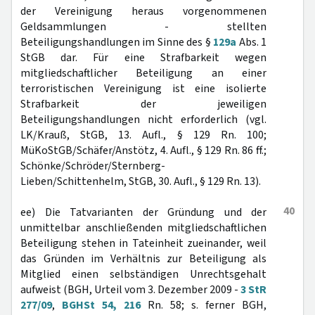
der Vereinigung heraus vorgenommenen
Geldsammlungen - stellten
Beteiligungshandlungen im Sinne des §
129a
Abs. 1
StGB dar. Für eine Strafbarkeit wegen
mitgliedschaftlicher Beteiligung an einer
terroristischen Vereinigung ist eine isolierte
Strafbarkeit der jeweiligen
Beteiligungshandlungen nicht erforderlich (vgl.
LK/Krauß, StGB, 13. Aufl., § 129 Rn. 100;
MüKoStGB/Schäfer/Anstötz, 4. Aufl., § 129 Rn. 86 ff.;
Schönke/Schröder/Sternberg-
Lieben/Schittenhelm, StGB, 30. Aufl., § 129 Rn. 13).
40
ee) Die Tatvarianten der Gründung und der
unmittelbar anschließenden mitgliedschaftlichen
Beteiligung stehen in Tateinheit zueinander, weil
das Gründen im Verhältnis zur Beteiligung als
Mitglied einen selbständigen Unrechtsgehalt
aufweist (BGH, Urteil vom 3. Dezember 2009 -
3 StR
277/09
,
BGHSt 54, 216
Rn. 58; s. ferner BGH,