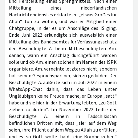
und Herstellung eines Sprengmittels. Nach einer
Mitteilung eines niederländischen
Nachrichtendienstes erklärte er, „etwas Großes für
Allah“ tun zu wollen, und war er Mitglied einer
Chatgruppe, in der es um Anschläge des IS ging.
Ende Juni 2022 erkundigte sich ausweislich einer
Mitteilung des Bundesamtes für Verfassungsschutz
der Beschuldigte A. beim Mitbeschuldigten Am.
danach, wann ein Anschlag durchgeführt werden
solle und ob Am. einen solchen im Namen des ISPK
organisiere. Am. verneinte letzteres nicht, sondern
bat seinen Gesprächspartner, sich zu gedulden. Der
Beschuldigte A. äußerte sich im Juli 2022 in einem
WhatsApp-Chat dahin, dass das Leben unter
Ungläubigen keine Freude mache, er Europa „satt“
habe und sie hier in der Erwartung lebten, „zu Gott
ziehen zu dürfen“. Im November 2022 teilte der
Beschuldigte A. einem in Tadschikistan
befindlichen Dritten mit, dass „sie“ auf dem Weg
seien, ihre Pflicht auf dem Weg zu Allah zu erfüllen,
und es, so Gott wolle, bald „eine Bombe geben“