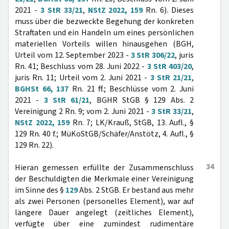
2021 -
3 StR 33/21
,
NStZ 2022, 159
Rn. 6). Dieses
muss über die bezweckte Begehung der konkreten
Straftaten und ein Handeln um eines persönlichen
materiellen Vorteils willen hinausgehen (BGH,
Urteil vom 12. September 2023 -
3 StR 306/22
, juris
Rn. 41; Beschluss vom 28. Juni 2022 -
3 StR 403/20
,
juris Rn. 11; Urteil vom 2. Juni 2021 -
3 StR 21/21
,
BGHSt 66, 137
Rn. 21 ff.; Beschlüsse vom 2. Juni
2021 -
3 StR 61/21
, BGHR StGB § 129 Abs. 2
Vereinigung 2 Rn. 9; vom 2. Juni 2021 -
3 StR 33/21
,
NStZ 2022, 159
Rn. 7; LK/Krauß, StGB, 13. Aufl., §
129 Rn. 40 f.; MüKoStGB/Schäfer/Anstötz, 4. Aufl., §
129 Rn. 22).
34
Hieran gemessen erfüllte der Zusammenschluss
der Beschuldigten die Merkmale einer Vereinigung
im Sinne des §
129
Abs. 2 StGB. Er bestand aus mehr
als zwei Personen (personelles Element), war auf
längere Dauer angelegt (zeitliches Element),
verfügte über eine zumindest rudimentäre