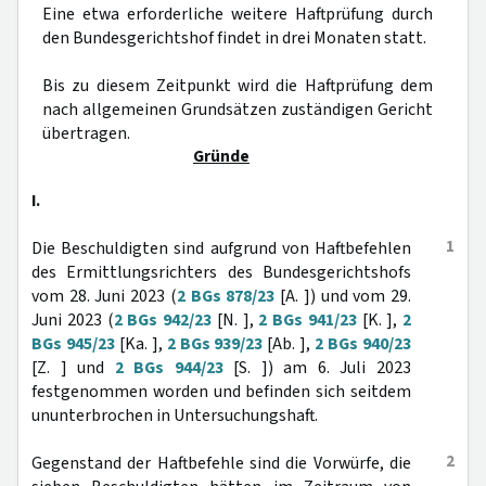
Eine etwa erforderliche weitere Haftprüfung durch
den Bundesgerichtshof findet in drei Monaten statt.
Bis zu diesem Zeitpunkt wird die Haftprüfung dem
nach allgemeinen Grundsätzen zuständigen Gericht
übertragen.
Gründe
I.
1
Die Beschuldigten sind aufgrund von Haftbefehlen
des Ermittlungsrichters des Bundesgerichtshofs
vom 28. Juni 2023 (
2 BGs 878/23
[A. ]) und vom 29.
Juni 2023 (
2 BGs 942/23
[N. ],
2 BGs 941/23
[K. ],
2
BGs 945/23
[Ka. ],
2 BGs 939/23
[Ab. ],
2 BGs 940/23
[Z. ] und
2 BGs 944/23
[S. ]) am 6. Juli 2023
festgenommen worden und befinden sich seitdem
ununterbrochen in Untersuchungshaft.
2
Gegenstand der Haftbefehle sind die Vorwürfe, die