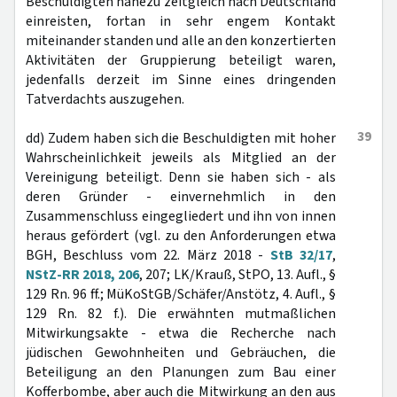
Beschuldigten nahezu zeitgleich nach Deutschland
einreisten, fortan in sehr engem Kontakt
miteinander standen und alle an den konzertierten
Aktivitäten der Gruppierung beteiligt waren,
jedenfalls derzeit im Sinne eines dringenden
Tatverdachts auszugehen.
39
dd) Zudem haben sich die Beschuldigten mit hoher
Wahrscheinlichkeit jeweils als Mitglied an der
Vereinigung beteiligt. Denn sie haben sich - als
deren Gründer - einvernehmlich in den
Zusammenschluss eingegliedert und ihn von innen
heraus gefördert (vgl. zu den Anforderungen etwa
BGH, Beschluss vom 22. März 2018 -
StB 32/17
,
NStZ-RR 2018, 206
, 207; LK/Krauß, StPO, 13. Aufl., §
129 Rn. 96 ff.; MüKoStGB/Schäfer/Anstötz, 4. Aufl., §
129 Rn. 82 f.). Die erwähnten mutmaßlichen
Mitwirkungsakte - etwa die Recherche nach
jüdischen Gewohnheiten und Gebräuchen, die
Beteiligung an den Planungen zum Bau einer
Kofferbombe, aber auch die Mitwirkung an den aus