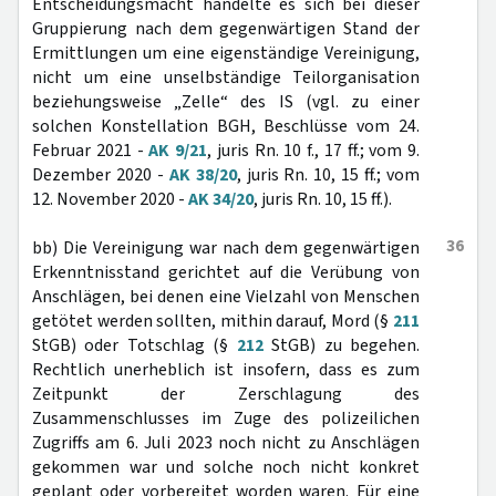
Entscheidungsmacht handelte es sich bei dieser
Gruppierung nach dem gegenwärtigen Stand der
Ermittlungen um eine eigenständige Vereinigung,
nicht um eine unselbständige Teilorganisation
beziehungsweise „Zelle“ des IS (vgl. zu einer
solchen Konstellation BGH, Beschlüsse vom 24.
Februar 2021 -
AK 9/21
, juris Rn. 10 f., 17 ff.; vom 9.
Dezember 2020 -
AK 38/20
, juris Rn. 10, 15 ff.; vom
12. November 2020 -
AK 34/20
, juris Rn. 10, 15 ff.).
36
bb) Die Vereinigung war nach dem gegenwärtigen
Erkenntnisstand gerichtet auf die Verübung von
Anschlägen, bei denen eine Vielzahl von Menschen
getötet werden sollten, mithin darauf, Mord (§
211
StGB) oder Totschlag (§
212
StGB) zu begehen.
Rechtlich unerheblich ist insofern, dass es zum
Zeitpunkt der Zerschlagung des
Zusammenschlusses im Zuge des polizeilichen
Zugriffs am 6. Juli 2023 noch nicht zu Anschlägen
gekommen war und solche noch nicht konkret
geplant oder vorbereitet worden waren. Für eine