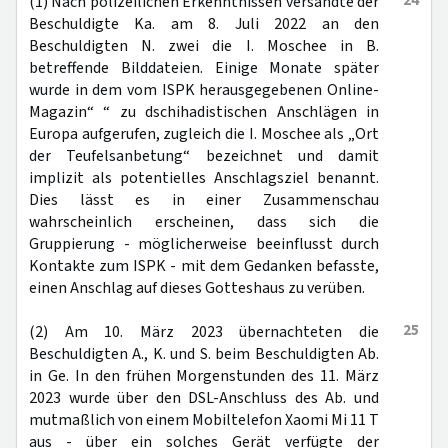
24
(1) Nach polizeilichen Erkenntnissen versandte der
Beschuldigte Ka. am 8. Juli 2022 an den
Beschuldigten N. zwei die I. Moschee in B.
betreffende Bilddateien. Einige Monate später
wurde in dem vom ISPK herausgegebenen Online-
Magazin“ “ zu dschihadistischen Anschlägen in
Europa aufgerufen, zugleich die I. Moschee als „Ort
der Teufelsanbetung“ bezeichnet und damit
implizit als potentielles Anschlagsziel benannt.
Dies lässt es in einer Zusammenschau
wahrscheinlich erscheinen, dass sich die
Gruppierung - möglicherweise beeinflusst durch
Kontakte zum ISPK - mit dem Gedanken befasste,
einen Anschlag auf dieses Gotteshaus zu verüben.
25
(2) Am 10. März 2023 übernachteten die
Beschuldigten A., K. und S. beim Beschuldigten Ab.
in Ge. In den frühen Morgenstunden des 11. März
2023 wurde über den DSL-Anschluss des Ab. und
mutmaßlich von einem Mobiltelefon Xaomi Mi 11 T
aus - über ein solches Gerät verfügte der