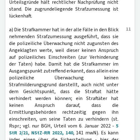
Urteilsgründe hält rechtlicher Nachprüfung nicht
stand. Die zugrundeliegende Strafzumessung ist
lückenhaft.
11
a) Die Strafkammer hat in der alle Fälle in den Blick
nehmenden Strafzumessung ausgeführt, dass sie
die polizeiliche Überwachung nicht zugunsten des
Angeklagten werte, weil dieser keinen Anspruch
auf polizeiliches Einschreiten (zur Verhinderung
der Taten) habe. Damit hat die Strafkammer im
Ausgangspunkt zutreffend erkannt, dass allein eine
polizeiliche Überwachung keinen
Strafmilderungsgrund darstellt, auch nicht unter
dem Gesichtspunkt, dass die Straftat hätte
verhindert werden können; ein Straftäter hat
keinen Anspruch darauf, dass die
Ermittlungsbehörden rechtzeitig gegen ihn
einschreiten, um seine Taten zu verhindern (st.
Rspr.; vgl. nur BGH, Urteil vom 6. Januar 2022 -
5
StR 2/21
,
NStZ-RR 2022, 140
, 141 mwN). Es kann
indes einen über die Sicherstellung - hier der