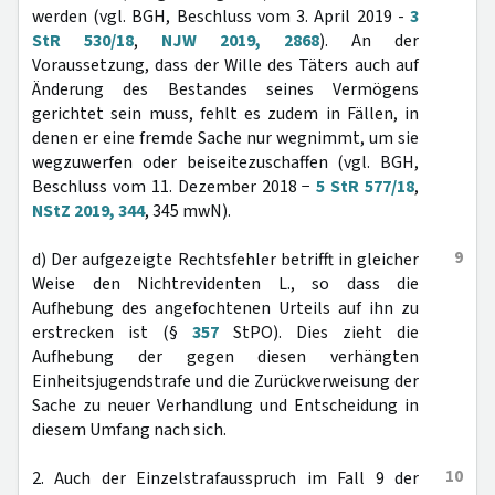
werden (vgl. BGH, Beschluss vom 3. April 2019 -
3
StR 530/18
,
NJW 2019, 2868
). An der
Voraussetzung, dass der Wille des Täters auch auf
Änderung des Bestandes seines Vermögens
gerichtet sein muss, fehlt es zudem in Fällen, in
denen er eine fremde Sache nur wegnimmt, um sie
wegzuwerfen oder beiseitezuschaffen (vgl. BGH,
Beschluss vom 11. Dezember 2018 −
5 StR 577/18
,
NStZ 2019, 344
, 345 mwN).
9
d) Der aufgezeigte Rechtsfehler betrifft in gleicher
Weise den Nichtrevidenten L., so dass die
Aufhebung des angefochtenen Urteils auf ihn zu
erstrecken ist (§
357
StPO). Dies zieht die
Aufhebung der gegen diesen verhängten
Einheitsjugendstrafe und die Zurückverweisung der
Sache zu neuer Verhandlung und Entscheidung in
diesem Umfang nach sich.
10
2. Auch der Einzelstrafausspruch im Fall 9 der