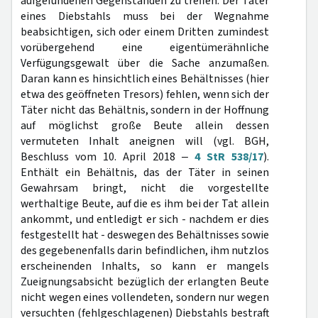
aufgefundenen Gegenständen zu treffen. Der Täter
eines Diebstahls muss bei der Wegnahme
beabsichtigen, sich oder einem Dritten zumindest
vorübergehend eine eigentümerähnliche
Verfügungsgewalt über die Sache anzumaßen.
Daran kann es hinsichtlich eines Behältnisses (hier
etwa des geöffneten Tresors) fehlen, wenn sich der
Täter nicht das Behältnis, sondern in der Hoffnung
auf möglichst große Beute allein dessen
vermuteten Inhalt aneignen will (vgl. BGH,
Beschluss vom 10. April 2018 ‒
4 StR 538/17
).
Enthält ein Behältnis, das der Täter in seinen
Gewahrsam bringt, nicht die vorgestellte
werthaltige Beute, auf die es ihm bei der Tat allein
ankommt, und entledigt er sich - nachdem er dies
festgestellt hat - deswegen des Behältnisses sowie
des gegebenenfalls darin befindlichen, ihm nutzlos
erscheinenden Inhalts, so kann er mangels
Zueignungsabsicht bezüglich der erlangten Beute
nicht wegen eines vollendeten, sondern nur wegen
versuchten (fehlgeschlagenen) Diebstahls bestraft