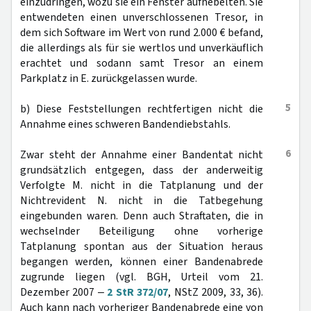
einzudringen, wozu sie ein Fenster aufhebelten. Sie
entwendeten einen unverschlossenen Tresor, in
dem sich Software im Wert von rund 2.000 € befand,
die allerdings als für sie wertlos und unverkäuflich
erachtet und sodann samt Tresor an einem
Parkplatz in E. zurückgelassen wurde.
5
b) Diese Feststellungen rechtfertigen nicht die
Annahme eines schweren Bandendiebstahls.
6
Zwar steht der Annahme einer Bandentat nicht
grundsätzlich entgegen, dass der anderweitig
Verfolgte M. nicht in die Tatplanung und der
Nichtrevident N. nicht in die Tatbegehung
eingebunden waren. Denn auch Straftaten, die in
wechselnder Beteiligung ohne vorherige
Tatplanung spontan aus der Situation heraus
begangen werden, können einer Bandenabrede
zugrunde liegen (vgl. BGH, Urteil vom 21.
Dezember 2007 ‒
2 StR 372/07
, NStZ 2009, 33, 36).
Auch kann nach vorheriger Bandenabrede eine von