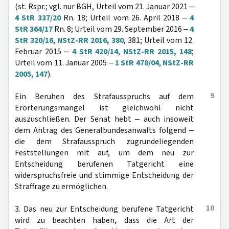
(st. Rspr.; vgl. nur BGH, Urteil vom 21. Januar 2021 ‒
4 StR 337/20
Rn. 18; Urteil vom 26. April 2018 ‒
4
StR 364/17
Rn. 8; Urteil vom 29. September 2016 ‒
4
StR 320/16
,
NStZ-RR 2016, 380
, 381; Urteil vom 12.
Februar 2015 ‒
4 StR 420/14
,
NStZ-RR 2015, 148
;
Urteil vom 11. Januar 2005 ‒
1 StR 478/04
,
NStZ-RR
2005, 147
).
9
Ein Beruhen des Strafausspruchs auf dem
Erörterungsmangel ist gleichwohl nicht
auszuschließen. Der Senat hebt ‒ auch insoweit
dem Antrag des Generalbundesanwalts folgend ‒
die dem Strafausspruch zugrundeliegenden
Feststellungen mit auf, um dem neu zur
Entscheidung berufenen Tatgericht eine
widerspruchsfreie und stimmige Entscheidung der
Straffrage zu ermöglichen.
10
3. Das neu zur Entscheidung berufene Tatgericht
wird zu beachten haben, dass die Art der