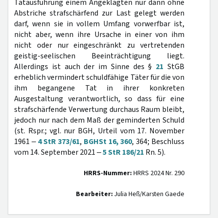
Tatausführung einem Angeklagten nur dann ohne
Abstriche strafschärfend zur Last gelegt werden
darf, wenn sie in vollem Umfang vorwerfbar ist,
nicht aber, wenn ihre Ursache in einer von ihm
nicht oder nur eingeschränkt zu vertretenden
geistig-seelischen Beeinträchtigung liegt.
Allerdings ist auch der im Sinne des §
21
StGB
erheblich vermindert schuldfähige Täter für die von
ihm begangene Tat in ihrer konkreten
Ausgestaltung verantwortlich, so dass für eine
strafschärfende Verwertung durchaus Raum bleibt,
jedoch nur nach dem Maß der geminderten Schuld
(st. Rspr.; vgl. nur BGH, Urteil vom 17. November
1961 ‒
4 StR 373/61
,
BGHSt 16, 360
, 364; Beschluss
vom 14. September 2021 ‒
5 StR 186/21
Rn. 5).
HRRS-Nummer:
HRRS 2024 Nr. 290
Bearbeiter:
Julia Heß/Karsten Gaede