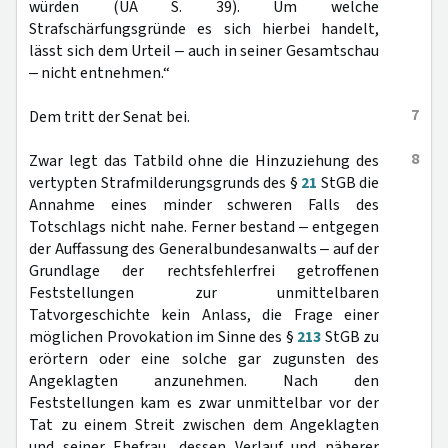
würden (UA S. 39). Um welche
Strafschärfungsgründe es sich hierbei handelt,
lässt sich dem Urteil ‒ auch in seiner Gesamtschau
‒ nicht entnehmen.“
7
Dem tritt der Senat bei.
8
Zwar legt das Tatbild ohne die Hinzuziehung des
vertypten Strafmilderungsgrunds des §
21
StGB die
Annahme eines minder schweren Falls des
Totschlags nicht nahe. Ferner bestand ‒ entgegen
der Auffassung des Generalbundesanwalts ‒ auf der
Grundlage der rechtsfehlerfrei getroffenen
Feststellungen zur unmittelbaren
Tatvorgeschichte kein Anlass, die Frage einer
möglichen Provokation im Sinne des §
213
StGB zu
erörtern oder eine solche gar zugunsten des
Angeklagten anzunehmen. Nach den
Feststellungen kam es zwar unmittelbar vor der
Tat zu einem Streit zwischen dem Angeklagten
und seiner Ehefrau, dessen Verlauf und näherer