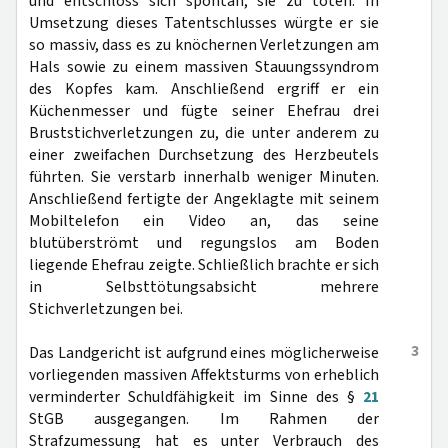
und entschloss sich spontan, sie zu töten. In
Umsetzung dieses Tatentschlusses würgte er sie
so massiv, dass es zu knöchernen Verletzungen am
Hals sowie zu einem massiven Stauungssyndrom
des Kopfes kam. Anschließend ergriff er ein
Küchenmesser und fügte seiner Ehefrau drei
Bruststichverletzungen zu, die unter anderem zu
einer zweifachen Durchsetzung des Herzbeutels
führten. Sie verstarb innerhalb weniger Minuten.
Anschließend fertigte der Angeklagte mit seinem
Mobiltelefon ein Video an, das seine
blutüberströmt und regungslos am Boden
liegende Ehefrau zeigte. Schließlich brachte er sich
in Selbsttötungsabsicht mehrere
Stichverletzungen bei.
3
Das Landgericht ist aufgrund eines möglicherweise
vorliegenden massiven Affektsturms von erheblich
verminderter Schuldfähigkeit im Sinne des §
21
StGB ausgegangen. Im Rahmen der
Strafzumessung hat es unter Verbrauch des