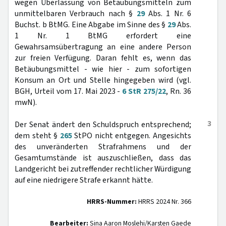
wegen Überlassung von Betäubungsmitteln zum
unmittelbaren Verbrauch nach §
29
Abs. 1 Nr. 6
Buchst. b BtMG. Eine Abgabe im Sinne des §
29
Abs.
1 Nr. 1 BtMG erfordert eine
Gewahrsamsübertragung an eine andere Person
zur freien Verfügung. Daran fehlt es, wenn das
Betäubungsmittel - wie hier - zum sofortigen
Konsum an Ort und Stelle hingegeben wird (vgl.
BGH, Urteil vom 17. Mai 2023 -
6 StR 275/22
, Rn. 36
mwN).
3
Der Senat ändert den Schuldspruch entsprechend;
dem steht §
265
StPO nicht entgegen. Angesichts
des unveränderten Strafrahmens und der
Gesamtumstände ist auszuschließen, dass das
Landgericht bei zutreffender rechtlicher Würdigung
auf eine niedrigere Strafe erkannt hätte.
HRRS-Nummer:
HRRS 2024 Nr. 366
Bearbeiter:
Sina Aaron Moslehi/Karsten Gaede