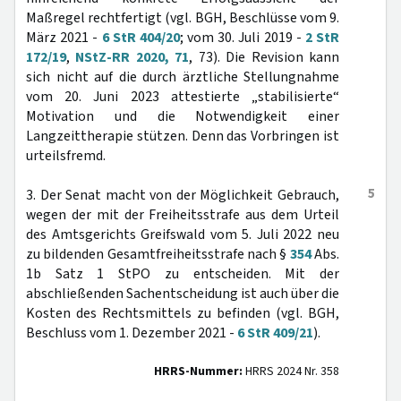
Maßregel rechtfertigt (vgl. BGH, Beschlüsse vom 9.
März 2021 -
6 StR 404/20
; vom 30. Juli 2019 -
2 StR
172/19
,
NStZ-RR 2020, 71
, 73). Die Revision kann
sich nicht auf die durch ärztliche Stellungnahme
vom 20. Juni 2023 attestierte „stabilisierte“
Motivation und die Notwendigkeit einer
Langzeittherapie stützen. Denn das Vorbringen ist
urteilsfremd.
5
3. Der Senat macht von der Möglichkeit Gebrauch,
wegen der mit der Freiheitsstrafe aus dem Urteil
des Amtsgerichts Greifswald vom 5. Juli 2022 neu
zu bildenden Gesamtfreiheitsstrafe nach §
354
Abs.
1b Satz 1 StPO zu entscheiden. Mit der
abschließenden Sachentscheidung ist auch über die
Kosten des Rechtsmittels zu befinden (vgl. BGH,
Beschluss vom 1. Dezember 2021 -
6 StR 409/21
).
HRRS-Nummer:
HRRS 2024 Nr. 358