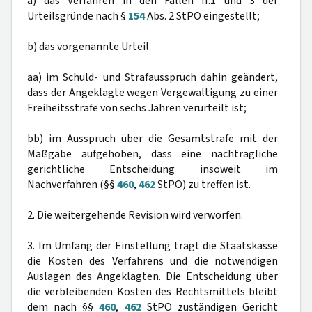
a) das Verfahren in den Fällen II.1 und 3 der
Urteilsgründe nach §
154
Abs. 2 StPO eingestellt;
b) das vorgenannte Urteil
aa) im Schuld- und Strafausspruch dahin geändert,
dass der Angeklagte wegen Vergewaltigung zu einer
Freiheitsstrafe von sechs Jahren verurteilt ist;
bb) im Ausspruch über die Gesamtstrafe mit der
Maßgabe aufgehoben, dass eine nachträgliche
gerichtliche Entscheidung insoweit im
Nachverfahren (§§
460
,
462
StPO) zu treffen ist.
2. Die weitergehende Revision wird verworfen.
3. Im Umfang der Einstellung trägt die Staatskasse
die Kosten des Verfahrens und die notwendigen
Auslagen des Angeklagten. Die Entscheidung über
die verbleibenden Kosten des Rechtsmittels bleibt
dem nach §§
460
,
462
StPO zuständigen Gericht