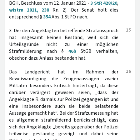
BGH, Beschluss vom 12. Januar 2021 -
3 StR 428/20
,
wistra 2021, 238
Rn. 2). Der Senat holt dies
entsprechend §
354
Abs. 1 StPO nach.
15
3. Der den Angeklagten betreffende Strafausspruch
hat insgesamt keinen Bestand, weil sich die
Urteilsgründe nicht zu einer möglichen
Strafmilderung nach §
46b
StGB verhalten,
obschon dazu Anlass bestanden hat.
16
Das Landgericht hat im Rahmen der
Beweiswürdigung die Zeugenaussagen zweier
Mittäter besonders kritisch hinterfragt, da diese
darüber verärgert gewesen seien, „dass der
Angeklagte R. damals zur Polizei gegangen ist und
eine insbesondere auch sie beide belastende
Aussage gemacht hat“. Bei der Strafzumessung hat
es allgemein strafmildernd berücksichtigt, dass
sich der Angeklagte „bereits gegenüber der Polizei
teilweise geständig gezeigt und dabei seine