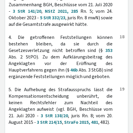
Zusammenhang BGH, Beschlüsse vom 21. Juli 2020
-
3 StR 141/20
,
NStZ 2021, 285
Rn. 5; vom 24.
Oktober 2023 -
5 StR 332/23
, juris Rn. 8 mwN) sowie
auf die Gesamtstrafe ausgewirkt hätte.
18
4. Die getroffenen Feststellungen können
bestehen bleiben, da sie durch die
Gesetzesverletzung nicht betroffen sind (§
353
Abs. 2 StPO). Zu dem Aufklärungsbeitrag des
Angeklagten vor der Eröffnung des
Hauptverfahrens gegen ihn (§
46b
Abs. 3 StGB) sind
ergänzende Feststellungen möglich und geboten.
19
5. Die Aufhebung des Strafausspruchs lässt die
Kompensationsentscheidung unberührt, die
keinen Rechtsfehler zum Nachteil des
Angeklagten aufweist (vgl. BGH, Beschlüsse vom
21. Juli 2020 -
3 StR 138/20
, juris Rn. 8; vom 20.
August 2015 -
3 StR 214/15
,
StraFo 2015, 481
, 482).