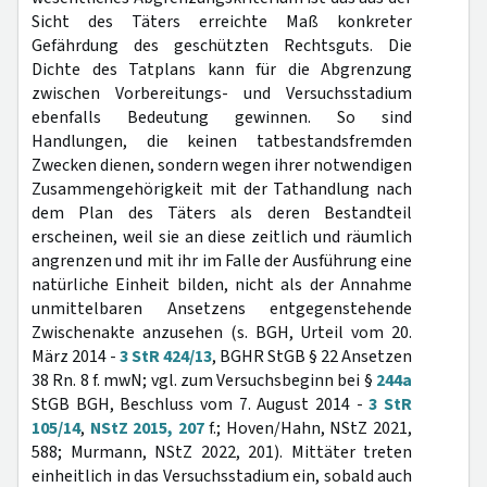
Sicht des Täters erreichte Maß konkreter
Gefährdung des geschützten Rechtsguts. Die
Dichte des Tatplans kann für die Abgrenzung
zwischen Vorbereitungs- und Versuchsstadium
ebenfalls Bedeutung gewinnen. So sind
Handlungen, die keinen tatbestandsfremden
Zwecken dienen, sondern wegen ihrer notwendigen
Zusammengehörigkeit mit der Tathandlung nach
dem Plan des Täters als deren Bestandteil
erscheinen, weil sie an diese zeitlich und räumlich
angrenzen und mit ihr im Falle der Ausführung eine
natürliche Einheit bilden, nicht als der Annahme
unmittelbaren Ansetzens entgegenstehende
Zwischenakte anzusehen (s. BGH, Urteil vom 20.
März 2014 -
3 StR 424/13
, BGHR StGB § 22 Ansetzen
38 Rn. 8 f. mwN; vgl. zum Versuchsbeginn bei §
244a
StGB BGH, Beschluss vom 7. August 2014 -
3 StR
105/14
,
NStZ 2015, 207
f.; Hoven/Hahn, NStZ 2021,
588; Murmann, NStZ 2022, 201). Mittäter treten
einheitlich in das Versuchsstadium ein, sobald auch