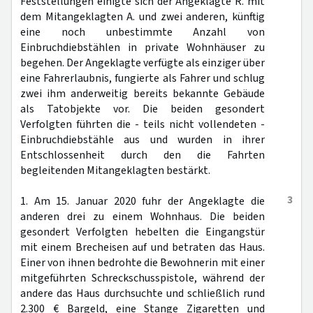
Feststellungen einigte sich der Angeklagte R. mit
dem Mitangeklagten A. und zwei anderen, künftig
eine noch unbestimmte Anzahl von
Einbruchdiebstählen in private Wohnhäuser zu
begehen. Der Angeklagte verfügte als einziger über
eine Fahrerlaubnis, fungierte als Fahrer und schlug
zwei ihm anderweitig bereits bekannte Gebäude
als Tatobjekte vor. Die beiden gesondert
Verfolgten führten die - teils nicht vollendeten -
Einbruchdiebstähle aus und wurden in ihrer
Entschlossenheit durch den die Fahrten
begleitenden Mitangeklagten bestärkt.
3
1. Am 15. Januar 2020 fuhr der Angeklagte die
anderen drei zu einem Wohnhaus. Die beiden
gesondert Verfolgten hebelten die Eingangstür
mit einem Brecheisen auf und betraten das Haus.
Einer von ihnen bedrohte die Bewohnerin mit einer
mitgeführten Schreckschusspistole, während der
andere das Haus durchsuchte und schließlich rund
2.300 € Bargeld, eine Stange Zigaretten und