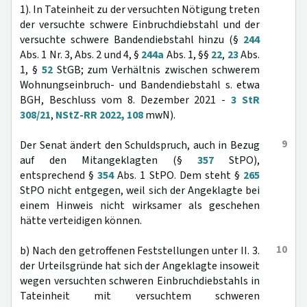
1). In Tateinheit zu der versuchten Nötigung treten
der versuchte schwere Einbruchdiebstahl und der
versuchte schwere Bandendiebstahl hinzu (§
244
Abs. 1 Nr. 3, Abs. 2 und 4, §
244a
Abs. 1, §§
22
,
23
Abs.
1, §
52
StGB; zum Verhältnis zwischen schwerem
Wohnungseinbruch- und Bandendiebstahl s. etwa
BGH, Beschluss vom 8. Dezember 2021 -
3 StR
308/21
,
NStZ-RR 2022, 108
mwN).
9
Der Senat ändert den Schuldspruch, auch in Bezug
auf den Mitangeklagten (§
357
StPO),
entsprechend §
354
Abs. 1 StPO. Dem steht §
265
StPO nicht entgegen, weil sich der Angeklagte bei
einem Hinweis nicht wirksamer als geschehen
hätte verteidigen können.
10
b) Nach den getroffenen Feststellungen unter II. 3.
der Urteilsgründe hat sich der Angeklagte insoweit
wegen versuchten schweren Einbruchdiebstahls in
Tateinheit mit versuchtem schweren