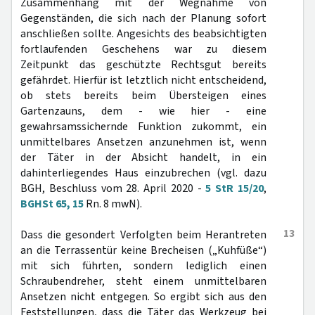
Zusammenhang mit der Wegnahme von
Gegenständen, die sich nach der Planung sofort
anschließen sollte. Angesichts des beabsichtigten
fortlaufenden Geschehens war zu diesem
Zeitpunkt das geschützte Rechtsgut bereits
gefährdet. Hierfür ist letztlich nicht entscheidend,
ob stets bereits beim Übersteigen eines
Gartenzauns, dem - wie hier - eine
gewahrsamssichernde Funktion zukommt, ein
unmittelbares Ansetzen anzunehmen ist, wenn
der Täter in der Absicht handelt, in ein
dahinterliegendes Haus einzubrechen (vgl. dazu
BGH, Beschluss vom 28. April 2020 -
5 StR 15/20
,
BGHSt 65, 15
Rn. 8 mwN).
13
Dass die gesondert Verfolgten beim Herantreten
an die Terrassentür keine Brecheisen („Kuhfüße“)
mit sich führten, sondern lediglich einen
Schraubendreher, steht einem unmittelbaren
Ansetzen nicht entgegen. So ergibt sich aus den
Feststellungen, dass die Täter das Werkzeug bei