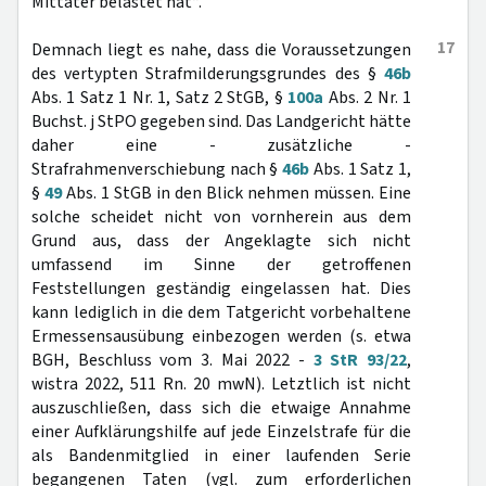
Mittäter belastet hat“.
17
Demnach liegt es nahe, dass die Voraussetzungen
des vertypten Strafmilderungsgrundes des §
46b
Abs. 1 Satz 1 Nr. 1, Satz 2 StGB, §
100a
Abs. 2 Nr. 1
Buchst. j StPO gegeben sind. Das Landgericht hätte
daher eine - zusätzliche -
Strafrahmenverschiebung nach §
46b
Abs. 1 Satz 1,
§
49
Abs. 1 StGB in den Blick nehmen müssen. Eine
solche scheidet nicht von vornherein aus dem
Grund aus, dass der Angeklagte sich nicht
umfassend im Sinne der getroffenen
Feststellungen geständig eingelassen hat. Dies
kann lediglich in die dem Tatgericht vorbehaltene
Ermessensausübung einbezogen werden (s. etwa
BGH, Beschluss vom 3. Mai 2022 -
3 StR 93/22
,
wistra 2022, 511 Rn. 20 mwN). Letztlich ist nicht
auszuschließen, dass sich die etwaige Annahme
einer Aufklärungshilfe auf jede Einzelstrafe für die
als Bandenmitglied in einer laufenden Serie
begangenen Taten (vgl. zum erforderlichen