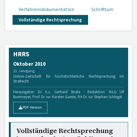
Verfahrensdokumen­tation
Schrifttum
Vollständige Rechtsprechung
HRRS
Oktober 2010
11. Jahrgang
Online-Zeitschrift für höchstrichterliche Rechtsprechung im
Strafrecht
Herausgeber: Dr. h.c. Gerhard Strate · Redaktion: RiLG Ulf
Buermeyer, Prof. Dr. iur. Karsten Gaede, RA Dr. iur. Stephan Schlegel
PDF-Version
Vollständige Rechtsprechung