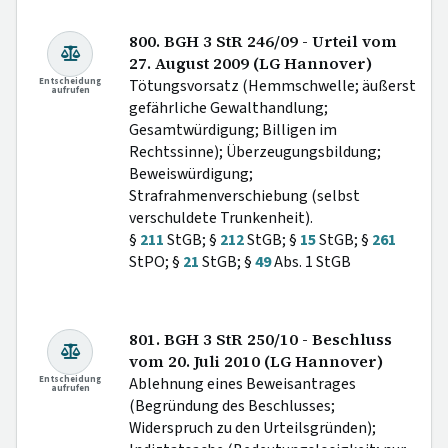
800. BGH 3 StR 246/09 - Urteil vom
27. August 2009 (LG Hannover)
Entscheidung
Tötungsvorsatz (Hemmschwelle; äußerst
aufrufen
gefährliche Gewalthandlung;
Gesamtwürdigung; Billigen im
Rechtssinne); Überzeugungsbildung;
Beweiswürdigung;
Strafrahmenverschiebung (selbst
verschuldete Trunkenheit).
§
211
StGB; §
212
StGB; §
15
StGB; §
261
StPO; §
21
StGB; §
49
Abs. 1 StGB
801. BGH 3 StR 250/10 - Beschluss
vom 20. Juli 2010 (LG Hannover)
Entscheidung
Ablehnung eines Beweisantrages
aufrufen
(Begründung des Beschlusses;
Widerspruch zu den Urteilsgründen);