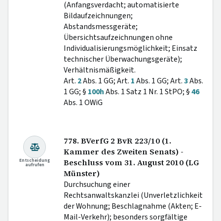
(Anfangsverdacht; automatisierte
Bildaufzeichnungen;
Abstandsmessgeräte;
Übersichtsaufzeichnungen ohne
Individualisierungsmöglichkeit; Einsatz
technischer Überwachungsgeräte);
Verhältnismäßigkeit.
Art.
2
Abs. 1 GG; Art.
1
Abs. 1 GG; Art.
3
Abs.
1 GG; §
100h
Abs. 1 Satz 1 Nr. 1 StPO; §
46
Abs. 1 OWiG
778. BVerfG 2 BvR 223/10 (1.
Kammer des Zweiten Senats) -
Entscheidung
Beschluss vom 31. August 2010 (LG
aufrufen
Münster)
Durchsuchung einer
Rechtsanwaltskanzlei (Unverletzlichkeit
der Wohnung; Beschlagnahme (Akten; E-
Mail-Verkehr); besonders sorgfältige