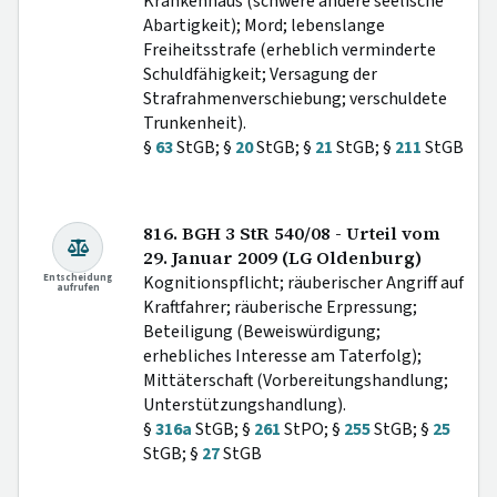
Krankenhaus (schwere andere seelische
Abartigkeit); Mord; lebenslange
Freiheitsstrafe (erheblich verminderte
Schuldfähigkeit; Versagung der
Strafrahmenverschiebung; verschuldete
Trunkenheit).
§
63
StGB; §
20
StGB; §
21
StGB; §
211
StGB
816. BGH 3 StR 540/08 - Urteil vom
29. Januar 2009 (LG Oldenburg)
Entscheidung
Kognitionspflicht; räuberischer Angriff auf
aufrufen
Kraftfahrer; räuberische Erpressung;
Beteiligung (Beweiswürdigung;
erhebliches Interesse am Taterfolg);
Mittäterschaft (Vorbereitungshandlung;
Unterstützungshandlung).
§
316a
StGB; §
261
StPO; §
255
StGB; §
25
StGB; §
27
StGB