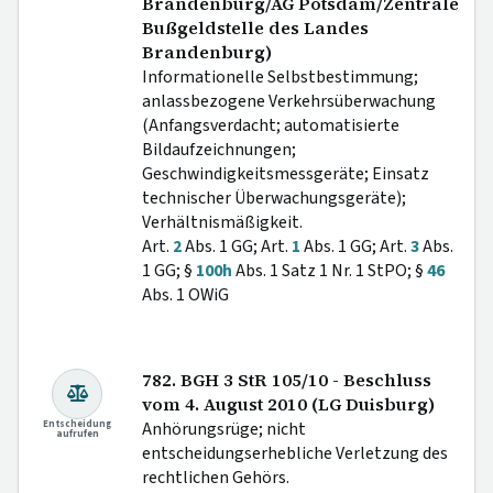
Brandenburg/AG Potsdam/Zentrale
Bußgeldstelle des Landes
Brandenburg)
Informationelle Selbstbestimmung;
anlassbezogene Verkehrsüberwachung
(Anfangsverdacht; automatisierte
Bildaufzeichnungen;
Geschwindigkeitsmessgeräte; Einsatz
technischer Überwachungsgeräte);
Verhältnismäßigkeit.
Art.
2
Abs. 1 GG; Art.
1
Abs. 1 GG; Art.
3
Abs.
1 GG; §
100h
Abs. 1 Satz 1 Nr. 1 StPO; §
46
Abs. 1 OWiG
782. BGH 3 StR 105/10 - Beschluss
vom 4. August 2010 (LG Duisburg)
Entscheidung
Anhörungsrüge; nicht
aufrufen
entscheidungserhebliche Verletzung des
rechtlichen Gehörs.