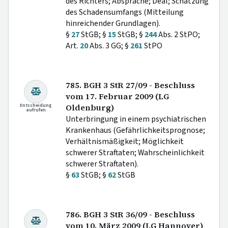
des Richters; Absprache; Deal; Schätzung
des Schadensumfangs (Mitteilung
hinreichender Grundlagen).
§
27
StGB; §
15
StGB; §
244
Abs. 2 StPO;
Art.
20
Abs. 3 GG; §
261
StPO
785. BGH 3 StR 27/09 - Beschluss
vom 17. Februar 2009 (LG
Entscheidung
Oldenburg)
aufrufen
Unterbringung in einem psychiatrischen
Krankenhaus (Gefährlichkeitsprognose;
Verhältnismäßigkeit; Möglichkeit
schwerer Straftaten; Wahrscheinlichkeit
schwerer Straftaten).
§
63
StGB; §
62
StGB
786. BGH 3 StR 36/09 - Beschluss
vom 10. März 2009 (LG Hannover)