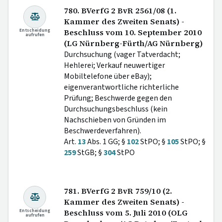
780. BVerfG 2 BvR 2561/08 (1.
Kammer des Zweiten Senats) -
Entscheidung
Beschluss vom 10. September 2010
aufrufen
(LG Nürnberg-Fürth/AG Nürnberg)
Durchsuchung (vager Tatverdacht;
Hehlerei; Verkauf neuwertiger
Mobiltelefone über eBay);
eigenverantwortliche richterliche
Prüfung; Beschwerde gegen den
Durchsuchungsbeschluss (kein
Nachschieben von Gründen im
Beschwerdeverfahren).
Art.
13
Abs. 1 GG; §
102
StPO; §
105
StPO; §
259
StGB; §
304
StPO
781. BVerfG 2 BvR 759/10 (2.
Kammer des Zweiten Senats) -
Entscheidung
Beschluss vom 5. Juli 2010 (OLG
aufrufen