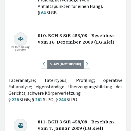
Anhaltspunkten für einen Hang).
§
64
StGB
810. BGH 3 StR 453/08 - Beschluss
vom 16. Dezember 2008 (LG Kiel)
Entscheidung
aufrufen
S. 489 (Heft 10/2010)
Täteranalyse; Tätertypus; Profiling; operative
Fallanalyse; eigenständige Überzeugungsbildung des
Gerichts; schwere Körperverletzung.
§
226
StGB; §
261
StPO; §
244
StPO
811. BGH 3 StR 458/08 - Beschluss
vom 7. Januar 2009 (LG Kiel)