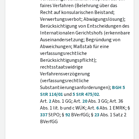
faires Verfahren (Belehrung über das
Recht auf konsularischen Beistand;
Verwertungsverbot; Abwägungslösung);
Berücksichtigung von Entscheidungen des
Internationalen Gerichtshofs (erkennbare
Auseinandersetzung; Begründung von
Abweichungen; Maßstab für eine
verfassungsrechtliche
Berücksichtigungspflicht);
rechtsstaatswidrige
Verfahrensverzögerung
(verfassungsrechtliche
Substantiierungsanforderungen);
BGH 5
StR 116/01
und
5 StR 475/02
.
Art.
2
Abs. 1 GG; Art.
20
Abs. 3 GG; Art. 36
Abs. 1 lit. b und c WÜK; Art.
6
Abs. 1 EMRK; §
337
StPO; §
92
BVerfGG; §
23
Abs. 1 Satz 2
BVerfGG