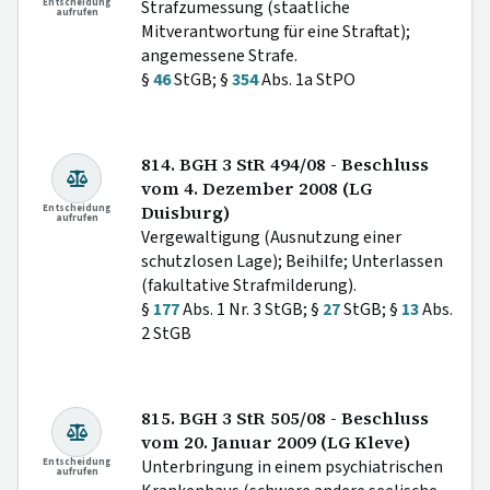
Entscheidung
Strafzumessung (staatliche
aufrufen
Mitverantwortung für eine Straftat);
angemessene Strafe.
§
46
StGB; §
354
Abs. 1a StPO
814. BGH 3 StR 494/08 - Beschluss
vom 4. Dezember 2008 (LG
Entscheidung
Duisburg)
aufrufen
Vergewaltigung (Ausnutzung einer
schutzlosen Lage); Beihilfe; Unterlassen
(fakultative Strafmilderung).
§
177
Abs. 1 Nr. 3 StGB; §
27
StGB; §
13
Abs.
2 StGB
815. BGH 3 StR 505/08 - Beschluss
vom 20. Januar 2009 (LG Kleve)
Entscheidung
Unterbringung in einem psychiatrischen
aufrufen