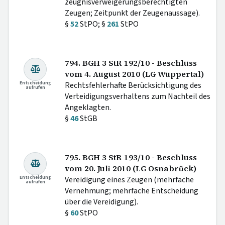
zeugnisverweigerungsberechtigten
Zeugen; Zeitpunkt der Zeugenaussage).
§
52
StPO; §
261
StPO
794. BGH 3 StR 192/10 - Beschluss
vom 4. August 2010 (LG Wuppertal)
Entscheidung
Rechtsfehlerhafte Berücksichtigung des
aufrufen
Verteidigungsverhaltens zum Nachteil des
Angeklagten.
§
46
StGB
795. BGH 3 StR 193/10 - Beschluss
vom 20. Juli 2010 (LG Osnabrück)
Entscheidung
Vereidigung eines Zeugen (mehrfache
aufrufen
Vernehmung; mehrfache Entscheidung
über die Vereidigung).
§
60
StPO