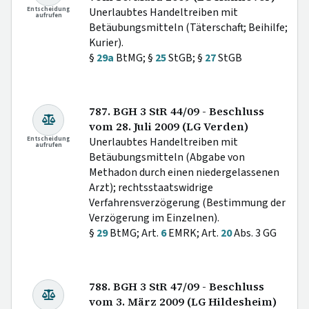
Entscheidung
Unerlaubtes Handeltreiben mit
aufrufen
Betäubungsmitteln (Täterschaft; Beihilfe;
Kurier).
§
29a
BtMG; §
25
StGB; §
27
StGB
787. BGH 3 StR 44/09 - Beschluss
vom 28. Juli 2009 (LG Verden)
Entscheidung
Unerlaubtes Handeltreiben mit
aufrufen
Betäubungsmitteln (Abgabe von
Methadon durch einen niedergelassenen
Arzt); rechtsstaatswidrige
Verfahrensverzögerung (Bestimmung der
Verzögerung im Einzelnen).
§
29
BtMG; Art.
6
EMRK; Art.
20
Abs. 3 GG
788. BGH 3 StR 47/09 - Beschluss
vom 3. März 2009 (LG Hildesheim)