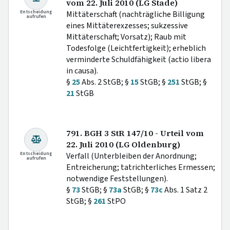
vom 22. Juli 2010 (LG Stade)
Entscheidung
Mittäterschaft (nachträgliche Billigung
aufrufen
eines Mittäterexzesses; sukzessive
Mittäterschaft; Vorsatz); Raub mit
Todesfolge (Leichtfertigkeit); erheblich
verminderte Schuldfähigkeit (actio libera
in causa).
§
25
Abs. 2 StGB; §
15
StGB; §
251
StGB; §
21
StGB
791. BGH 3 StR 147/10 - Urteil vom
22. Juli 2010 (LG Oldenburg)
Entscheidung
Verfall (Unterbleiben der Anordnung;
aufrufen
Entreicherung; tatrichterliches Ermessen;
notwendige Feststellungen).
§
73
StGB; §
73a
StGB; §
73c
Abs. 1 Satz 2
StGB; §
261
StPO