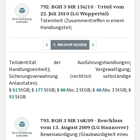
792. BGH 3 StR 156/10 - Urteil vom
22. Juli 2010 (LG Wuppertal)
Entscheidung
Tateinheit (Zusammentreffen in einem
aufrufen
Handlungsteil;
S. 488 (Heft 10/2010)
Teilidentität der Ausführungshandlungen;
Handlungseinheit); Vergewaltigung;
Sicherungsverwahrung (rechtlich selbständige
Anlasstaten).
§
52
StGB; §
177
StGB; §
66
Abs. 2 StGB; §
66
Abs. 3 StGB; §
53
StGB
793. BGH 3 StR 168/09 - Beschluss
vom 13. August 2009 (LG Hannover)
Entscheidung
Beweiswürdigung (Glaubwürdigkeit eines
aufrufen