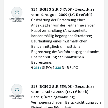
817. BGH 3 StR 547/08 - Beschluss
vom 6. August 2009 (LG Krefeld)
Entscheidung
Gestattung der Entfernung eines
aufrufen
Angeklagten von der Teilnahme an der
Hauptverhandlung (Anwesenheit;
bandenmäßig begangene Straftaten;
Beurlaubung eines mutmaßlichen
Bandenmitglieds); inhaltliche
Begrenzung des Verfahrensgegenstandes;
Überschreitung der inhaltlichen
Begrenzung.
§
231c
StPO; §
338
Nr. 5 StPO
818. BGH 3 StR 559/08 - Beschluss
vom 5. März 2009 (LG Lübeck)
Entscheidung
Betrug (Kreditgewährung;
aufrufen
Vermögensschaden; Berücksichtigung von
Sicherheiten; Bürgschaft).