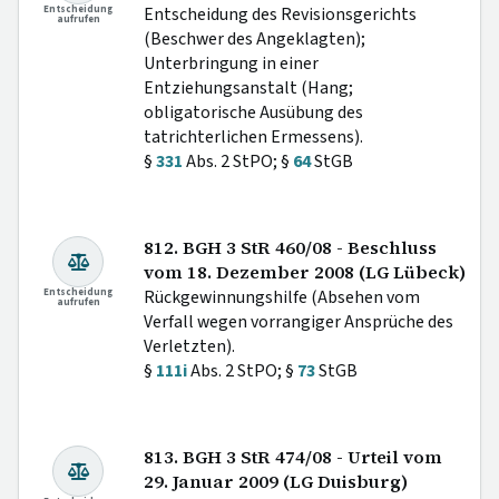
Entscheidung
Entscheidung des Revisionsgerichts
aufrufen
(Beschwer des Angeklagten);
Unterbringung in einer
Entziehungsanstalt (Hang;
obligatorische Ausübung des
tatrichterlichen Ermessens).
§
331
Abs. 2 StPO; §
64
StGB
812. BGH 3 StR 460/08 - Beschluss
vom 18. Dezember 2008 (LG Lübeck)
Entscheidung
Rückgewinnungshilfe (Absehen vom
aufrufen
Verfall wegen vorrangiger Ansprüche des
Verletzten).
§
111i
Abs. 2 StPO; §
73
StGB
813. BGH 3 StR 474/08 - Urteil vom
29. Januar 2009 (LG Duisburg)