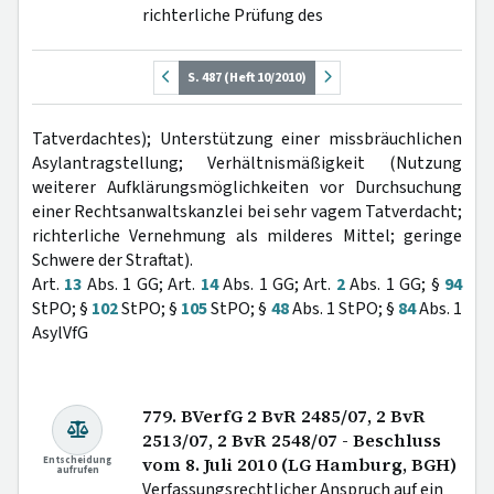
richterliche Prüfung des
S. 487 (Heft 10/2010)
Tatverdachtes); Unterstützung einer missbräuchlichen
Asylantragstellung; Verhältnismäßigkeit (Nutzung
weiterer Aufklärungsmöglichkeiten vor Durchsuchung
einer Rechtsanwaltskanzlei bei sehr vagem Tatverdacht;
richterliche Vernehmung als milderes Mittel; geringe
Schwere der Straftat).
Art.
13
Abs. 1 GG; Art.
14
Abs. 1 GG; Art.
2
Abs. 1 GG; §
94
StPO; §
102
StPO; §
105
StPO; §
48
Abs. 1 StPO; §
84
Abs. 1
AsylVfG
779. BVerfG 2 BvR 2485/07, 2 BvR
2513/07, 2 BvR 2548/07 - Beschluss
Entscheidung
vom 8. Juli 2010 (LG Hamburg, BGH)
aufrufen
Verfassungsrechtlicher Anspruch auf ein