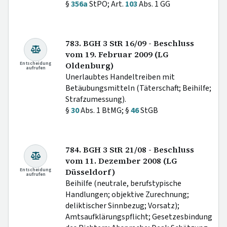
§
356a
StPO; Art.
103
Abs. 1 GG
783. BGH 3 StR 16/09 - Beschluss
vom 19. Februar 2009 (LG
Entscheidung
Oldenburg)
aufrufen
Unerlaubtes Handeltreiben mit
Betäubungsmitteln (Täterschaft; Beihilfe;
Strafzumessung).
§
30
Abs. 1 BtMG; §
46
StGB
784. BGH 3 StR 21/08 - Beschluss
vom 11. Dezember 2008 (LG
Entscheidung
Düsseldorf)
aufrufen
Beihilfe (neutrale, berufstypische
Handlungen; objektive Zurechnung;
deliktischer Sinnbezug; Vorsatz);
Amtsaufklärungspflicht; Gesetzesbindung