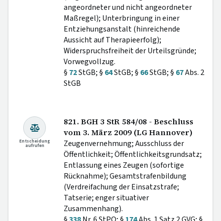
angeordneter und nicht angeordneter
Maßregel); Unterbringung in einer
Entziehungsanstalt (hinreichende
Aussicht auf Therapieerfolg);
Widerspruchsfreiheit der Urteilsgründe;
Vorwegvollzug.
§
72
StGB; §
64
StGB; §
66
StGB; §
67
Abs. 2
StGB
821. BGH 3 StR 584/08 - Beschluss
vom 3. März 2009 (LG Hannover)
Entscheidung
Zeugenvernehmung; Ausschluss der
aufrufen
Öffentlichkeit; Öffentlichkeitsgrundsatz;
Entlassung eines Zeugen (sofortige
Rücknahme); Gesamtstrafenbildung
(Verdreifachung der Einsatzstrafe;
Tatserie; enger situativer
Zusammenhang).
§
338
Nr. 6 StPO; §
174
Abs. 1 Satz 2 GVG; §