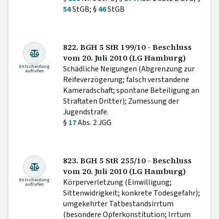
54
StGB; §
46
StGB
822. BGH 5 StR 199/10 - Beschluss
vom 20. Juli 2010 (LG Hamburg)
Entscheidung
Schädliche Neigungen (Abgrenzung zur
aufrufen
Reifeverzögerung; falsch verstandene
Kameradschaft; spontane Beteiligung an
Straftaten Dritter); Zumessung der
Jugendstrafe.
§
17
Abs. 2 JGG
823. BGH 5 StR 255/10 - Beschluss
vom 20. Juli 2010 (LG Hamburg)
Entscheidung
Körperverletzung (Einwilligung;
aufrufen
Sittenwidrigkeit; konkrete Todesgefahr);
umgekehrter Tatbestandsirrtum
(besondere Opferkonstitution; Irrtum