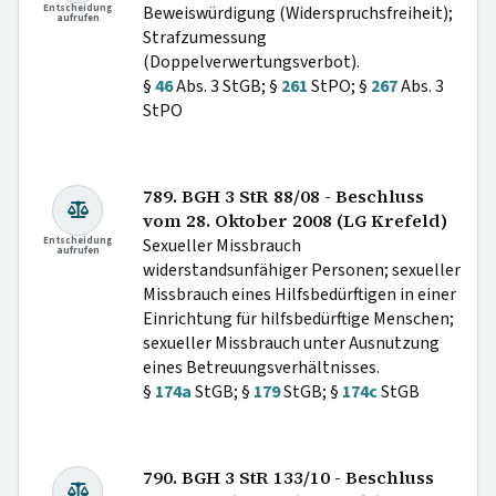
Entscheidung
Beweiswürdigung (Widerspruchsfreiheit);
aufrufen
Strafzumessung
(Doppelverwertungsverbot).
§
46
Abs. 3 StGB; §
261
StPO; §
267
Abs. 3
StPO
789. BGH 3 StR 88/08 - Beschluss
vom 28. Oktober 2008 (LG Krefeld)
Entscheidung
Sexueller Missbrauch
aufrufen
widerstandsunfähiger Personen; sexueller
Missbrauch eines Hilfsbedürftigen in einer
Einrichtung für hilfsbedürftige Menschen;
sexueller Missbrauch unter Ausnutzung
eines Betreuungsverhältnisses.
§
174a
StGB; §
179
StGB; §
174c
StGB
790. BGH 3 StR 133/10 - Beschluss