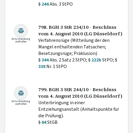
§
244
Abs. 3 StPO
798. BGH 3 StR 234/10 - Beschluss
vom 4. August 2010 (LG Düsseldorf)
Entscheidung
Verfahrensrüge (Mitteilung der den
aufrufen
Mangel enthaltenden Tatsachen;
Besetzungsrüge; Präklusion).
§
344
Abs. 2 Satz 2 StPO; §
222b
StPO; §
338
Nr. 1 StPO
799. BGH 3 StR 244/10 - Beschluss
vom 4. August 2010 (LG Düsseldorf)
Entscheidung
Unterbringung in einer
aufrufen
Entziehungsanstalt (Anhaltspunkte für
die Prüfung).
§
64
StGB