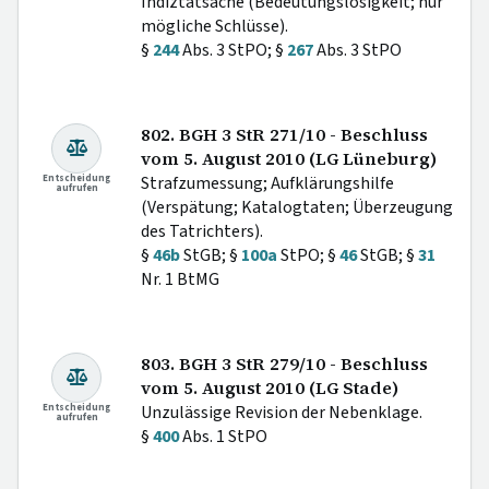
Indiztatsache (Bedeutungslosigkeit; nur
mögliche Schlüsse).
§
244
Abs. 3 StPO; §
267
Abs. 3 StPO
802. BGH 3 StR 271/10 - Beschluss
vom 5. August 2010 (LG Lüneburg)
Entscheidung
Strafzumessung; Aufklärungshilfe
aufrufen
(Verspätung; Katalogtaten; Überzeugung
des Tatrichters).
§
46b
StGB; §
100a
StPO; §
46
StGB; §
31
Nr. 1 BtMG
803. BGH 3 StR 279/10 - Beschluss
vom 5. August 2010 (LG Stade)
Entscheidung
Unzulässige Revision der Nebenklage.
aufrufen
§
400
Abs. 1 StPO