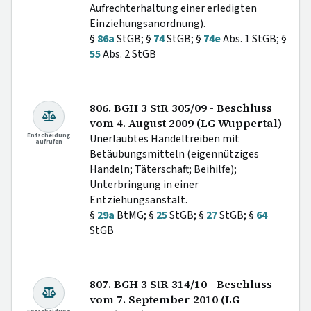
Aufrechterhaltung einer erledigten
Einziehungsanordnung).
§
86a
StGB; §
74
StGB; §
74e
Abs. 1 StGB; §
55
Abs. 2 StGB
806. BGH 3 StR 305/09 - Beschluss
vom 4. August 2009 (LG Wuppertal)
Entscheidung
Unerlaubtes Handeltreiben mit
aufrufen
Betäubungsmitteln (eigennütziges
Handeln; Täterschaft; Beihilfe);
Unterbringung in einer
Entziehungsanstalt.
§
29a
BtMG; §
25
StGB; §
27
StGB; §
64
StGB
807. BGH 3 StR 314/10 - Beschluss
vom 7. September 2010 (LG