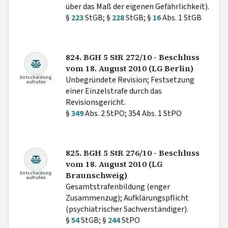
über das Maß der eigenen Gefährlichkeit).
§
223
StGB; §
228
StGB; §
16
Abs. 1 StGB
824. BGH 5 StR 272/10 - Beschluss
vom 18. August 2010 (LG Berlin)
Entscheidung
Unbegründete Revision; Festsetzung
aufrufen
einer Einzelstrafe durch das
Revisionsgericht.
§
349
Abs. 2 StPO; 354 Abs. 1 StPO
825. BGH 5 StR 276/10 - Beschluss
vom 18. August 2010 (LG
Entscheidung
Braunschweig)
aufrufen
Gesamtstrafenbildung (enger
Zusammenzug); Aufklärungspflicht
(psychiatrischer Sachverständiger).
§
54
StGB; §
244
StPO