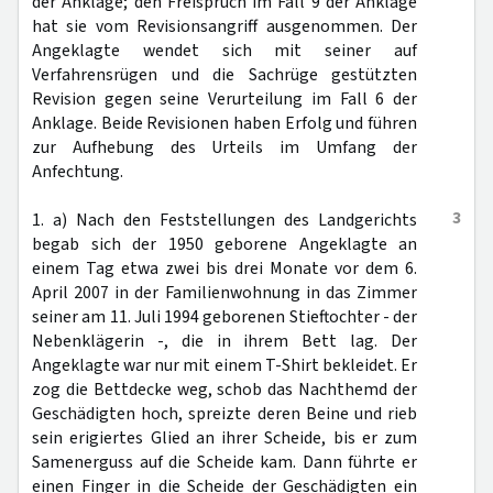
der Anklage; den Freispruch im Fall 9 der Anklage
hat sie vom Revisionsangriff ausgenommen. Der
Angeklagte wendet sich mit seiner auf
Verfahrensrügen und die Sachrüge gestützten
Revision gegen seine Verurteilung im Fall 6 der
Anklage. Beide Revisionen haben Erfolg und führen
zur Aufhebung des Urteils im Umfang der
Anfechtung.
3
1. a) Nach den Feststellungen des Landgerichts
begab sich der 1950 geborene Angeklagte an
einem Tag etwa zwei bis drei Monate vor dem 6.
April 2007 in der Familienwohnung in das Zimmer
seiner am 11. Juli 1994 geborenen Stieftochter - der
Nebenklägerin -, die in ihrem Bett lag. Der
Angeklagte war nur mit einem T-Shirt bekleidet. Er
zog die Bettdecke weg, schob das Nachthemd der
Geschädigten hoch, spreizte deren Beine und rieb
sein erigiertes Glied an ihrer Scheide, bis er zum
Samenerguss auf die Scheide kam. Dann führte er
einen Finger in die Scheide der Geschädigten ein