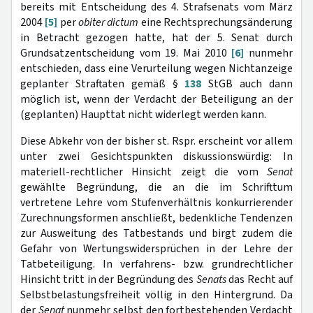
bereits mit Entscheidung des 4. Strafsenats vom März
2004
[5]
per
obiter dictum
eine Rechtsprechungsänderung
in Betracht gezogen hatte, hat der 5. Senat durch
Grundsatzentscheidung vom 19. Mai 2010
[6]
nunmehr
entschieden, dass eine Verurteilung wegen Nichtanzeige
geplanter Straftaten gemäß §
138
StGB auch dann
möglich ist, wenn der Verdacht der Beteiligung an der
(geplanten) Haupttat nicht widerlegt werden kann.
Diese Abkehr von der bisher st. Rspr. erscheint vor allem
unter zwei Gesichtspunkten diskussionswürdig: In
materiell-rechtlicher Hinsicht zeigt die vom
Senat
gewählte Begründung, die an die im Schrifttum
vertretene Lehre vom Stufenverhältnis konkurrierender
Zurechnungsformen anschließt, bedenkliche Tendenzen
zur Ausweitung des Tatbestands und birgt zudem die
Gefahr von Wertungswidersprüchen in der Lehre der
Tatbeteiligung. In verfahrens- bzw. grundrechtlicher
Hinsicht tritt in der Begründung des
Senats
das Recht auf
Selbstbelastungsfreiheit völlig in den Hintergrund. Da
der
Senat
nunmehr selbst den fortbestehenden Verdacht