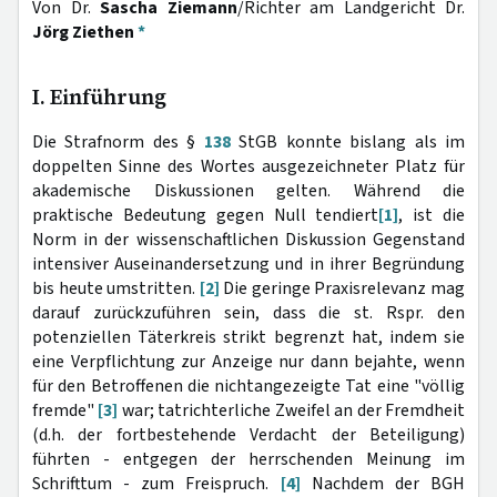
Von Dr.
Sascha Ziemann
/Richter am Landgericht Dr.
Jörg Ziethen
*
I. Einführung
Die Strafnorm des §
138
StGB konnte bislang als im
doppelten Sinne des Wortes ausgezeichneter Platz für
akademische Diskussionen gelten. Während die
praktische Bedeutung gegen Null tendiert
[1]
, ist die
Norm in der wissenschaftlichen Diskussion Gegenstand
intensiver Aus­einandersetzung und in ihrer Begründung
bis heute umstritten.
[2]
Die geringe Praxisrelevanz mag
darauf zurückzuführen sein, dass die st. Rspr. den
potenziellen Täterkreis strikt begrenzt hat, indem sie
eine Verpflichtung zur Anzeige nur dann bejahte, wenn
für den Betroffenen die nichtangezeigte Tat eine "völlig
fremde"
[3]
war; tatrichterliche Zweifel an der Fremdheit
(d.h. der fortbestehende Verdacht der Beteiligung)
führten - entgegen der herrschenden Meinung im
Schrifttum - zum Freispruch.
[4]
Nachdem der BGH