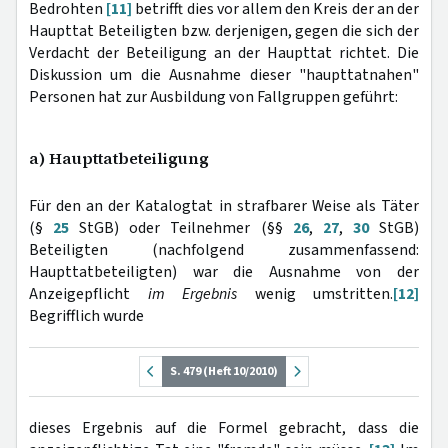
Bedrohten
[11]
betrifft dies vor allem den Kreis der an der
Haupttat Beteiligten bzw. derjenigen, gegen die sich der
Verdacht der Beteiligung an der Haupttat richtet. Die
Diskussion um die Ausnahme dieser "haupttatnahen"
Personen hat zur Ausbildung von Fallgruppen geführt:
a) Haupttatbeteiligung
Für den an der Katalogtat in strafbarer Weise als Täter
(§
25
StGB) oder Teilnehmer (§§
26
,
27
,
30
StGB)
Beteiligten (nachfolgend zusammenfassend:
Haupttatbeteiligten) war die Ausnahme von der
Anzeigepflicht
im Ergebnis
wenig umstritten.
[12]
Begrifflich wurde
S. 479 (Heft 10/2010)
dieses Ergebnis auf die Formel gebracht, dass die