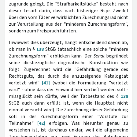
zugrunde gelegt. Die "Strafbarkeitslücke" besteht nach
dieser Lesart darin, dass nach bisheriger Rspr. Zweifel
über den vom Täter verwirklichten Zurechnungsrad nicht
zur Verurteilung aus der "minderen Zurechnungsform",
sondern zum Freispruch führten.
Inwieweit dies überzeugt, hängt entscheidend davon ab,
ob man in §
138
StGB tatsächlich eine solche "mindere
Zurechnungsform" erblicken kann. Der
Senat
begründet
seine diesbezügliche dogmatische Konstruktion wie
folgt: Zugerechnet wird die "Gefährdung gerade des
Rechtsguts, das durch die anzuzeigende Katalogtat
verletzt wird"
[41]
(wobei die Formulierung "verletzt
wird" - ohne dass der Einwand hier vertieft werden soll -
missglückt sein dürfte, weil der Tatbestand des §
138
StGB auch dann erfüllt ist, wenn die Haupttat nicht
einmal versucht wird). Die Zurechnung dieser Gefährdung
soll in der Zurechnungsform einer "Vorstufe zur
Teilnahme"
[42]
erfolgen. Was hierunter genau zu
verstehen ist, ist durchaus unklar, weil die allgemeine
Zurechnungslehre nur zwei Formen der Beteiligung