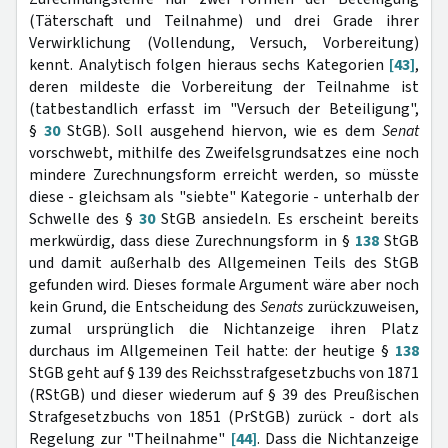
(Täterschaft und Teilnahme) und drei Grade ihrer
Verwirklichung (Vollendung, Versuch, Vorbereitung)
kennt. Analytisch folgen hieraus sechs Kategorien
[43]
,
deren mildeste die Vorbereitung der Teilnahme ist
(tatbestandlich erfasst im "Versuch der Beteiligung",
§
30
StGB). Soll ausgehend hiervon, wie es dem
Senat
vorschwebt, mithilfe des Zweifelsgrundsatzes eine noch
mindere Zurechnungsform erreicht werden, so müsste
diese - gleichsam als "siebte" Kategorie - unterhalb der
Schwelle des §
30
StGB ansiedeln. Es erscheint bereits
merkwürdig, dass diese Zurechnungsform in §
138
StGB
und damit außerhalb des Allgemeinen Teils des StGB
gefunden wird. Dieses formale Argument wäre aber noch
kein Grund, die Entscheidung des
Senats
zurückzuweisen,
zumal ursprünglich die Nichtanzeige ihren Platz
durchaus im Allgemeinen Teil hatte: der heutige §
138
StGB geht auf § 139 des Reichsstrafgesetzbuchs von 1871
(RStGB) und dieser wiederum auf § 39 des Preußischen
Strafgesetzbuchs von 1851 (PrStGB) zurück - dort als
Regelung zur "Theilnahme"
[44]
. Dass die Nichtanzeige