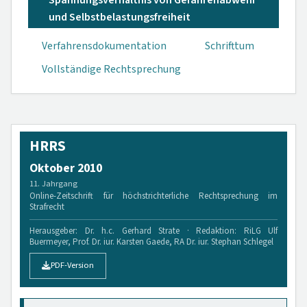
Spannungsverhältnis von Gefahrenabwehr
und Selbstbelastungs­freiheit
Verfahrensdokumen­tation
Schrifttum
Vollständige Rechtsprechung
HRRS
Oktober 2010
11. Jahrgang
Online-Zeitschrift für höchstrichterliche Rechtsprechung im
Strafrecht
Herausgeber: Dr. h.c. Gerhard Strate · Redaktion: RiLG Ulf
Buermeyer, Prof. Dr. iur. Karsten Gaede, RA Dr. iur. Stephan Schlegel
PDF-Version