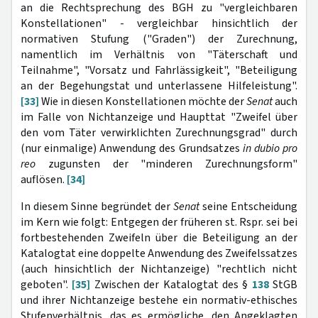
an die Rechtsprechung des BGH zu "vergleichbaren
Konstellationen" - vergleichbar hinsichtlich der
normativen Stufung ("Graden") der Zurechnung,
namentlich im Verhältnis von "Täterschaft und
Teilnahme", "Vorsatz und Fahrlässigkeit", "Beteiligung
an der Begehungstat und unterlassene Hilfeleistung".
[33]
Wie in diesen Konstellationen möchte der
Senat
auch
im Falle von Nichtanzeige und Haupttat "Zweifel über
den vom Täter verwirklichten Zurechnungsgrad" durch
(nur einmalige) Anwendung des Grundsatzes
in dubio pro
reo
zugunsten der "minderen Zurechnungsform"
auflösen.
[34]
In diesem Sinne begründet der
Senat
seine Entscheidung
im Kern wie folgt: Entgegen der früheren st. Rspr. sei bei
fortbestehenden Zweifeln über die Beteiligung an der
Katalogtat eine doppelte Anwendung des Zweifelssatzes
(auch hinsichtlich der Nichtanzeige) "rechtlich nicht
geboten".
[35]
Zwischen der Katalogtat des §
138
StGB
und ihrer Nichtanzeige bestehe ein normativ-ethisches
Stufenverhältnis, das es ermögliche, den Angeklagten