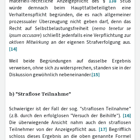
materiell-rechtliche Anzeigepflicht des §
138
StGB
würde demnach beim Haupttatbeteiligten eine
Verhaltenspflicht begründen, die es nach allgemeiner
prozessualer Überzeugung nicht geben darf, denn das
Recht auf Selbstbelastungsfreiheit (
nemo tenetur se
ipsum accusare
) schließt jedenfalls eine Verpflichtung zur
aktiven Mitwirkung
an der eigenen Strafverfolgung aus.
[14]
Weil beide Begründungen auf dasselbe Ergebnis
verweisen, ohne sich zu widersprechen, standen sie in der
Diskussion gewöhnlich nebeneinander.
[15]
b) "Straflose Teilnahme"
Schwieriger ist der Fall der sog. "straflosen Teilnahme"
(z.B. durch den erfolglosen "Versuch der Beihilfe").
[16]
Die überwiegende Ansicht nahm auch den straflosen
Teilnehmer von der Anzeigepflicht aus.
[17]
Begrifflich
schloss dieses Ergebnis an die oben genannte Formel