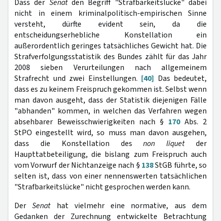
Dass der
Senat
den Begriff "Strafbarkeitslücke" dabei
nicht in einem kriminalpolitisch-empirischen Sinne
versteht, dürfte evident sein, da die
entscheidungserhebliche Konstellation ein
außerordentlich geringes tatsächliches Gewicht hat. Die
Strafverfolgungsstatistik des Bundes zählt für das Jahr
2008 sieben Verurteilungen nach allgemeinem
Strafrecht und zwei Einstellungen.
[40]
Das bedeutet,
dass es zu keinem Freispruch gekommen ist. Selbst wenn
man davon ausgeht, dass der Statistik diejenigen Fälle
"abhanden" kommen, in welchen das Verfahren wegen
absehbarer Beweisschwierigkeiten nach §
170
Abs. 2
StPO eingestellt wird, so muss man davon ausgehen,
dass die Konstellation des
non liquet
der
Haupttatbeteiligung, die bislang zum Freispruch auch
vom Vorwurf der Nichtanzeige nach §
138
StGB führte, so
selten ist, dass von einer nennenswerten tatsächlichen
"Strafbarkeitslücke" nicht gesprochen werden kann.
Der
Senat
hat vielmehr eine normative, aus dem
Gedanken der Zurechnung entwickelte Betrachtung