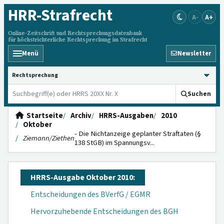
HRR
-Strafrecht
A-
A+
Online-Zeitschrift und Rechtsprechungsdatenbank
für höchstrichterliche Rechtsprechung im Strafrecht
Menü
Newsletter
HRRS durchsuchen
Suchen
Startseite
Archiv
HRRS-Ausgaben
2010
Oktober
- Die Nichtanzeige geplanter Straftaten (§
Ziemann/Ziethen
138 StGB) im Spannungsv...
HRRS-Ausgabe Oktober 2010:
Entscheidungen des BVerfG / EGMR
Hervorzuhebende Entscheidungen des BGH