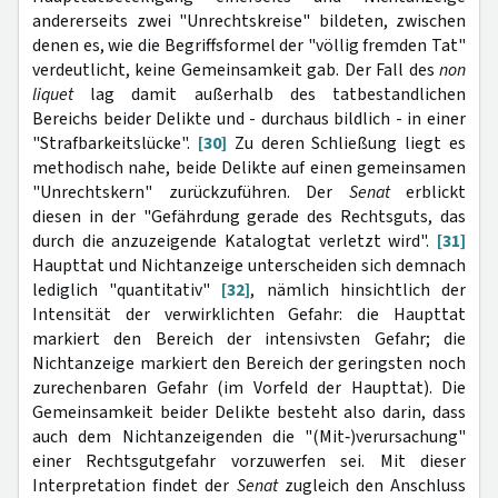
andererseits zwei "Unrechtskreise" bildeten, zwischen
denen es, wie die Begriffsformel der "völlig fremden Tat"
verdeutlicht, keine Gemeinsamkeit gab. Der Fall des
non
liquet
lag damit außerhalb des tatbestandlichen
Bereichs beider Delikte und - durchaus bildlich - in einer
"Strafbarkeitslücke".
[30]
Zu deren Schließung liegt es
methodisch nahe, beide Delikte auf einen gemeinsamen
"Unrechtskern" zurückzuführen. Der
Senat
erblickt
diesen in der "Gefährdung gerade des Rechtsguts, das
durch die anzuzeigende Katalogtat verletzt wird".
[31]
Haupttat und Nichtanzeige unterscheiden sich demnach
lediglich "quantitativ"
[32]
, nämlich hinsichtlich der
Intensität der verwirklichten Gefahr: die Haupttat
markiert den Bereich der intensivsten Gefahr; die
Nichtanzeige markiert den Bereich der geringsten noch
zurechenbaren Gefahr (im Vorfeld der Haupttat). Die
Gemeinsamkeit beider Delikte besteht also darin, dass
auch dem Nichtanzeigenden die "(Mit‑)verur­sachung"
einer Rechtsgutgefahr vorzuwerfen sei. Mit dieser
Interpretation findet der
Senat
zugleich den Anschluss