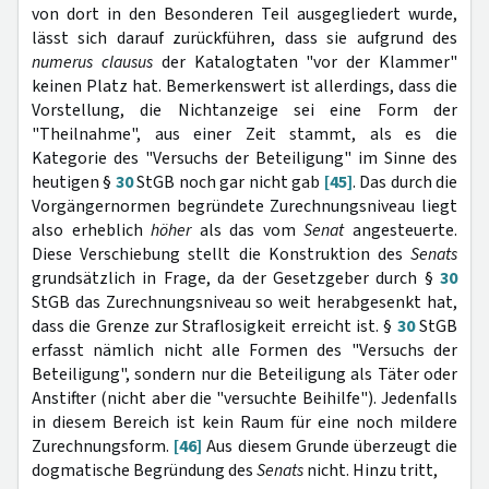
von dort in den Besonderen Teil ausgegliedert wurde,
lässt sich darauf zurückführen, dass sie aufgrund des
numerus clausus
der Katalogtaten "vor der Klammer"
keinen Platz hat. Bemerkenswert ist allerdings, dass die
Vorstellung, die Nichtanzeige sei eine Form der
"Theilnahme", aus einer Zeit stammt, als es die
Kategorie des "Versuchs der Beteiligung" im Sinne des
heutigen §
30
StGB noch gar nicht gab
[45]
. Das durch die
Vorgängernormen begründete Zurechnungsniveau liegt
also erheblich
höher
als das vom
Senat
angesteuerte.
Diese Verschiebung stellt die Konstruktion des
Senats
grundsätzlich in Frage, da der Gesetzgeber durch §
30
StGB das Zurechnungsniveau so weit herabgesenkt hat,
dass die Grenze zur Straflosigkeit erreicht ist. §
30
StGB
erfasst nämlich nicht alle Formen des "Versuchs der
Beteiligung", sondern nur die Beteiligung als Täter oder
Anstifter (nicht aber die "versuchte Beihilfe"). Jedenfalls
in diesem Bereich ist kein Raum für eine noch mildere
Zurechnungsform.
[46]
Aus diesem Grunde überzeugt die
dogmatische Begründung des
Senats
nicht. Hinzu tritt,