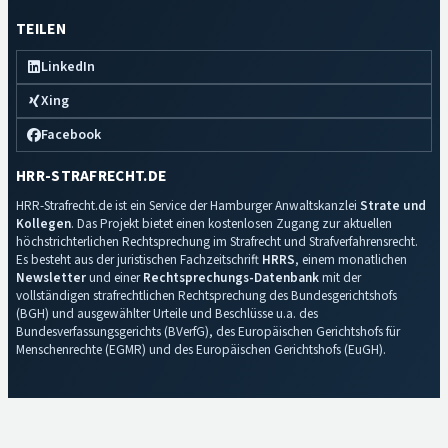
TEILEN
LinkedIn
Xing
Facebook
HRR-STRAFRECHT.DE
HRR-Strafrecht.de ist ein Service der Hamburger Anwaltskanzlei
Strate und
Kollegen
. Das Projekt bietet einen kostenlosen Zugang zur aktuellen
höchstrichterlichen Rechtsprechung im Strafrecht und Strafverfahrensrecht.
Es besteht aus der juristischen Fachzeitschrift
HRRS
, einem monatlichen
Newsletter
und einer
Rechtsprechungs-Datenbank
mit der
vollständigen strafrechtlichen Rechtsprechung des Bundesgerichtshofs
(BGH) und ausgewählter Urteile und Beschlüsse u.a. des
Bundesverfassungsgerichts (BVerfG), des Europäischen Gerichtshofs für
Menschenrechte (EGMR) und des Europäischen Gerichtshofs (EuGH).
Impressum
·
Datenschutz