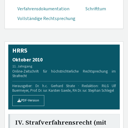
Verfahrensdokumen­tation
Schrifttum
Vollständige Rechtsprechung
HRRS
Oktober 2010
11. Jahrgang
Online-Zeitschrift für höchstrichterliche Rechtsprechung im
Strafrecht
Herausgeber: Dr. h.c. Gerhard Strate · Redaktion: RiLG Ulf
Buermeyer, Prof. Dr. iur. Karsten Gaede, RA Dr. iur. Stephan Schlegel
PDF-Version
IV. Strafverfahrensrecht (mit