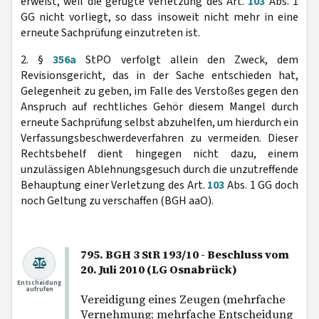
erweist, weil die gerügte Verletzung des Art.
103
Abs. 1
GG nicht vorliegt, so dass insoweit nicht mehr in eine
erneute Sachprüfung einzutreten ist.
2. §
356a
StPO verfolgt allein den Zweck, dem
Revisionsgericht, das in der Sache entschieden hat,
Gelegenheit zu geben, im Falle des Verstoßes gegen den
Anspruch auf rechtliches Gehör diesem Mangel durch
erneute Sachprüfung selbst abzuhelfen, um hierdurch ein
Verfassungsbeschwerdeverfahren zu vermeiden. Dieser
Rechtsbehelf dient hingegen nicht dazu, einem
unzulässigen Ablehnungsgesuch durch die unzutreffende
Behauptung einer Verletzung des Art.
103
Abs. 1 GG doch
noch Geltung zu verschaffen (BGH aaO).
795. BGH 3 StR 193/10 - Beschluss vom
20. Juli 2010 (LG Osnabrück)
Entscheidung
aufrufen
Vereidigung eines Zeugen (mehrfache
Vernehmung; mehrfache Entscheidung