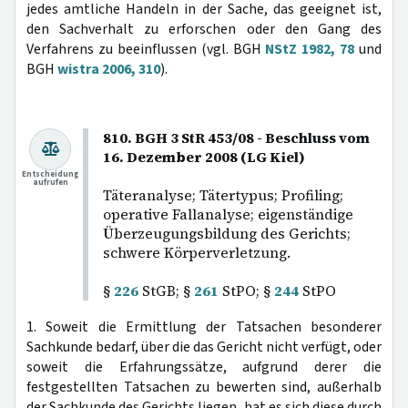
jedes amtliche Handeln in der Sache, das geeignet ist,
den Sachverhalt zu erforschen oder den Gang des
Verfahrens zu beeinflussen (vgl. BGH
NStZ 1982, 78
und
BGH
wistra 2006, 310
).
810. BGH 3 StR 453/08 - Beschluss vom
16. Dezember 2008 (LG Kiel)
Entscheidung
aufrufen
Täteranalyse; Tätertypus; Profiling;
operative Fallanalyse; eigenständige
Überzeugungsbildung des Gerichts;
schwere Körperverletzung.
§
226
StGB; §
261
StPO; §
244
StPO
1. Soweit die Ermittlung der Tatsachen besonderer
Sachkunde bedarf, über die das Gericht nicht verfügt, oder
soweit die Erfahrungssätze, aufgrund derer die
festgestellten Tatsachen zu bewerten sind, außerhalb
der Sachkunde des Gerichts liegen, hat es sich diese durch