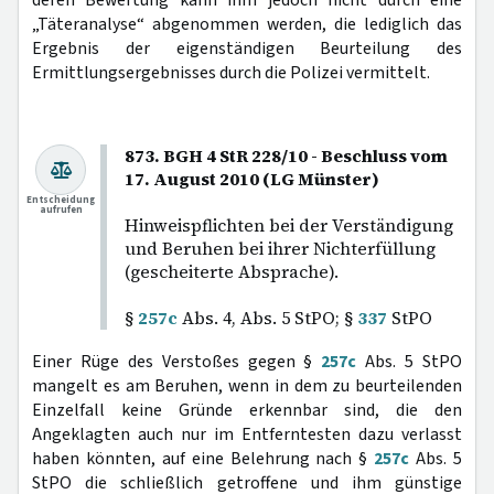
deren Bewertung kann ihm jedoch nicht durch eine
„Täteranalyse“ abgenommen werden, die lediglich das
Ergebnis der eigenständigen Beurteilung des
Ermittlungsergebnisses durch die Polizei vermittelt.
873. BGH 4 StR 228/10 - Beschluss vom
17. August 2010 (LG Münster)
Entscheidung
aufrufen
Hinweispflichten bei der Verständigung
und Beruhen bei ihrer Nichterfüllung
(gescheiterte Absprache).
§
257c
Abs. 4, Abs. 5 StPO; §
337
StPO
Einer Rüge des Verstoßes gegen §
257c
Abs. 5 StPO
mangelt es am Beruhen, wenn in dem zu beurteilenden
Einzelfall keine Gründe erkennbar sind, die den
Angeklagten auch nur im Entferntesten dazu verlasst
haben könnten, auf eine Belehrung nach §
257c
Abs. 5
StPO die schließlich getroffene und ihm günstige