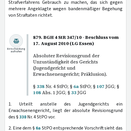
Strafverfahrens Gebrauch zu machen, das sich gegen
mehrere Angeklagte wegen bandenmäßiger Begehung
von Straftaten richtet.
879. BGH 4 StR 347/10 - Beschluss vom
17. August 2010 (LG Essen)
Entscheidung
aufrufen
Absoluter Revisionsgrund der
Unzuständigkeit des Gerichts
(Jugendgericht und
Erwachsenengericht; Präklusion).
§
338
Nr. 4 StPO; §
6a
StPO; §
107
JGG; §
108
Abs. 1 JGG; §
33
JGG
1. Urteilt anstelle des Jugendgerichts ein
Erwachsenengericht, liegt der absolute Revisionsgrund
des §
338
Nr. 4 StPO vor.
2. Eine dem §
6a
StPO entsprechende Vorschrift sieht das