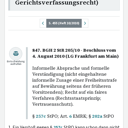
Gerichtsverfassungsrecht)
S. 455 (Heft 10/2010)
847. BGH 2 StR 205/10 - Beschluss vom
4. August 2010 (LG Frankfurt am Main)
Entscheidung
aufrufen
Informelle Absprache und formelle
Verständigung (nicht eingehaltene
informelle Zusage einer Freiheitsstrafe
auf Bewährung seitens der früheren
Vorsitzenden); Recht auf ein faires
Verfahren (Rechtsstaatsprinzip;
Vertrauensschutz).
§
257c
StPO; Art.
6
EMRK; §
202a
StPO
1. Ein Verstoß gegen §
257c
StPO kann schon dann nicht