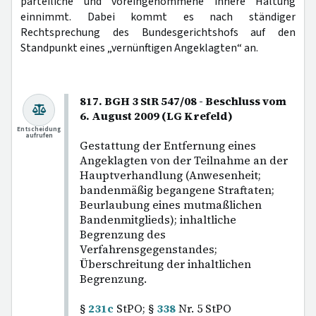
parteiliche und voreingenommene innere Haltung
einnimmt. Dabei kommt es nach ständiger
Rechtsprechung des Bundesgerichtshofs auf den
Standpunkt eines „vernünftigen Angeklagten“ an.
817. BGH 3 StR 547/08 - Beschluss vom
6. August 2009 (LG Krefeld)
Entscheidung
aufrufen
Gestattung der Entfernung eines
Angeklagten von der Teilnahme an der
Hauptverhandlung (Anwesenheit;
bandenmäßig begangene Straftaten;
Beurlaubung eines mutmaßlichen
Bandenmitglieds); inhaltliche
Begrenzung des
Verfahrensgegenstandes;
Überschreitung der inhaltlichen
Begrenzung.
§
231c
StPO; §
338
Nr. 5 StPO