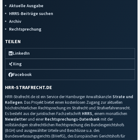
Aktuelle Ausgabe
HRRS-Beiträge suchen
Archiv
Rechtsprechung
TEILEN
LinkedIn
Xing
Facebook
HRR-STRAFRECHT.DE
HRR-Strafrecht.de ist ein Service der Hamburger Anwaltskanzlei
Strate und
Kollegen
. Das Projekt bietet einen kostenlosen Zugang zur aktuellen
höchstrichterlichen Rechtsprechung im Strafrecht und Strafverfahrensrecht.
Es besteht aus der juristischen Fachzeitschrift
HRRS
, einem monatlichen
Newsletter
und einer
Rechtsprechungs-Datenbank
mit der
vollständigen strafrechtlichen Rechtsprechung des Bundesgerichtshofs
(BGH) und ausgewählter Urteile und Beschlüsse u.a. des
Bundesverfassungsgerichts (BVerfG), des Europäischen Gerichtshofs für