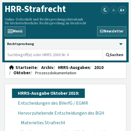
HRR
-Strafrecht
A-
A+
Online-Zeitschrift und Rechtsprechungsdatenbank
für höchstrichterliche Rechtsprechung im Strafrecht
Menü
Newsletter
HRRS durchsuchen
Suchen
Startseite
Archiv
HRRS-Ausgaben
2010
Oktober
Prozessdokumentation
HRRS-Ausgabe Oktober 2010:
Entscheidungen des BVerfG / EGMR
Hervorzuhebende Entscheidungen des BGH
Materielles Strafrecht