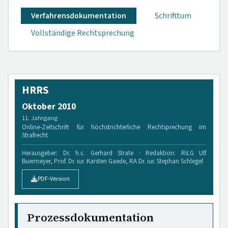
Verfahrensdokumen­tation
Schrifttum
Vollständige Rechtsprechung
HRRS
Oktober 2010
11. Jahrgang
Online-Zeitschrift für höchstrichterliche Rechtsprechung im
Strafrecht
Herausgeber: Dr. h.c. Gerhard Strate · Redaktion: RiLG Ulf
Buermeyer, Prof. Dr. iur. Karsten Gaede, RA Dr. iur. Stephan Schlegel
PDF-Version
Prozessdokumentation