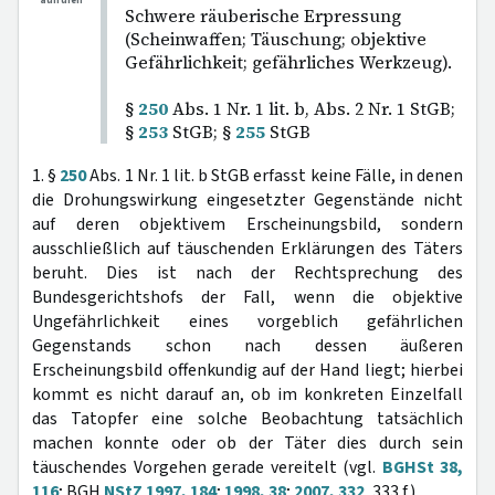
aufrufen
Schwere räuberische Erpressung
(Scheinwaffen; Täuschung; objektive
Gefährlichkeit; gefährliches Werkzeug).
§
250
Abs. 1 Nr. 1 lit. b, Abs. 2 Nr. 1 StGB;
§
253
StGB; §
255
StGB
1. §
250
Abs. 1 Nr. 1 lit. b StGB erfasst keine Fälle, in denen
die Drohungswirkung eingesetzter Gegenstände nicht
auf deren objektivem Erscheinungsbild, sondern
ausschließlich auf täuschenden Erklärungen des Täters
beruht. Dies ist nach der Rechtsprechung des
Bundesgerichtshofs der Fall, wenn die objektive
Ungefährlichkeit eines vorgeblich gefährlichen
Gegenstands schon nach dessen äußeren
Erscheinungsbild offenkundig auf der Hand liegt; hierbei
kommt es nicht darauf an, ob im konkreten Einzelfall
das Tatopfer eine solche Beobachtung tatsächlich
machen konnte oder ob der Täter dies durch sein
täuschendes Vorgehen gerade vereitelt (vgl.
BGHSt 38,
116
; BGH
NStZ 1997, 184
;
1998, 38
;
2007, 332
, 333 f.).