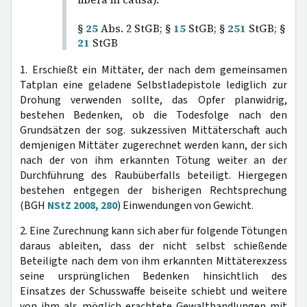
§
25
Abs. 2 StGB; §
15
StGB; §
251
StGB; §
21
StGB
1. Erschießt ein Mittäter, der nach dem gemeinsamen
Tatplan eine geladene Selbstladepistole lediglich zur
Drohung verwenden sollte, das Opfer planwidrig,
bestehen Bedenken, ob die Todesfolge nach den
Grundsätzen der sog. sukzessiven Mittäterschaft auch
demjenigen Mittäter zugerechnet werden kann, der sich
nach der von ihm erkannten Tötung weiter an der
Durchführung des Raubüberfalls beteiligt. Hiergegen
bestehen entgegen der bisherigen Rechtsprechung
(BGH
NStZ 2008, 280
) Einwendungen von Gewicht.
2. Eine Zurechnung kann sich aber für folgende Tötungen
daraus ableiten, dass der nicht selbst schießende
Beteiligte nach dem von ihm erkannten Mittäterexzess
seine ursprünglichen Bedenken hinsichtlich des
Einsatzes der Schusswaffe beiseite schiebt und weitere
von ihm als möglich erachtete Gewalthandlungen mit