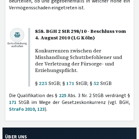
beurteilen, ob und gegebenenfalls in welcher Höhe ein
Vermögensschaden eingetreten ist.
858. BGH 2 StR 298/10 - Beschluss vom
4. August 2010 (LG Köln)
Entscheidung
aufrufen
Konkurrenzen zwischen der
Misshandlung Schutzbefohlener und
der Verletzung der Fürsorge- und
Erziehungspflicht.
§
225
StGB; §
171
StGB; §
52
StGB
Die Qualifikation des §
225
Abs. 3 Nr. 2 StGB verdrängt §
171
StGB im Wege der Gesetzeskonkurrenz (vgl. BGH,
StraFo 2010, 123
).
ÜBER UNS