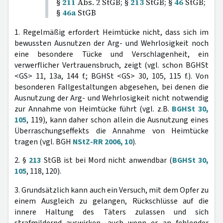
§
211
Abs. 2 StGB; §
213
StGB; §
46
StGB;
§
46a
StGB
1. Regelmäßig erfordert Heimtücke nicht, dass sich im
bewussten Ausnutzen der Arg- und Wehrlosigkeit noch
eine besondere Tücke und Verschlagenheit, ein
verwerflicher Vertrauensbruch, zeigt (vgl. schon BGHSt
<GS> 11, 13a, 144 f.; BGHSt <GS> 30, 105, 115 f.). Von
besonderen Fallgestaltungen abgesehen, bei denen die
Ausnutzung der Arg- und Wehrlosigkeit nicht notwendig
zur Annahme von Heimtücke führt (vgl. z.B.
BGHSt 30,
105
, 119), kann daher schon allein die Ausnutzung eines
Überraschungseffekts die Annahme von Heimtücke
tragen (vgl. BGH
NStZ-RR 2006, 10
).
2. §
213
StGB ist bei Mord nicht anwendbar (
BGHSt 30,
105
, 118, 120).
3. Grundsätzlich kann auch ein Versuch, mit dem Opfer zu
einem Ausgleich zu gelangen, Rückschlüsse auf die
innere Haltung des Täters zulassen und sich