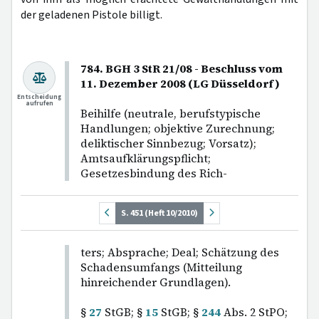
der geladenen Pistole billigt.
784. BGH 3 StR 21/08 - Beschluss vom
11. Dezember 2008 (LG Düsseldorf)
Entscheidung
aufrufen
Beihilfe (neutrale, berufstypische
Handlungen; objektive Zurechnung;
deliktischer Sinnbezug; Vorsatz);
Amtsaufklärungspflicht;
Gesetzesbindung des Rich-
S. 451 (Heft 10/2010)
ters; Absprache; Deal; Schätzung des
Schadensumfangs (Mitteilung
hinreichender Grundlagen).
§
27
StGB; §
15
StGB; §
244
Abs. 2 StPO;