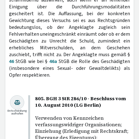
strafmildernd auswirken, auch wenn er an fehlender
Einigung über die Durchführungsmodalitäten
gescheitert ist. Die Auffassung, bei der konkreten
Gewichtung dieses Versuchs sei es aus Rechtsgründen
bedeutungslos, ob der Angeklagte zugleich sein
Fehlverhalten uneingeschränkt einräumt oder ob er dem
Geschädigten zu Unrecht die Schuld, zumindest ein
erhebliches Mitverschulden, an dem Geschehen
zuschiebt, trifft nicht zu. Der Angeklagte muss gemäß §
46
StGB wie bei §
46a
StGB die Rolle des Geschädigten
(insbesondere eines Sexual- oder Gewaltdelikts) als
Opfer respektieren.
805. BGH 3 StR 286/10 - Beschluss vom
10. August 2010 (LG Berlin)
Entscheidung
aufrufen
Verwenden von Kennzeichen
verfassungswidriger Organisationen;
Einziehung (Erledigung mit Rechtskraft;
Übergang des Eigentums);