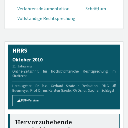
Verfahrensdokumen­tation
Schrifttum
Vollständige Rechtsprechung
HRRS
Oktober 2010
11. Jahrgang
Online-Zeitschrift für höchstrichterliche Rechtsprechung im
Strafrecht
Herausgeber: Dr. h.c. Gerhard Strate · Redaktion: RiLG Ulf
Buermeyer, Prof. Dr. iur. Karsten Gaede, RA Dr. iur. Stephan Schlegel
PDF-Version
Hervorzuhebende