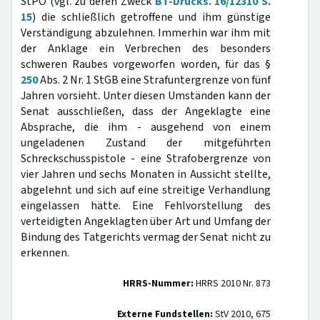
StPO (vgl. zu deren Zweck
BT-Drucks. 16/12310 S.
15
) die schließlich getroffene und ihm günstige
Verständigung abzulehnen. Immerhin war ihm mit
der Anklage ein Verbrechen des besonders
schweren Raubes vorgeworfen worden, für das §
250
Abs. 2 Nr. 1 StGB eine Strafuntergrenze von fünf
Jahren vorsieht. Unter diesen Umständen kann der
Senat ausschließen, dass der Angeklagte eine
Absprache, die ihm - ausgehend von einem
ungeladenen Zustand der mitgeführten
Schreckschusspistole - eine Strafobergrenze von
vier Jahren und sechs Monaten in Aussicht stellte,
abgelehnt und sich auf eine streitige Verhandlung
eingelassen hätte. Eine Fehlvorstellung des
verteidigten Angeklagten über Art und Umfang der
Bindung des Tatgerichts vermag der Senat nicht zu
erkennen.
HRRS-Nummer:
HRRS 2010 Nr. 873
Externe Fundstellen:
StV 2010, 675