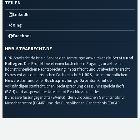
TEILEN
LinkedIn
Xing
Facebook
HRR-STRAFRECHT.DE
HRR-Strafrecht.de ist ein Service der Hamburger Anwaltskanzlei
Strate und
Kollegen
. Das Projekt bietet einen kostenlosen Zugang zur aktuellen
höchstrichterlichen Rechtsprechung im Strafrecht und Strafverfahrensrecht.
Es besteht aus der juristischen Fachzeitschrift
HRRS
, einem monatlichen
Newsletter
und einer
Rechtsprechungs-Datenbank
mit der
vollständigen strafrechtlichen Rechtsprechung des Bundesgerichtshofs
(BGH) und ausgewählter Urteile und Beschlüsse u.a. des
Bundesverfassungsgerichts (BVerfG), des Europäischen Gerichtshofs für
Menschenrechte (EGMR) und des Europäischen Gerichtshofs (EuGH).
Impressum
·
Datenschutz