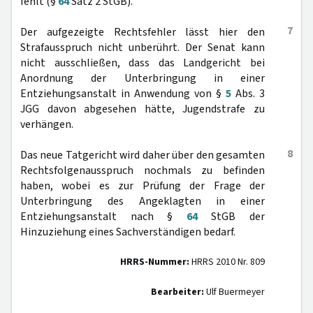
fehlt (§
64
Satz 2 StGB).
7
Der aufgezeigte Rechtsfehler lässt hier den
Strafausspruch nicht unberührt. Der Senat kann
nicht ausschließen, dass das Landgericht bei
Anordnung der Unterbringung in einer
Entziehungsanstalt in Anwendung von §
5
Abs. 3
JGG davon abgesehen hätte, Jugendstrafe zu
verhängen.
8
Das neue Tatgericht wird daher über den gesamten
Rechtsfolgenausspruch nochmals zu befinden
haben, wobei es zur Prüfung der Frage der
Unterbringung des Angeklagten in einer
Entziehungsanstalt nach §
64
StGB der
Hinzuziehung eines Sachverständigen bedarf.
HRRS-Nummer:
HRRS 2010 Nr. 809
Bearbeiter:
Ulf Buermeyer