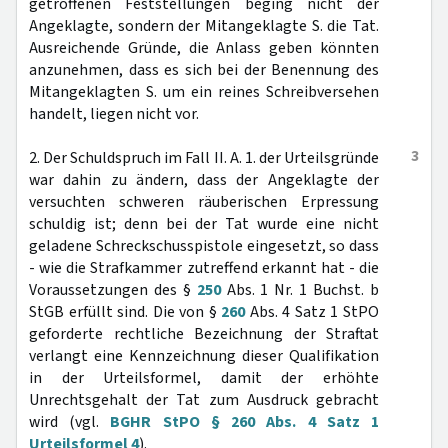
getroffenen Feststellungen beging nicht der
Angeklagte, sondern der Mitangeklagte S. die Tat.
Ausreichende Gründe, die Anlass geben könnten
anzunehmen, dass es sich bei der Benennung des
Mitangeklagten S. um ein reines Schreibversehen
handelt, liegen nicht vor.
3
2. Der Schuldspruch im Fall II. A. 1. der Urteilsgründe
war dahin zu ändern, dass der Angeklagte der
versuchten schweren räuberischen Erpressung
schuldig ist; denn bei der Tat wurde eine nicht
geladene Schreckschusspistole eingesetzt, so dass
- wie die Strafkammer zutreffend erkannt hat - die
Voraussetzungen des §
250
Abs. 1 Nr. 1 Buchst. b
StGB erfüllt sind. Die von §
260
Abs. 4 Satz 1 StPO
geforderte rechtliche Bezeichnung der Straftat
verlangt eine Kennzeichnung dieser Qualifikation
in der Urteilsformel, damit der erhöhte
Unrechtsgehalt der Tat zum Ausdruck gebracht
wird (vgl.
BGHR StPO § 260 Abs. 4 Satz 1
Urteilsformel 4
).