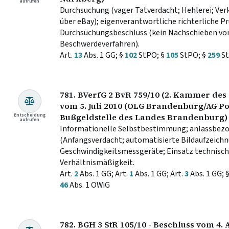
aufrufen
Durchsuchung (vager Tatverdacht; Hehlerei; Ver
über eBay); eigenverantwortliche richterliche 
Durchsuchungsbeschluss (kein Nachschieben vo
Beschwerdeverfahren).
Art.
13
Abs. 1 GG; §
102
StPO; §
105
StPO; §
259
St
781. BVerfG 2 BvR 759/10 (2. Kammer des 
vom 5. Juli 2010 (OLG Brandenburg/AG P
Entscheidung
Bußgeldstelle des Landes Brandenburg)
aufrufen
Informationelle Selbstbestimmung; anlassbez
(Anfangsverdacht; automatisierte Bildaufzeich
Geschwindigkeitsmessgeräte; Einsatz technisc
Verhältnismäßigkeit.
Art.
2
Abs. 1 GG; Art.
1
Abs. 1 GG; Art.
3
Abs. 1 GG; 
46
Abs. 1 OWiG
782. BGH 3 StR 105/10 - Beschluss vom 4. 