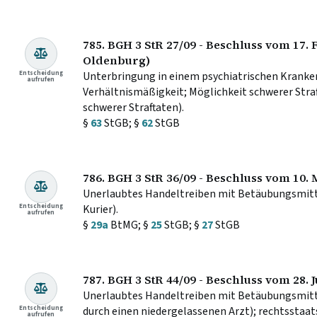
785. BGH 3 StR 27/09 - Beschluss vom 17.
Oldenburg)
Entscheidung
Unterbringung in einem psychiatrischen Kranke
aufrufen
Verhältnismäßigkeit; Möglichkeit schwerer Stra
schwerer Straftaten).
§
63
StGB; §
62
StGB
786. BGH 3 StR 36/09 - Beschluss vom 10.
Unerlaubtes Handeltreiben mit Betäubungsmittel
Entscheidung
Kurier).
aufrufen
§
29a
BtMG; §
25
StGB; §
27
StGB
787. BGH 3 StR 44/09 - Beschluss vom 28. J
Unerlaubtes Handeltreiben mit Betäubungsmit
Entscheidung
durch einen niedergelassenen Arzt); rechtsstaa
aufrufen