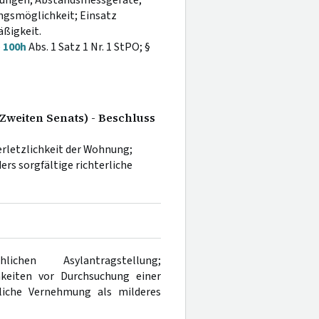
nungen; Abstandsmessgeräte;
ngsmöglichkeit; Einsatz
ßigkeit.
§
100h
Abs. 1 Satz 1 Nr. 1 StPO; §
Zweiten Senats) - Beschluss
rletzlichkeit der Wohnung;
rs sorgfältige richterliche
ichen Asylantragstellung;
hkeiten vor Durchsuchung einer
rliche Vernehmung als milderes