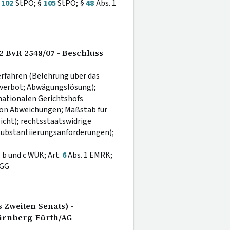
§
102
StPO; §
105
StPO; §
48
Abs. 1
 2 BvR 2548/07 - Beschluss
Verfahren (Belehrung über das
sverbot; Abwägungslösung);
nationalen Gerichtshofs
on Abweichungen; Maßstab für
icht); rechtsstaatswidrige
Substantiierungsanforderungen);
t. b und c WÜK; Art.
6
Abs. 1 EMRK;
fGG
 Zweiten Senats) -
ürnberg-Fürth/AG