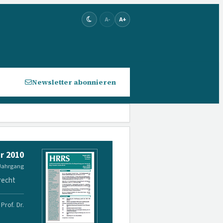
A-
A+
Newsletter abonnieren
r 2010
 Jahrgang
recht
Prof. Dr.