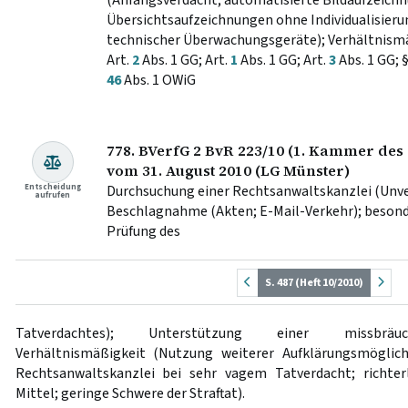
(Anfangsverdacht; automatisierte Bildaufzeich
Übersichtsaufzeichnungen ohne Individualisieru
technischer Überwachungsgeräte); Verhältnismä
Art.
2
Abs. 1 GG; Art.
1
Abs. 1 GG; Art.
3
Abs. 1 GG; 
46
Abs. 1 OWiG
778. BVerfG 2 BvR 223/10 (1. Kammer des 
vom 31. August 2010 (LG Münster)
Entscheidung
Durchsuchung einer Rechtsanwaltskanzlei (Unve
aufrufen
Beschlagnahme (Akten; E-Mail-Verkehr); besonde
Prüfung des
S. 487 (Heft 10/2010)
Tatverdachtes); Unterstützung einer missbräuchl
Verhältnismäßigkeit (Nutzung weiterer Aufklärungsmöglic
Rechtsanwaltskanzlei bei sehr vagem Tatverdacht; richte
Mittel; geringe Schwere der Straftat).