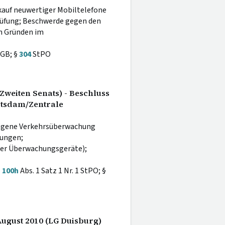
kauf neuwertiger Mobiltelefone
Prüfung; Beschwerde gegen den
n Gründen im
GB; §
304
StPO
Zweiten Senats) - Beschluss
otsdam/Zentrale
ogene Verkehrsüberwachung
nungen;
her Überwachungsgeräte);
§
100h
Abs. 1 Satz 1 Nr. 1 StPO; §
August 2010 (LG Duisburg)