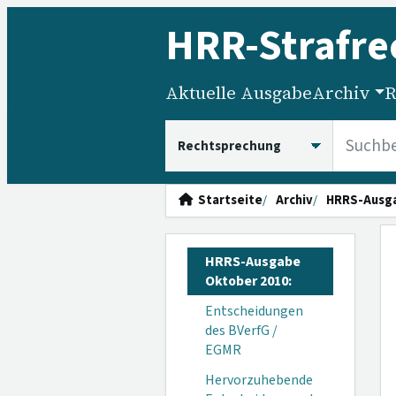
HRR
-Strafre
Aktuelle Ausgabe
Archiv
R
HRRS durchsuchen
Startseite
Archiv
HRRS-Ausg
HRRS-Ausgabe
Oktober 2010:
Entscheidungen
des BVerfG /
EGMR
Hervorzuhebende