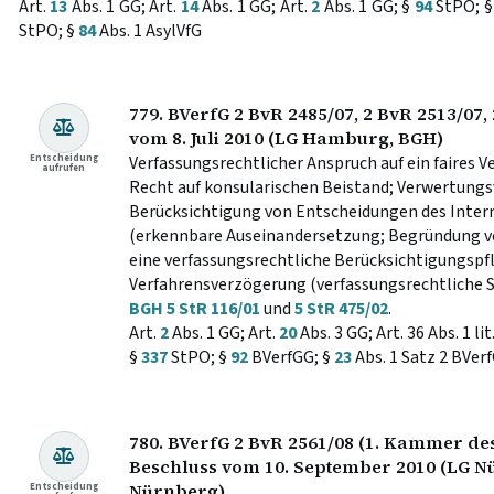
Art.
13
Abs. 1 GG; Art.
14
Abs. 1 GG; Art.
2
Abs. 1 GG; §
94
StPO; 
StPO; §
84
Abs. 1 AsylVfG
779. BVerfG 2 BvR 2485/07, 2 BvR 2513/07,
vom 8. Juli 2010 (LG Hamburg, BGH)
Entscheidung
Verfassungsrechtlicher Anspruch auf ein faires 
aufrufen
Recht auf konsularischen Beistand; Verwertung
Berücksichtigung von Entscheidungen des Inter
(erkennbare Auseinandersetzung; Begründung v
eine verfassungsrechtliche Berücksichtigungspfl
Verfahrensverzögerung (verfassungsrechtliche 
BGH 5 StR 116/01
und
5 StR 475/02
.
Art.
2
Abs. 1 GG; Art.
20
Abs. 3 GG; Art. 36 Abs. 1 li
§
337
StPO; §
92
BVerfGG; §
23
Abs. 1 Satz 2 BVer
780. BVerfG 2 BvR 2561/08 (1. Kammer des
Beschluss vom 10. September 2010 (LG N
Entscheidung
Nürnberg)