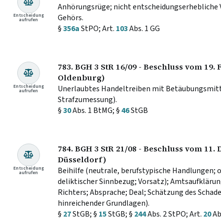
Anhörungsrüge; nicht entscheidungserhebliche 
Entscheidung
Gehörs.
aufrufen
§
356a
StPO; Art.
103
Abs. 1 GG
783. BGH 3 StR 16/09 - Beschluss vom 19.
Oldenburg)
Entscheidung
Unerlaubtes Handeltreiben mit Betäubungsmittel
aufrufen
Strafzumessung).
§
30
Abs. 1 BtMG; §
46
StGB
784. BGH 3 StR 21/08 - Beschluss vom 11.
Düsseldorf)
Entscheidung
Beihilfe (neutrale, berufstypische Handlungen; 
aufrufen
deliktischer Sinnbezug; Vorsatz); Amtsaufkläru
Richters; Absprache; Deal; Schätzung des Schad
hinreichender Grundlagen).
§
27
StGB; §
15
StGB; §
244
Abs. 2 StPO; Art.
20
Ab