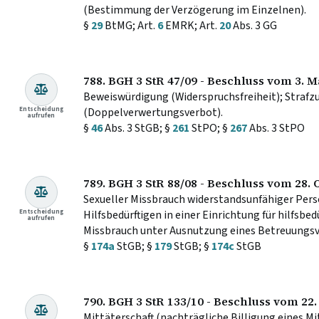
(Bestimmung der Verzögerung im Einzelnen).
§
29
BtMG; Art.
6
EMRK; Art.
20
Abs. 3 GG
788. BGH 3 StR 47/09 - Beschluss vom 3. 
Beweiswürdigung (Widerspruchsfreiheit); Straf
Entscheidung
(Doppelverwertungsverbot).
aufrufen
§
46
Abs. 3 StGB; §
261
StPO; §
267
Abs. 3 StPO
789. BGH 3 StR 88/08 - Beschluss vom 28. 
Sexueller Missbrauch widerstandsunfähiger Pers
Entscheidung
Hilfsbedürftigen in einer Einrichtung für hilfsbe
aufrufen
Missbrauch unter Ausnutzung eines Betreuungsv
§
174a
StGB; §
179
StGB; §
174c
StGB
790. BGH 3 StR 133/10 - Beschluss vom 22. 
Mittäterschaft (nachträgliche Billigung eines Mi